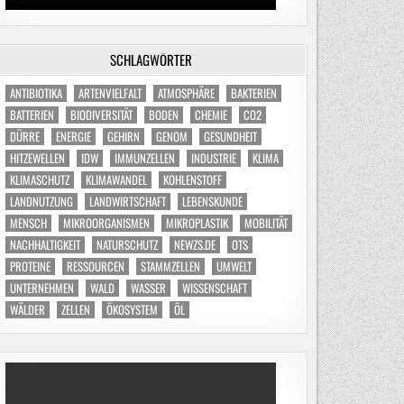
SCHLAGWÖRTER
ANTIBIOTIKA
ARTENVIELFALT
ATMOSPHÄRE
BAKTERIEN
BATTERIEN
BIODIVERSITÄT
BODEN
CHEMIE
CO2
DÜRRE
ENERGIE
GEHIRN
GENOM
GESUNDHEIT
HITZEWELLEN
IDW
IMMUNZELLEN
INDUSTRIE
KLIMA
KLIMASCHUTZ
KLIMAWANDEL
KOHLENSTOFF
LANDNUTZUNG
LANDWIRTSCHAFT
LEBENSKUNDE
MENSCH
MIKROORGANISMEN
MIKROPLASTIK
MOBILITÄT
NACHHALTIGKEIT
NATURSCHUTZ
NEWZS.DE
OTS
PROTEINE
RESSOURCEN
STAMMZELLEN
UMWELT
UNTERNEHMEN
WALD
WASSER
WISSENSCHAFT
WÄLDER
ZELLEN
ÖKOSYSTEM
ÖL