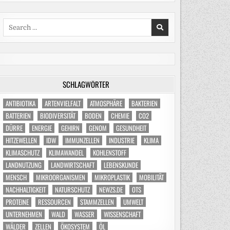
Search
for:
SCHLAGWÖRTER
ANTIBIOTIKA
ARTENVIELFALT
ATMOSPHÄRE
BAKTERIEN
BATTERIEN
BIODIVERSITÄT
BODEN
CHEMIE
CO2
DÜRRE
ENERGIE
GEHIRN
GENOM
GESUNDHEIT
HITZEWELLEN
IDW
IMMUNZELLEN
INDUSTRIE
KLIMA
KLIMASCHUTZ
KLIMAWANDEL
KOHLENSTOFF
LANDNUTZUNG
LANDWIRTSCHAFT
LEBENSKUNDE
MENSCH
MIKROORGANISMEN
MIKROPLASTIK
MOBILITÄT
NACHHALTIGKEIT
NATURSCHUTZ
NEWZS.DE
OTS
PROTEINE
RESSOURCEN
STAMMZELLEN
UMWELT
UNTERNEHMEN
WALD
WASSER
WISSENSCHAFT
WÄLDER
ZELLEN
ÖKOSYSTEM
ÖL