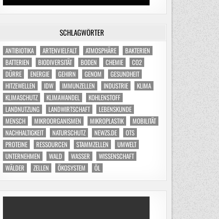
SCHLAGWÖRTER
ANTIBIOTIKA
ARTENVIELFALT
ATMOSPHÄRE
BAKTERIEN
BATTERIEN
BIODIVERSITÄT
BODEN
CHEMIE
CO2
DÜRRE
ENERGIE
GEHIRN
GENOM
GESUNDHEIT
HITZEWELLEN
IDW
IMMUNZELLEN
INDUSTRIE
KLIMA
KLIMASCHUTZ
KLIMAWANDEL
KOHLENSTOFF
LANDNUTZUNG
LANDWIRTSCHAFT
LEBENSKUNDE
MENSCH
MIKROORGANISMEN
MIKROPLASTIK
MOBILITÄT
NACHHALTIGKEIT
NATURSCHUTZ
NEWZS.DE
OTS
PROTEINE
RESSOURCEN
STAMMZELLEN
UMWELT
UNTERNEHMEN
WALD
WASSER
WISSENSCHAFT
WÄLDER
ZELLEN
ÖKOSYSTEM
ÖL