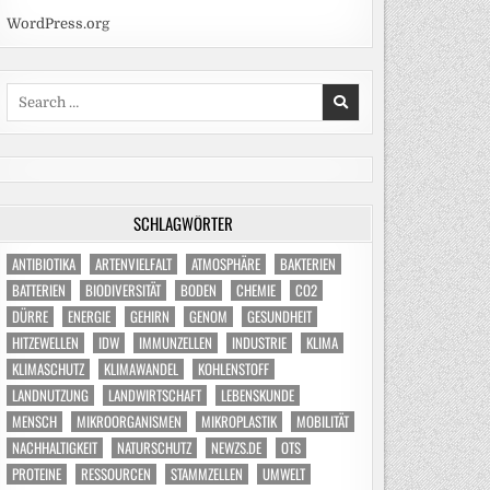
WordPress.org
Search
for:
SCHLAGWÖRTER
ANTIBIOTIKA
ARTENVIELFALT
ATMOSPHÄRE
BAKTERIEN
BATTERIEN
BIODIVERSITÄT
BODEN
CHEMIE
CO2
DÜRRE
ENERGIE
GEHIRN
GENOM
GESUNDHEIT
HITZEWELLEN
IDW
IMMUNZELLEN
INDUSTRIE
KLIMA
KLIMASCHUTZ
KLIMAWANDEL
KOHLENSTOFF
LANDNUTZUNG
LANDWIRTSCHAFT
LEBENSKUNDE
MENSCH
MIKROORGANISMEN
MIKROPLASTIK
MOBILITÄT
NACHHALTIGKEIT
NATURSCHUTZ
NEWZS.DE
OTS
PROTEINE
RESSOURCEN
STAMMZELLEN
UMWELT