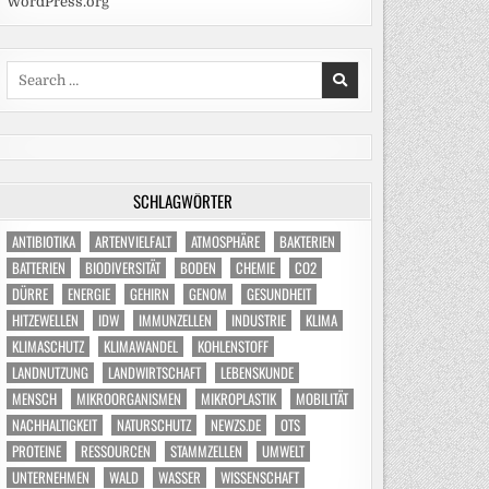
WordPress.org
Search
for:
SCHLAGWÖRTER
ANTIBIOTIKA
ARTENVIELFALT
ATMOSPHÄRE
BAKTERIEN
BATTERIEN
BIODIVERSITÄT
BODEN
CHEMIE
CO2
DÜRRE
ENERGIE
GEHIRN
GENOM
GESUNDHEIT
HITZEWELLEN
IDW
IMMUNZELLEN
INDUSTRIE
KLIMA
KLIMASCHUTZ
KLIMAWANDEL
KOHLENSTOFF
LANDNUTZUNG
LANDWIRTSCHAFT
LEBENSKUNDE
MENSCH
MIKROORGANISMEN
MIKROPLASTIK
MOBILITÄT
NACHHALTIGKEIT
NATURSCHUTZ
NEWZS.DE
OTS
PROTEINE
RESSOURCEN
STAMMZELLEN
UMWELT
UNTERNEHMEN
WALD
WASSER
WISSENSCHAFT