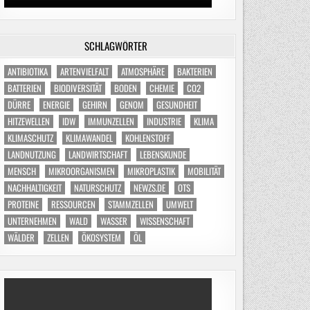
SCHLAGWÖRTER
ANTIBIOTIKA
ARTENVIELFALT
ATMOSPHÄRE
BAKTERIEN
BATTERIEN
BIODIVERSITÄT
BODEN
CHEMIE
CO2
DÜRRE
ENERGIE
GEHIRN
GENOM
GESUNDHEIT
HITZEWELLEN
IDW
IMMUNZELLEN
INDUSTRIE
KLIMA
KLIMASCHUTZ
KLIMAWANDEL
KOHLENSTOFF
LANDNUTZUNG
LANDWIRTSCHAFT
LEBENSKUNDE
MENSCH
MIKROORGANISMEN
MIKROPLASTIK
MOBILITÄT
NACHHALTIGKEIT
NATURSCHUTZ
NEWZS.DE
OTS
PROTEINE
RESSOURCEN
STAMMZELLEN
UMWELT
UNTERNEHMEN
WALD
WASSER
WISSENSCHAFT
WÄLDER
ZELLEN
ÖKOSYSTEM
ÖL