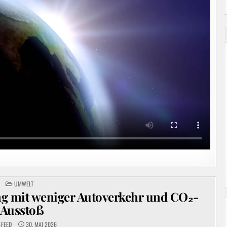
POSTED
UMWELT
IN
ng mit weniger Autoverkehr und CO₂-
Ausstoß
-FEED
30. MAI 2026