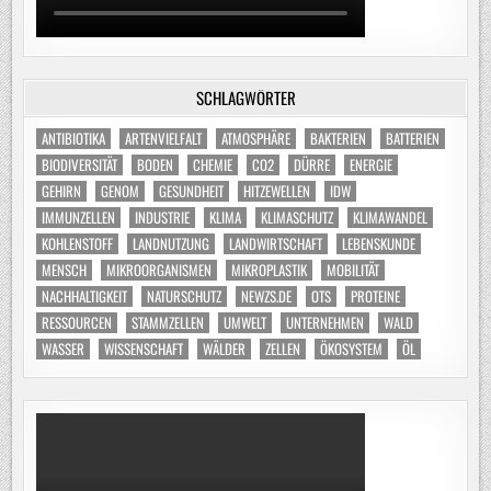
SCHLAGWÖRTER
ANTIBIOTIKA
ARTENVIELFALT
ATMOSPHÄRE
BAKTERIEN
BATTERIEN
BIODIVERSITÄT
BODEN
CHEMIE
CO2
DÜRRE
ENERGIE
GEHIRN
GENOM
GESUNDHEIT
HITZEWELLEN
IDW
IMMUNZELLEN
INDUSTRIE
KLIMA
KLIMASCHUTZ
KLIMAWANDEL
KOHLENSTOFF
LANDNUTZUNG
LANDWIRTSCHAFT
LEBENSKUNDE
MENSCH
MIKROORGANISMEN
MIKROPLASTIK
MOBILITÄT
NACHHALTIGKEIT
NATURSCHUTZ
NEWZS.DE
OTS
PROTEINE
RESSOURCEN
STAMMZELLEN
UMWELT
UNTERNEHMEN
WALD
WASSER
WISSENSCHAFT
WÄLDER
ZELLEN
ÖKOSYSTEM
ÖL