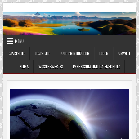
Skip
UmweltKlima.com
Umwelt, Klima und Lebenswissenschaft
to
content
MENU
STARTSEITE
LESESTOFF
TOPP PRINTBÜCHER
LEBEN
UMWELT
KLIMA
WISSENSWERTES
IMPRESSUM UND DATENSCHUTZ