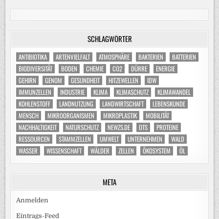
SCHLAGWÖRTER
ANTIBIOTIKA
ARTENVIELFALT
ATMOSPHÄRE
BAKTERIEN
BATTERIEN
BIODIVERSITÄT
BODEN
CHEMIE
CO2
DÜRRE
ENERGIE
GEHIRN
GENOM
GESUNDHEIT
HITZEWELLEN
IDW
IMMUNZELLEN
INDUSTRIE
KLIMA
KLIMASCHUTZ
KLIMAWANDEL
KOHLENSTOFF
LANDNUTZUNG
LANDWIRTSCHAFT
LEBENSKUNDE
MENSCH
MIKROORGANISMEN
MIKROPLASTIK
MOBILITÄT
NACHHALTIGKEIT
NATURSCHUTZ
NEWZS.DE
OTS
PROTEINE
RESSOURCEN
STAMMZELLEN
UMWELT
UNTERNEHMEN
WALD
WASSER
WISSENSCHAFT
WÄLDER
ZELLEN
ÖKOSYSTEM
ÖL
META
Anmelden
Eintrags-Feed