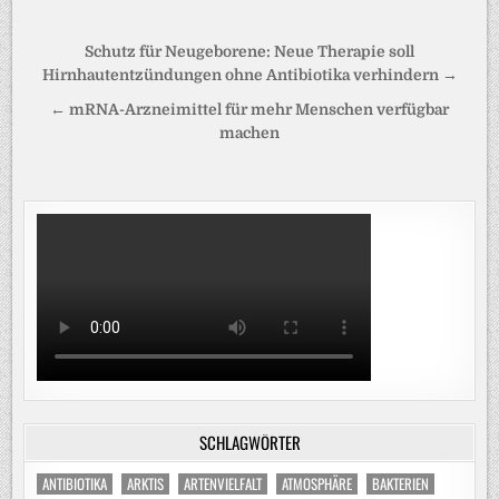
Beitragsnavigation
Schutz für Neugeborene: Neue Therapie soll
Hirnhautentzündungen ohne Antibiotika verhindern →
← mRNA-Arzneimittel für mehr Menschen verfügbar
machen
SCHLAGWÖRTER
ANTIBIOTIKA
ARKTIS
ARTENVIELFALT
ATMOSPHÄRE
BAKTERIEN