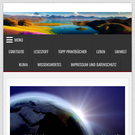
Skip
UmweltKlima.com
Umwelt, Klima und Lebenswissenschaft
to
content
MENU
STARTSEITE
LESESTOFF
TOPP PRINTBÜCHER
LEBEN
UMWELT
KLIMA
WISSENSWERTES
IMPRESSUM UND DATENSCHUTZ