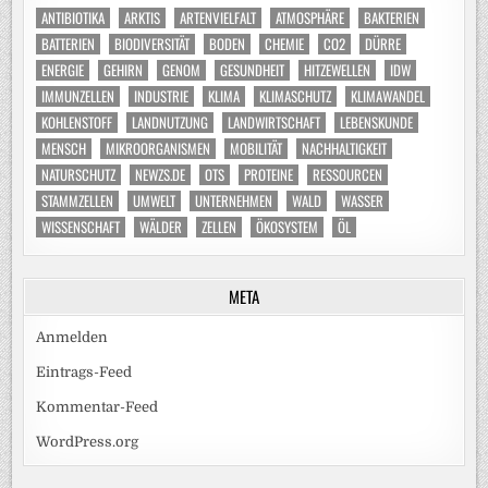
ANTIBIOTIKA
ARKTIS
ARTENVIELFALT
ATMOSPHÄRE
BAKTERIEN
BATTERIEN
BIODIVERSITÄT
BODEN
CHEMIE
CO2
DÜRRE
ENERGIE
GEHIRN
GENOM
GESUNDHEIT
HITZEWELLEN
IDW
IMMUNZELLEN
INDUSTRIE
KLIMA
KLIMASCHUTZ
KLIMAWANDEL
KOHLENSTOFF
LANDNUTZUNG
LANDWIRTSCHAFT
LEBENSKUNDE
MENSCH
MIKROORGANISMEN
MOBILITÄT
NACHHALTIGKEIT
NATURSCHUTZ
NEWZS.DE
OTS
PROTEINE
RESSOURCEN
STAMMZELLEN
UMWELT
UNTERNEHMEN
WALD
WASSER
WISSENSCHAFT
WÄLDER
ZELLEN
ÖKOSYSTEM
ÖL
META
Anmelden
Eintrags-Feed
Kommentar-Feed
WordPress.org