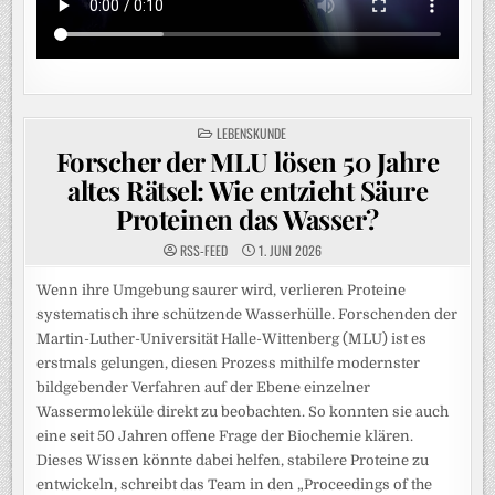
POSTED
LEBENSKUNDE
IN
Forscher der MLU lösen 50 Jahre
altes Rätsel: Wie entzieht Säure
Proteinen das Wasser?
RSS-FEED
1. JUNI 2026
Wenn ihre Umgebung saurer wird, verlieren Proteine
systematisch ihre schützende Wasserhülle. Forschenden der
Martin-Luther-Universität Halle-Wittenberg (MLU) ist es
erstmals gelungen, diesen Prozess mithilfe modernster
bildgebender Verfahren auf der Ebene einzelner
Wassermoleküle direkt zu beobachten. So konnten sie auch
eine seit 50 Jahren offene Frage der Biochemie klären.
Dieses Wissen könnte dabei helfen, stabilere Proteine zu
entwickeln, schreibt das Team in den „Proceedings of the