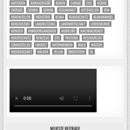
BATTERIEN
BIODIVERSITÄT
BODEN
CHEMIE
CO2
DÜRRE
ENERGIE
GEHIRN
GENOM
GESUNDHEIT
HITZEWELLEN
IDW
IMMUNZELLEN
INDUSTRIE
KLIMA
KLIMASCHUTZ
KLIMAWANDEL
KOHLENSTOFF
LANDNUTZUNG
LANDWIRTSCHAFT
LEBENSKUNDE
MENSCH
MIKROORGANISMEN
MOBILITÄT
NACHHALTIGKEIT
NATURSCHUTZ
NEWZS.DE
OTS
PROTEINE
RESSOURCEN
STAMMZELLEN
UMWELT
UNTERNEHMEN
WALD
WASSER
WISSENSCHAFT
WÄLDER
ZELLEN
ÖKOSYSTEM
ÖL
NEUESTE BEITRÄGE