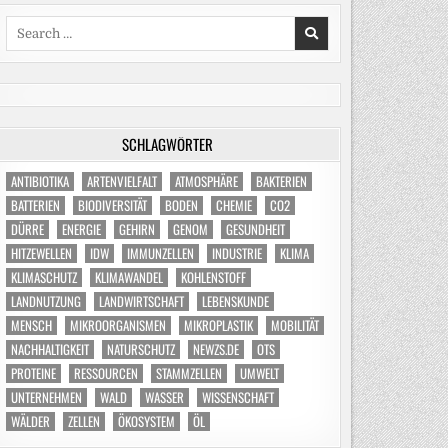
Search
for:
SCHLAGWÖRTER
ANTIBIOTIKA
ARTENVIELFALT
ATMOSPHÄRE
BAKTERIEN
BATTERIEN
BIODIVERSITÄT
BODEN
CHEMIE
CO2
DÜRRE
ENERGIE
GEHIRN
GENOM
GESUNDHEIT
HITZEWELLEN
IDW
IMMUNZELLEN
INDUSTRIE
KLIMA
KLIMASCHUTZ
KLIMAWANDEL
KOHLENSTOFF
LANDNUTZUNG
LANDWIRTSCHAFT
LEBENSKUNDE
MENSCH
MIKROORGANISMEN
MIKROPLASTIK
MOBILITÄT
NACHHALTIGKEIT
NATURSCHUTZ
NEWZS.DE
OTS
PROTEINE
RESSOURCEN
STAMMZELLEN
UMWELT
UNTERNEHMEN
WALD
WASSER
WISSENSCHAFT
WÄLDER
ZELLEN
ÖKOSYSTEM
ÖL