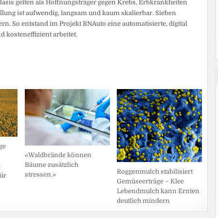
asis gelten als Hoffnungsträger gegen Krebs, Erbkrankheiten
llung ist aufwendig, langsam und kaum skalierbar. Sieben
n. So entstand im Projekt RNAuto eine automatisierte, digital
d kosteneffizient arbeitet.
ge
«Waldbrände können
Bäume zusätzlich
t
Roggenmulch stabilisiert
stressen.»
für
Gemüseerträge – Klee
Lebendmulch kann Ernten
deutlich mindern