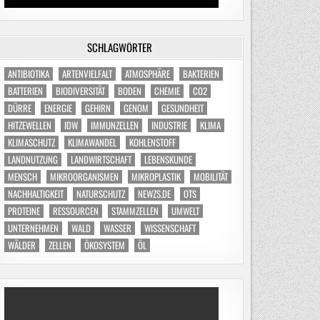
SCHLAGWÖRTER
ANTIBIOTIKA
ARTENVIELFALT
ATMOSPHÄRE
BAKTERIEN
BATTERIEN
BIODIVERSITÄT
BODEN
CHEMIE
CO2
DÜRRE
ENERGIE
GEHIRN
GENOM
GESUNDHEIT
HITZEWELLEN
IDW
IMMUNZELLEN
INDUSTRIE
KLIMA
KLIMASCHUTZ
KLIMAWANDEL
KOHLENSTOFF
LANDNUTZUNG
LANDWIRTSCHAFT
LEBENSKUNDE
MENSCH
MIKROORGANISMEN
MIKROPLASTIK
MOBILITÄT
NACHHALTIGKEIT
NATURSCHUTZ
NEWZS.DE
OTS
PROTEINE
RESSOURCEN
STAMMZELLEN
UMWELT
UNTERNEHMEN
WALD
WASSER
WISSENSCHAFT
WÄLDER
ZELLEN
ÖKOSYSTEM
ÖL