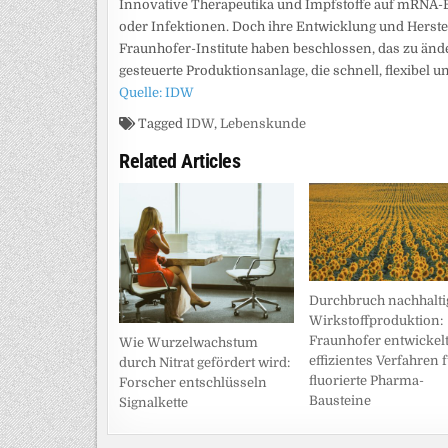
Innovative Therapeutika und Impfstoffe auf mRNA-B
oder Infektionen. Doch ihre Entwicklung und Herste
Fraunhofer-Institute haben beschlossen, das zu änder
gesteuerte Produktionsanlage, die schnell, flexibel un
Quelle: IDW
Tagged
IDW
,
Lebenskunde
Related Articles
Durchbruch nachhalti
Wirkstoffproduktion:
Fraunhofer entwickel
Wie Wurzelwachstum
effizientes Verfahren 
durch Nitrat gefördert wird:
fluorierte Pharma-
Forscher entschlüsseln
Bausteine
Signalkette