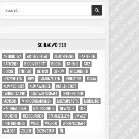
Search
for:
SCHLAGWÖRTER
ANTIBIOTIKA
ARTENVIELFALT
ATMOSPHÄRE
BAKTERIEN
BATTERIEN
BIODIVERSITÄT
BODEN
CHEMIE
CO2
DÜRRE
ENERGIE
GEHIRN
GENOM
GESUNDHEIT
HITZEWELLEN
IDW
IMMUNZELLEN
INDUSTRIE
KLIMA
KLIMASCHUTZ
KLIMAWANDEL
KOHLENSTOFF
LANDNUTZUNG
LANDWIRTSCHAFT
LEBENSKUNDE
MENSCH
MIKROORGANISMEN
MIKROPLASTIK
MOBILITÄT
NACHHALTIGKEIT
NATURSCHUTZ
NEWZS.DE
OTS
PROTEINE
RESSOURCEN
STAMMZELLEN
UMWELT
UNTERNEHMEN
WALD
WASSER
WISSENSCHAFT
WÄLDER
ZELLEN
ÖKOSYSTEM
ÖL