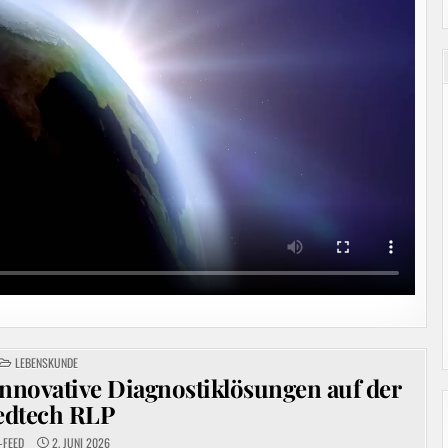
POSTED
LEBENSKUNDE
IN
nnovative Diagnostiklösungen auf der
dtech RLP
-FEED
2. JUNI 2026