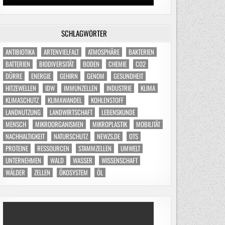
SCHLAGWÖRTER
ANTIBIOTIKA
ARTENVIELFALT
ATMOSPHÄRE
BAKTERIEN
BATTERIEN
BIODIVERSITÄT
BODEN
CHEMIE
CO2
DÜRRE
ENERGIE
GEHIRN
GENOM
GESUNDHEIT
HITZEWELLEN
IDW
IMMUNZELLEN
INDUSTRIE
KLIMA
KLIMASCHUTZ
KLIMAWANDEL
KOHLENSTOFF
LANDNUTZUNG
LANDWIRTSCHAFT
LEBENSKUNDE
MENSCH
MIKROORGANISMEN
MIKROPLASTIK
MOBILITÄT
NACHHALTIGKEIT
NATURSCHUTZ
NEWZS.DE
OTS
PROTEINE
RESSOURCEN
STAMMZELLEN
UMWELT
UNTERNEHMEN
WALD
WASSER
WISSENSCHAFT
WÄLDER
ZELLEN
ÖKOSYSTEM
ÖL