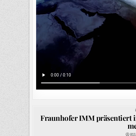
Fraunhofer IMM präsentiert i
me
RSS