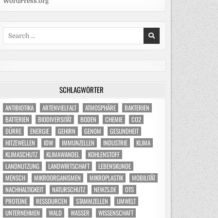
WordPress.org
Search
for:
SCHLAGWÖRTER
ANTIBIOTIKA
ARTENVIELFALT
ATMOSPHÄRE
BAKTERIEN
BATTERIEN
BIODIVERSITÄT
BODEN
CHEMIE
CO2
DÜRRE
ENERGIE
GEHIRN
GENOM
GESUNDHEIT
HITZEWELLEN
IDW
IMMUNZELLEN
INDUSTRIE
KLIMA
KLIMASCHUTZ
KLIMAWANDEL
KOHLENSTOFF
LANDNUTZUNG
LANDWIRTSCHAFT
LEBENSKUNDE
MENSCH
MIKROORGANISMEN
MIKROPLASTIK
MOBILITÄT
NACHHALTIGKEIT
NATURSCHUTZ
NEWZS.DE
OTS
PROTEINE
RESSOURCEN
STAMMZELLEN
UMWELT
UNTERNEHMEN
WALD
WASSER
WISSENSCHAFT