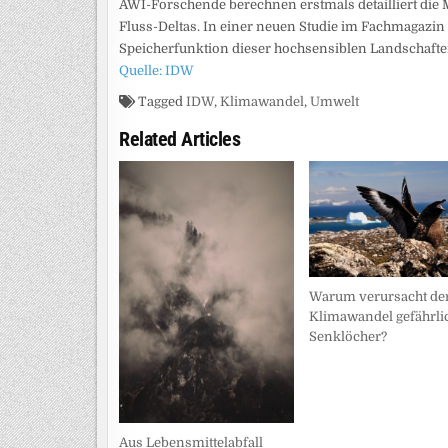
AWI-Forschende berechnen erstmals detailliert die 
Fluss-Deltas. In einer neuen Studie im Fachmagazin
Speicherfunktion dieser hochsensiblen Landschafte
Quelle: IDW
Tagged
IDW
,
Klimawandel
,
Umwelt
Related Articles
Warum verursacht de
Klimawandel gefährli
Senklöcher?
Aus Lebensmittelabfall