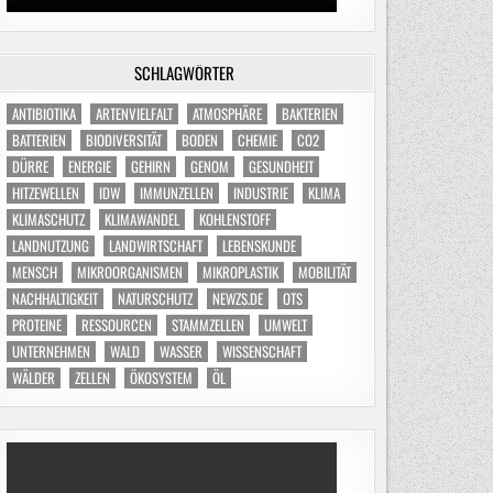
SCHLAGWÖRTER
ANTIBIOTIKA
ARTENVIELFALT
ATMOSPHÄRE
BAKTERIEN
BATTERIEN
BIODIVERSITÄT
BODEN
CHEMIE
CO2
DÜRRE
ENERGIE
GEHIRN
GENOM
GESUNDHEIT
HITZEWELLEN
IDW
IMMUNZELLEN
INDUSTRIE
KLIMA
KLIMASCHUTZ
KLIMAWANDEL
KOHLENSTOFF
LANDNUTZUNG
LANDWIRTSCHAFT
LEBENSKUNDE
MENSCH
MIKROORGANISMEN
MIKROPLASTIK
MOBILITÄT
NACHHALTIGKEIT
NATURSCHUTZ
NEWZS.DE
OTS
PROTEINE
RESSOURCEN
STAMMZELLEN
UMWELT
UNTERNEHMEN
WALD
WASSER
WISSENSCHAFT
WÄLDER
ZELLEN
ÖKOSYSTEM
ÖL