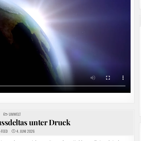
POSTED
UMWELT
IN
ussdeltas unter Druck
-FEED
4. JUNI 2026