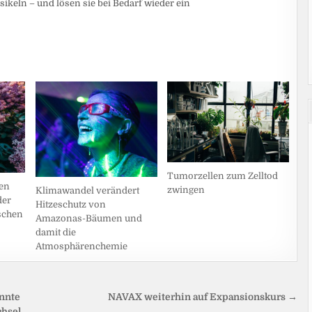
sikeln – und lösen sie bei Bedarf wieder ein
Tumorzellen zum Zelltod
en
zwingen
Klimawandel verändert
der
Hitzeschutz von
schen
Amazonas-Bäumen und
damit die
Atmosphärenchemie
nnte
NAVAX weiterhin auf Expansionskurs →
chsel