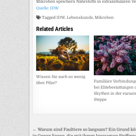
Mikroben speichern Nährstoffe in extrazellulären Ve
Quelle: IDW
Tagged
IDW
,
Lebenskunde
,
Mikroben
Related Articles
Wissen Sie auch so wenig
Familiäre Verbindung
über Pilze?
bei Elitebestattungen 
Skythen in der eurasi
Steppe
Beitragsnavigation
← Warum sind Faultiere so langsam? Ein Grund kö
in Genen liegen, die mit ihrem langsamen Stoffwe