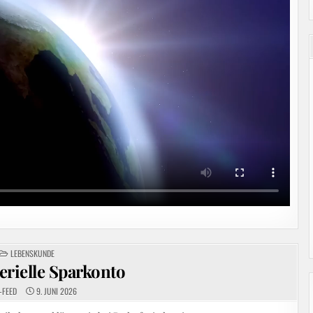
POSTED
LEBENSKUNDE
IN
erielle Sparkonto
-FEED
9. JUNI 2026