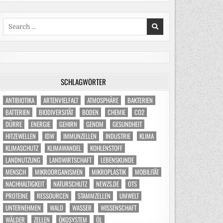
Search
for:
SCHLAGWÖRTER
ANTIBIOTIKA
ARTENVIELFALT
ATMOSPHÄRE
BAKTERIEN
BATTERIEN
BIODIVERSITÄT
BODEN
CHEMIE
CO2
DÜRRE
ENERGIE
GEHIRN
GENOM
GESUNDHEIT
HITZEWELLEN
IDW
IMMUNZELLEN
INDUSTRIE
KLIMA
KLIMASCHUTZ
KLIMAWANDEL
KOHLENSTOFF
LANDNUTZUNG
LANDWIRTSCHAFT
LEBENSKUNDE
MENSCH
MIKROORGANISMEN
MIKROPLASTIK
MOBILITÄT
NACHHALTIGKEIT
NATURSCHUTZ
NEWZS.DE
OTS
PROTEINE
RESSOURCEN
STAMMZELLEN
UMWELT
UNTERNEHMEN
WALD
WASSER
WISSENSCHAFT
WÄLDER
ZELLEN
ÖKOSYSTEM
ÖL