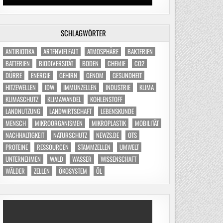
SCHLAGWÖRTER
ANTIBIOTIKA
ARTENVIELFALT
ATMOSPHÄRE
BAKTERIEN
BATTERIEN
BIODIVERSITÄT
BODEN
CHEMIE
CO2
DÜRRE
ENERGIE
GEHIRN
GENOM
GESUNDHEIT
HITZEWELLEN
IDW
IMMUNZELLEN
INDUSTRIE
KLIMA
KLIMASCHUTZ
KLIMAWANDEL
KOHLENSTOFF
LANDNUTZUNG
LANDWIRTSCHAFT
LEBENSKUNDE
MENSCH
MIKROORGANISMEN
MIKROPLASTIK
MOBILITÄT
NACHHALTIGKEIT
NATURSCHUTZ
NEWZS.DE
OTS
PROTEINE
RESSOURCEN
STAMMZELLEN
UMWELT
UNTERNEHMEN
WALD
WASSER
WISSENSCHAFT
WÄLDER
ZELLEN
ÖKOSYSTEM
ÖL