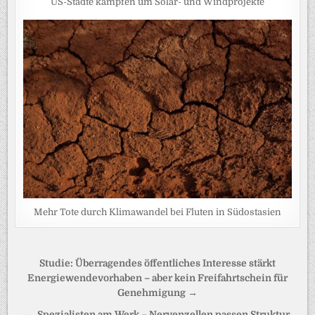
US-Städte kämpfen um Solar- und Windprojekte
Mehr Tote durch Klimawandel bei Fluten in Südostasien
Beitragsnavigation
Studie: Überragendes öffentliches Interesse stärkt
Energiewendevorhaben – aber kein Freifahrtschein für
Genehmigung →
← Spezialisten am Werk – Nervenzellen passen Struktur