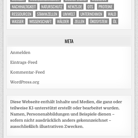
NACHHALTIGKEIT
NATURSCHUTZ
NEWZS.DE
OTS
PROTEINE
RESSOURCEN
STAMMZELLEN
UMWELT
UNTERNEHMEN
WALD
WASSER
WISSENSCHAFT
WÄLDER
ZELLEN
ÖKOSYSTEM
ÖL
META
Anmelden
Eintrags-Feed
Kommentar-Feed
WordPress.org
Diese Webseite enthält Inhalte und Medien, die ganz oder
teilweise KI-unterstützt erstellt oder bearbeitet wurden.
Namen, Personenabbildungen und Beispiele dienen –
sofern nicht ausdrücklich anders gekennzeichnet –
ausschließlich illustrativen Zwecken.