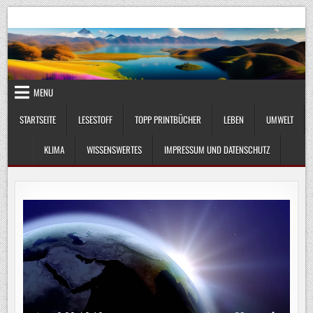
Skip
UmweltKlima.com
Umwelt, Klima und Lebenswissenschaft
to
content
MENU
STARTSEITE
LESESTOFF
TOPP PRINTBÜCHER
LEBEN
UMWELT
KLIMA
WISSENSWERTES
IMPRESSUM UND DATENSCHUTZ