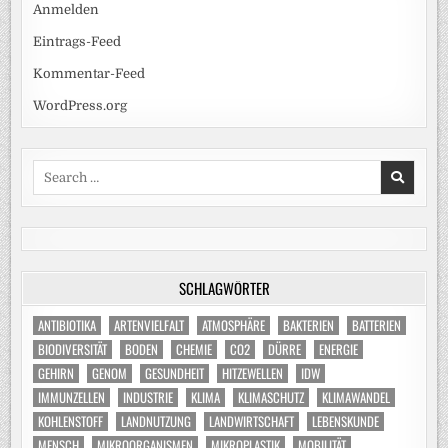
Anmelden
Eintrags-Feed
Kommentar-Feed
WordPress.org
Search
for:
SCHLAGWÖRTER
ANTIBIOTIKA
ARTENVIELFALT
ATMOSPHÄRE
BAKTERIEN
BATTERIEN
BIODIVERSITÄT
BODEN
CHEMIE
CO2
DÜRRE
ENERGIE
GEHIRN
GENOM
GESUNDHEIT
HITZEWELLEN
IDW
IMMUNZELLEN
INDUSTRIE
KLIMA
KLIMASCHUTZ
KLIMAWANDEL
KOHLENSTOFF
LANDNUTZUNG
LANDWIRTSCHAFT
LEBENSKUNDE
MENSCH
MIKROORGANISMEN
MIKROPLASTIK
MOBILITÄT