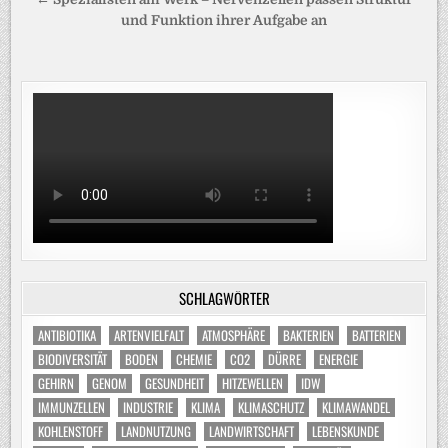
und Funktion ihrer Aufgabe an
SCHLAGWÖRTER
ANTIBIOTIKA
ARTENVIELFALT
ATMOSPHÄRE
BAKTERIEN
BATTERIEN
BIODIVERSITÄT
BODEN
CHEMIE
CO2
DÜRRE
ENERGIE
GEHIRN
GENOM
GESUNDHEIT
HITZEWELLEN
IDW
IMMUNZELLEN
INDUSTRIE
KLIMA
KLIMASCHUTZ
KLIMAWANDEL
KOHLENSTOFF
LANDNUTZUNG
LANDWIRTSCHAFT
LEBENSKUNDE