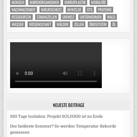
MENSCH
MIKROORGANISMEN
MIKROPLASTIK
MOBILITÄT
NACHHALTIGKEIT
NATURSCHUTZ
NEWZS.DE
OTS
PROTEINE
RESSOURCEN
STAMMZELLEN
UMWELT
UNTERNEHMEN
WALD
WASSER
WISSENSCHAFT
WÄLDER
ZELLEN
ÖKOSYSTEM
ÖL
NEUESTE BEITRÄGE
100 Tage Isolation: Projekt SOLIS100 ist zu Ende
Der heißeste Sommer? So werden Temperatur-Rekorde
gemessen