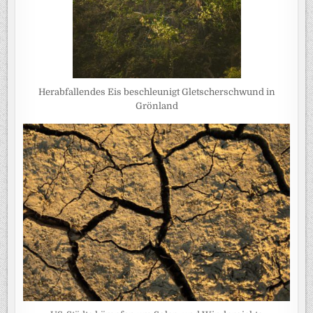
Herabfallendes Eis beschleunigt Gletscherschwund in
Grönland