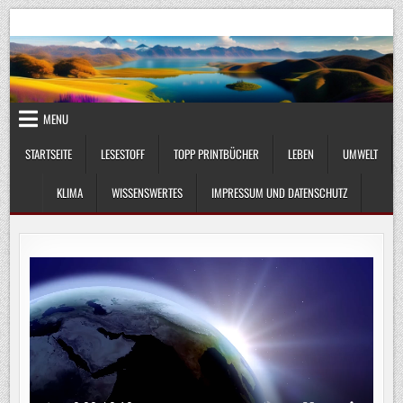
Skip
UmweltKlima.com
Umwelt, Klima und Lebenswissenschaft
to
content
MENU
STARTSEITE
LESESTOFF
TOPP PRINTBÜCHER
LEBEN
UMWELT
KLIMA
WISSENSWERTES
IMPRESSUM UND DATENSCHUTZ