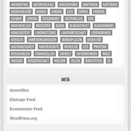
ANTIBIOTIKA
ARTENVIELFALT
ATMOSPHÄRE
BAKTERIEN
BATTERIEN
BIODIVERSITÄT
BODEN
CHEMIE
CO2
DÜRRE
ENERGIE
GEHIRN
GENOM
GESUNDHEIT
HITZEWELLEN
IDW
IMMUNZELLEN
INDUSTRIE
KLIMA
KLIMASCHUTZ
KLIMAWANDEL
KOHLENSTOFF
LANDNUTZUNG
LANDWIRTSCHAFT
LEBENSKUNDE
MENSCH
MIKROORGANISMEN
MIKROPLASTIK
MOBILITÄT
NACHHALTIGKEIT
NATURSCHUTZ
NEWZS.DE
OTS
PROTEINE
RESSOURCEN
STAMMZELLEN
UMWELT
UNTERNEHMEN
WALD
WASSER
WISSENSCHAFT
WÄLDER
ZELLEN
ÖKOSYSTEM
ÖL
META
Anmelden
Eintrags-Feed
Kommentar-Feed
WordPress.org