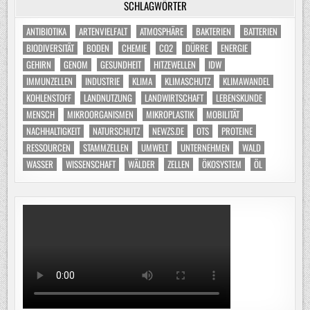
SCHLAGWÖRTER
ANTIBIOTIKA
ARTENVIELFALT
ATMOSPHÄRE
BAKTERIEN
BATTERIEN
BIODIVERSITÄT
BODEN
CHEMIE
CO2
DÜRRE
ENERGIE
GEHIRN
GENOM
GESUNDHEIT
HITZEWELLEN
IDW
IMMUNZELLEN
INDUSTRIE
KLIMA
KLIMASCHUTZ
KLIMAWANDEL
KOHLENSTOFF
LANDNUTZUNG
LANDWIRTSCHAFT
LEBENSKUNDE
MENSCH
MIKROORGANISMEN
MIKROPLASTIK
MOBILITÄT
NACHHALTIGKEIT
NATURSCHUTZ
NEWZS.DE
OTS
PROTEINE
RESSOURCEN
STAMMZELLEN
UMWELT
UNTERNEHMEN
WALD
WASSER
WISSENSCHAFT
WÄLDER
ZELLEN
ÖKOSYSTEM
ÖL