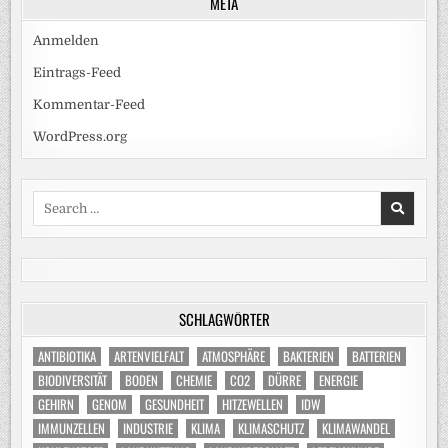
META
Anmelden
Eintrags-Feed
Kommentar-Feed
WordPress.org
Search
for:
SCHLAGWÖRTER
ANTIBIOTIKA
ARTENVIELFALT
ATMOSPHÄRE
BAKTERIEN
BATTERIEN
BIODIVERSITÄT
BODEN
CHEMIE
CO2
DÜRRE
ENERGIE
GEHIRN
GENOM
GESUNDHEIT
HITZEWELLEN
IDW
IMMUNZELLEN
INDUSTRIE
KLIMA
KLIMASCHUTZ
KLIMAWANDEL