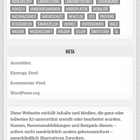
KOHLENSTOFF
LANDNUTZUNG
LANDWIRTSCHAFT
LEBENSKUNDE
MENSCH
MIKROORGANISMEN
MIKROPLASTIK
MOBILITÄT
NACHHALTIGKEIT
NATURSCHUTZ
NEWZS.DE
OTS
PROTEINE
RESSOURCEN
STAMMZELLEN
UMWELT
UNTERNEHMEN
WALD
WASSER
WISSENSCHAFT
WÄLDER
ZELLEN
ÖKOSYSTEM
ÖL
META
Anmelden
Eintrags-Feed
Kommentar-Feed
WordPress.org
Diese Webseite enthält Inhalte und Medien, die ganz oder
teilweise KI-unterstützt erstellt oder bearbeitet wurden.
Namen, Personenabbildungen und Beispiele dienen –
sofern nicht ausdrücklich anders gekennzeichnet –
ausschließlich illustrativen Zwecken.