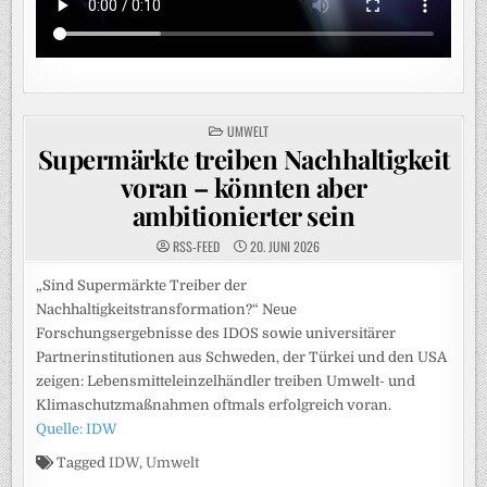
POSTED
UMWELT
IN
Supermärkte treiben Nachhaltigkeit
voran – könnten aber
ambitionierter sein
RSS-FEED
20. JUNI 2026
„Sind Supermärkte Treiber der
Nachhaltigkeitstransformation?“ Neue
Forschungsergebnisse des IDOS sowie universitärer
Partnerinstitutionen aus Schweden, der Türkei und den USA
zeigen: Lebensmitteleinzelhändler treiben Umwelt- und
Klimaschutzmaßnahmen oftmals erfolgreich voran.
Quelle: IDW
Tagged
IDW
,
Umwelt