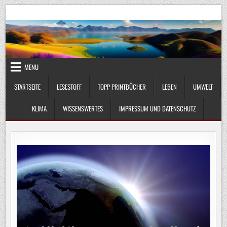
Skip
UmweltKlima.com
Umwelt, Klima und Lebenswissenschaft
to
content
MENU
STARTSEITE
LESESTOFF
TOPP PRINTBÜCHER
LEBEN
UMWELT
KLIMA
WISSENSWERTES
IMPRESSUM UND DATENSCHUTZ