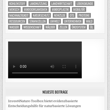
KOHLENSTOFF
LANDNUTZUNG
LANDWIRTSCHAFT
LEBENSKUNDE
MENSCH
MIKROORGANISMEN
MIKROPLASTIK
MOBILITÄT
NACHHALTIGKEIT
NATURSCHUTZ
NEWZS.DE
OTS
PROTEINE
RESSOURCEN
STAMMZELLEN
UMWELT
UNTERNEHMEN
WALD
WASSER
WISSENSCHAFT
WÄLDER
ZELLEN
ÖKOSYSTEM
ÖL
NEUESTE BEITRÄGE
Invest4Nature-Toolbox bietet evidenzbasierte
Entscheidungshilfe für naturbasierte Lösungen