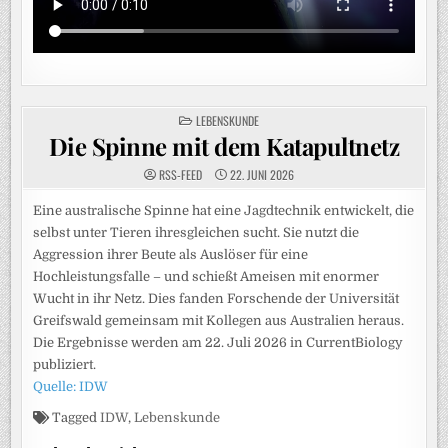
POSTED
LEBENSKUNDE
IN
Die Spinne mit dem Katapultnetz
RSS-FEED
22. JUNI 2026
Eine australische Spinne hat eine Jagdtechnik entwickelt, die
selbst unter Tieren ihresgleichen sucht. Sie nutzt die
Aggression ihrer Beute als Auslöser für eine
Hochleistungsfalle – und schießt Ameisen mit enormer
Wucht in ihr Netz. Dies fanden Forschende der Universität
Greifswald gemeinsam mit Kollegen aus Australien heraus.
Die Ergebnisse werden am 22. Juli 2026 in CurrentBiology
publiziert.
Quelle: IDW
Tagged
IDW
,
Lebenskunde