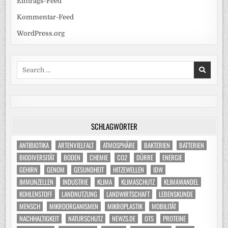
Eintrags-Feed
Kommentar-Feed
WordPress.org
Search
for:
SCHLAGWÖRTER
ANTIBIOTIKA
ARTENVIELFALT
ATMOSPHÄRE
BAKTERIEN
BATTERIEN
BIODIVERSITÄT
BODEN
CHEMIE
CO2
DÜRRE
ENERGIE
GEHIRN
GENOM
GESUNDHEIT
HITZEWELLEN
IDW
IMMUNZELLEN
INDUSTRIE
KLIMA
KLIMASCHUTZ
KLIMAWANDEL
KOHLENSTOFF
LANDNUTZUNG
LANDWIRTSCHAFT
LEBENSKUNDE
MENSCH
MIKROORGANISMEN
MIKROPLASTIK
MOBILITÄT
NACHHALTIGKEIT
NATURSCHUTZ
NEWZS.DE
OTS
PROTEINE