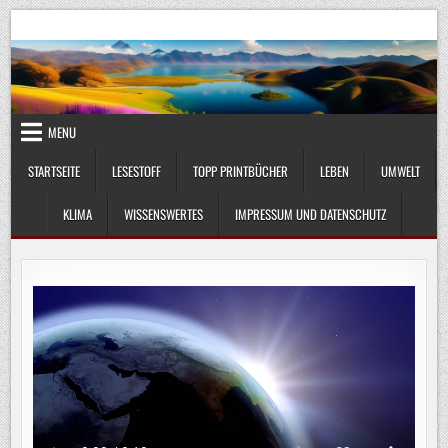
Skip
UmweltKlima.com
Umwelt, Klima und Lebenswissenschaft
to
content
MENU
STARTSEITE
LESESTOFF
TOPP PRINTBÜCHER
LEBEN
UMWELT
KLIMA
WISSENSWERTES
IMPRESSUM UND DATENSCHUTZ