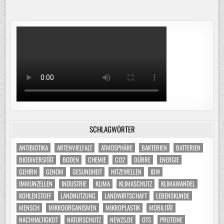
SCHLAGWÖRTER
ANTIBIOTIKA
ARTENVIELFALT
ATMOSPHÄRE
BAKTERIEN
BATTERIEN
BIODIVERSITÄT
BODEN
CHEMIE
CO2
DÜRRE
ENERGIE
GEHIRN
GENOM
GESUNDHEIT
HITZEWELLEN
IDW
IMMUNZELLEN
INDUSTRIE
KLIMA
KLIMASCHUTZ
KLIMAWANDEL
KOHLENSTOFF
LANDNUTZUNG
LANDWIRTSCHAFT
LEBENSKUNDE
MENSCH
MIKROORGANISMEN
MIKROPLASTIK
MOBILITÄT
NACHHALTIGKEIT
NATURSCHUTZ
NEWZS.DE
OTS
PROTEINE