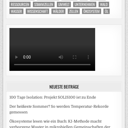
RESSOURCEN
STAMMZELLEN
UMWELT
UNTERNEHMEN
WALD
WASSER
WISSENSCHAFT
WÄLDER
ZELLEN
ÖKOSYSTEM
ÖL
NEUESTE BEITRÄGE
100 Tage Isolation: Projekt SOLIS100 ist zu Ende
Der heißeste Sommer? So werden Temperatur-Rekorde
gemessen
Ökosysteme lesen wie ein Buch: KI-Methode macht
verborgene Muster in mikrobiellen Gemeinschaften der