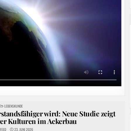
POSTED
LEBENSKUNDE
IN
standsfähiger wird: Neue Studie zeigt
tiger Kulturen im Ackerbau
FEED
23. JUNI 2026