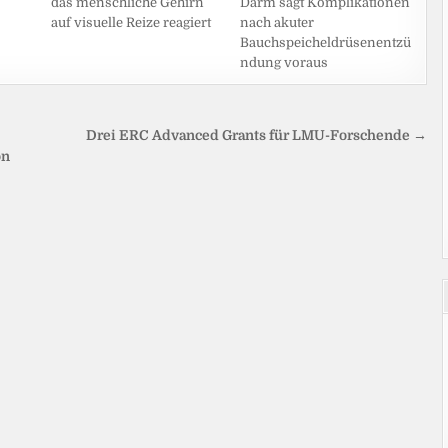
das menschliche Gehirn
Darm sagt Komplikationen
auf visuelle Reize reagiert
nach akuter
Bauchspeicheldrüsenentzü
ndung voraus
Drei ERC Advanced Grants für LMU-Forschende →
on