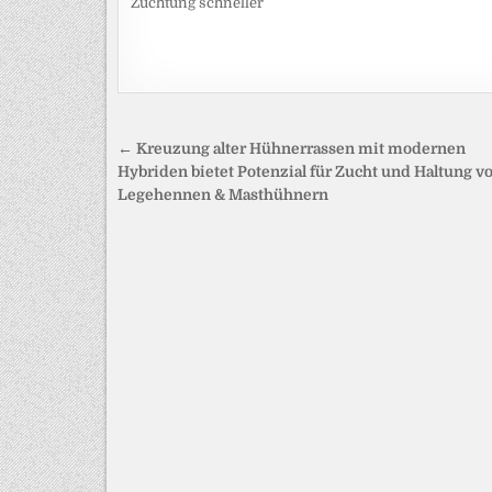
Züchtung schneller
Beitragsnavigation
← Kreuzung alter Hühnerrassen mit modernen
Hybriden bietet Potenzial für Zucht und Haltung v
Legehennen & Masthühnern