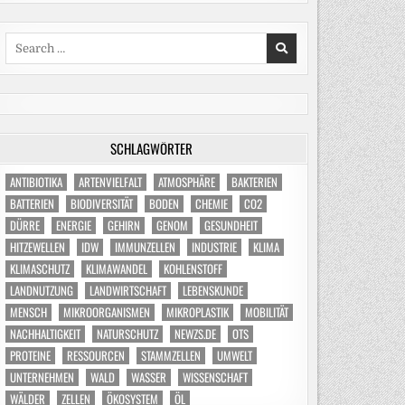
Search
for:
SCHLAGWÖRTER
ANTIBIOTIKA
ARTENVIELFALT
ATMOSPHÄRE
BAKTERIEN
BATTERIEN
BIODIVERSITÄT
BODEN
CHEMIE
CO2
DÜRRE
ENERGIE
GEHIRN
GENOM
GESUNDHEIT
HITZEWELLEN
IDW
IMMUNZELLEN
INDUSTRIE
KLIMA
KLIMASCHUTZ
KLIMAWANDEL
KOHLENSTOFF
LANDNUTZUNG
LANDWIRTSCHAFT
LEBENSKUNDE
MENSCH
MIKROORGANISMEN
MIKROPLASTIK
MOBILITÄT
NACHHALTIGKEIT
NATURSCHUTZ
NEWZS.DE
OTS
PROTEINE
RESSOURCEN
STAMMZELLEN
UMWELT
UNTERNEHMEN
WALD
WASSER
WISSENSCHAFT
WÄLDER
ZELLEN
ÖKOSYSTEM
ÖL