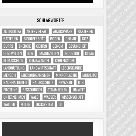
SCHLAGWÖRTER
ANTIBIOTIKA
ARTENVIELFALT
ATMOSPHÄRE
BAKTERIEN
BATTERIEN
BIODIVERSITÄT
BODEN
CHEMIE
CO2
DÜRRE
ENERGIE
GEHIRN
GENOM
GESUNDHEIT
HITZEWELLEN
IDW
IMMUNZELLEN
INDUSTRIE
KLIMA
KLIMASCHUTZ
KLIMAWANDEL
KOHLENSTOFF
LANDNUTZUNG
LANDWIRTSCHAFT
LEBENSKUNDE
MENSCH
MIKROORGANISMEN
MIKROPLASTIK
MOBILITÄT
NACHHALTIGKEIT
NATURSCHUTZ
NEWZS.DE
OTS
PROTEINE
RESSOURCEN
STAMMZELLEN
UMWELT
UNTERNEHMEN
WALD
WASSER
WISSENSCHAFT
WÄLDER
ZELLEN
ÖKOSYSTEM
ÖL