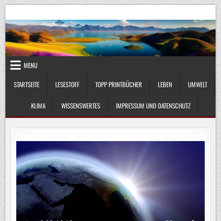
Skip
UmweltKlima.com
Umwelt, Klima und Lebenswissenschaft
to
content
MENU
STARTSEITE
LESESTOFF
TOPP PRINTBÜCHER
LEBEN
UMWELT
KLIMA
WISSENSWERTES
IMPRESSUM UND DATENSCHUTZ