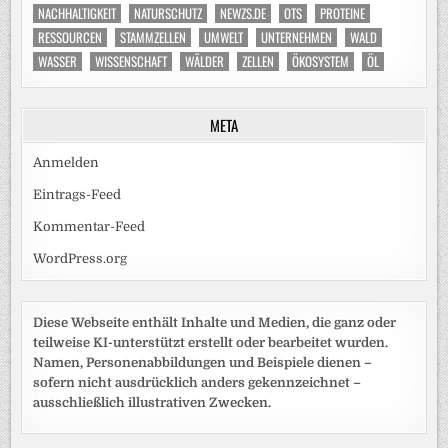
NACHHALTIGKEIT
NATURSCHUTZ
NEWZS.DE
OTS
PROTEINE
RESSOURCEN
STAMMZELLEN
UMWELT
UNTERNEHMEN
WALD
WASSER
WISSENSCHAFT
WÄLDER
ZELLEN
ÖKOSYSTEM
ÖL
META
Anmelden
Eintrags-Feed
Kommentar-Feed
WordPress.org
Diese Webseite enthält Inhalte und Medien, die ganz oder
teilweise KI-unterstützt erstellt oder bearbeitet wurden.
Namen, Personenabbildungen und Beispiele dienen –
sofern nicht ausdrücklich anders gekennzeichnet –
ausschließlich illustrativen Zwecken.