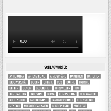
SCHLAGWÖRTER
ANTIBIOTIKA
ARTENVIELFALT
ATMOSPHÄRE
BAKTERIEN
BATTERIEN
BIODIVERSITÄT
BODEN
CHEMIE
CO2
DÜRRE
ENERGIE
GEHIRN
GENOM
GESUNDHEIT
HITZEWELLEN
IDW
IMMUNZELLEN
INDUSTRIE
KLIMA
KLIMASCHUTZ
KLIMAWANDEL
KOHLENSTOFF
LANDNUTZUNG
LANDWIRTSCHAFT
LEBENSKUNDE
MENSCH
MIKROORGANISMEN
MIKROPLASTIK
MOBILITÄT