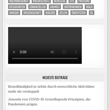
NACHHALTIGKEIT
NATURSCHUTZ
NEWZS.DE
OTS
PROTEINE
RESSOURCEN
STAMMZELLEN
UMWELT
UNTERNEHMEN
WALD
WASSER
WISSENSCHAFT
WÄLDER
ZELLEN
ÖKOSYSTEM
ÖL
NEUESTE BEITRÄGE
Brandhäufigkeit in Arktis durch menschliche Aktivitäten
mehr als verdoppelt
Jenseits von COVID-19: Grundlegende Prinzipien, die
Pandemien prägen