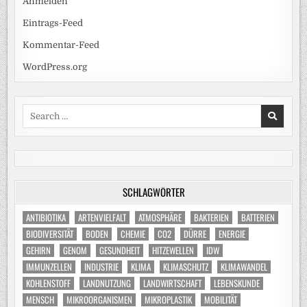
Anmelden
Eintrags-Feed
Kommentar-Feed
WordPress.org
Search
for:
SCHLAGWÖRTER
ANTIBIOTIKA
ARTENVIELFALT
ATMOSPHÄRE
BAKTERIEN
BATTERIEN
BIODIVERSITÄT
BODEN
CHEMIE
CO2
DÜRRE
ENERGIE
GEHIRN
GENOM
GESUNDHEIT
HITZEWELLEN
IDW
IMMUNZELLEN
INDUSTRIE
KLIMA
KLIMASCHUTZ
KLIMAWANDEL
KOHLENSTOFF
LANDNUTZUNG
LANDWIRTSCHAFT
LEBENSKUNDE
MENSCH
MIKROORGANISMEN
MIKROPLASTIK
MOBILITÄT