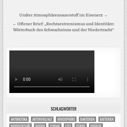
Beitragsnavigation
Uralter Atmosphärensauerstoff im Eisenerz →
← Offener Brief: „Rechtsextremismus und Identitäre:
Wörterbuch des Schwachsinns und der Niedertracht“
SCHLAGWÖRTER
ANTIBIOTIKA
ARTENVIELFALT
ATMOSPHÄRE
BAKTERIEN
BATTERIEN
BIODIVERSITÄT
BODEN
CHEMIE
CO2
DÜRRE
ENERGIE