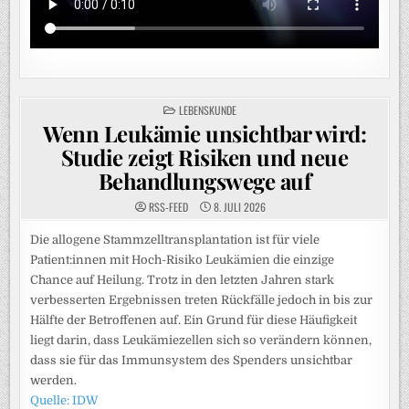
POSTED
LEBENSKUNDE
IN
Wenn Leukämie unsichtbar wird:
Studie zeigt Risiken und neue
Behandlungswege auf
RSS-FEED
8. JULI 2026
Die allogene Stammzelltransplantation ist für viele
Patient:innen mit Hoch-Risiko Leukämien die einzige
Chance auf Heilung. Trotz in den letzten Jahren stark
verbesserten Ergebnissen treten Rückfälle jedoch in bis zur
Hälfte der Betroffenen auf. Ein Grund für diese Häufigkeit
liegt darin, dass Leukämiezellen sich so verändern können,
dass sie für das Immunsystem des Spenders unsichtbar
werden.
Quelle: IDW