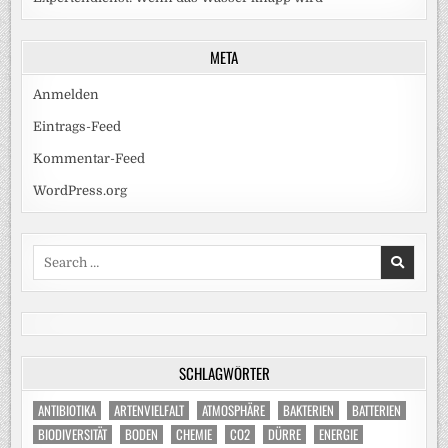
META
Anmelden
Eintrags-Feed
Kommentar-Feed
WordPress.org
Search
for:
SCHLAGWÖRTER
ANTIBIOTIKA
ARTENVIELFALT
ATMOSPHÄRE
BAKTERIEN
BATTERIEN
BIODIVERSITÄT
BODEN
CHEMIE
CO2
DÜRRE
ENERGIE