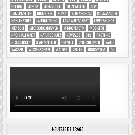
GEHIRN
GENOM
GESUNDHEIT
HITZEWELLEN
IDW
IMMUNZELLEN
INDUSTRIE
KLIMA
KLIMASCHUTZ
KLIMAWANDEL
KOHLENSTOFF
LANDNUTZUNG
LANDWIRTSCHAFT
LEBENSKUNDE
MENSCH
MIKROORGANISMEN
MIKROPLASTIK
MOBILITÄT
NACHHALTIGKEIT
NATURSCHUTZ
NEWZS.DE
OTS
PROTEINE
RESSOURCEN
STAMMZELLEN
UMWELT
UNTERNEHMEN
WALD
WASSER
WISSENSCHAFT
WÄLDER
ZELLEN
ÖKOSYSTEM
ÖL
NEUESTE BEITRÄGE