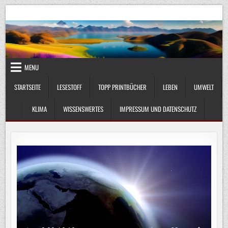
Skip
UmweltKlima.com
Umwelt, Klima und Lebenswissenschaft
to
content
MENU
STARTSEITE
LESESTOFF
TOPP PRINTBÜCHER
LEBEN
UMWELT
KLIMA
WISSENSWERTES
IMPRESSUM UND DATENSCHUTZ