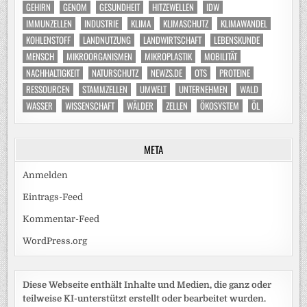
GEHIRN
GENOM
GESUNDHEIT
HITZEWELLEN
IDW
IMMUNZELLEN
INDUSTRIE
KLIMA
KLIMASCHUTZ
KLIMAWANDEL
KOHLENSTOFF
LANDNUTZUNG
LANDWIRTSCHAFT
LEBENSKUNDE
MENSCH
MIKROORGANISMEN
MIKROPLASTIK
MOBILITÄT
NACHHALTIGKEIT
NATURSCHUTZ
NEWZS.DE
OTS
PROTEINE
RESSOURCEN
STAMMZELLEN
UMWELT
UNTERNEHMEN
WALD
WASSER
WISSENSCHAFT
WÄLDER
ZELLEN
ÖKOSYSTEM
ÖL
META
Anmelden
Eintrags-Feed
Kommentar-Feed
WordPress.org
Diese Webseite enthält Inhalte und Medien, die ganz oder
teilweise KI-unterstützt erstellt oder bearbeitet wurden.