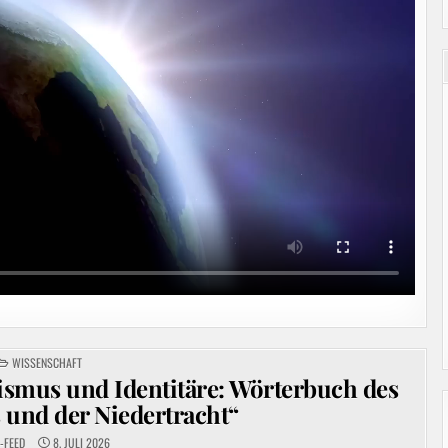
POSTED
WISSENSCHAFT
IN
ismus und Identitäre: Wörterbuch des
und der Niedertracht“
-FEED
8. JULI 2026