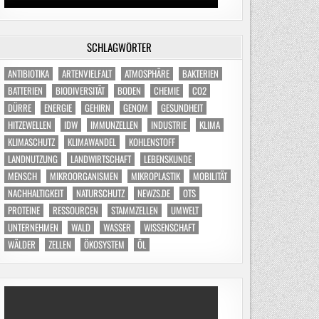
SCHLAGWÖRTER
ANTIBIOTIKA
ARTENVIELFALT
ATMOSPHÄRE
BAKTERIEN
BATTERIEN
BIODIVERSITÄT
BODEN
CHEMIE
CO2
DÜRRE
ENERGIE
GEHIRN
GENOM
GESUNDHEIT
HITZEWELLEN
IDW
IMMUNZELLEN
INDUSTRIE
KLIMA
KLIMASCHUTZ
KLIMAWANDEL
KOHLENSTOFF
LANDNUTZUNG
LANDWIRTSCHAFT
LEBENSKUNDE
MENSCH
MIKROORGANISMEN
MIKROPLASTIK
MOBILITÄT
NACHHALTIGKEIT
NATURSCHUTZ
NEWZS.DE
OTS
PROTEINE
RESSOURCEN
STAMMZELLEN
UMWELT
UNTERNEHMEN
WALD
WASSER
WISSENSCHAFT
WÄLDER
ZELLEN
ÖKOSYSTEM
ÖL