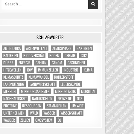
Search
for:
SCHLAGWÖRTER
ANTIBIOTIKA
ARTENVIELFALT
ATMOSPHÄRE
BAKTERIEN
BATTERIEN
BIODIVERSITÄT
BODEN
CHEMIE
CO2
DÜRRE
ENERGIE
GEHIRN
GENOM
GESUNDHEIT
HITZEWELLEN
IDW
IMMUNZELLEN
INDUSTRIE
KLIMA
KLIMASCHUTZ
KLIMAWANDEL
KOHLENSTOFF
LANDNUTZUNG
LANDWIRTSCHAFT
LEBENSKUNDE
MENSCH
MIKROORGANISMEN
MIKROPLASTIK
MOBILITÄT
NACHHALTIGKEIT
NATURSCHUTZ
NEWZS.DE
OTS
PROTEINE
RESSOURCEN
STAMMZELLEN
UMWELT
UNTERNEHMEN
WALD
WASSER
WISSENSCHAFT
WÄLDER
ZELLEN
ÖKOSYSTEM
ÖL