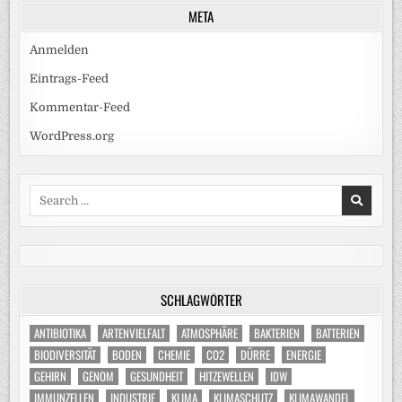
META
Anmelden
Eintrags-Feed
Kommentar-Feed
WordPress.org
Search
for:
SCHLAGWÖRTER
ANTIBIOTIKA
ARTENVIELFALT
ATMOSPHÄRE
BAKTERIEN
BATTERIEN
BIODIVERSITÄT
BODEN
CHEMIE
CO2
DÜRRE
ENERGIE
GEHIRN
GENOM
GESUNDHEIT
HITZEWELLEN
IDW
IMMUNZELLEN
INDUSTRIE
KLIMA
KLIMASCHUTZ
KLIMAWANDEL