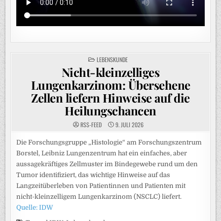
POSTED
LEBENSKUNDE
IN
Nicht-kleinzelliges
Lungenkarzinom: Übersehene
Zellen liefern Hinweise auf die
Heilungschancen
RSS-FEED
9. JULI 2026
Die Forschungsgruppe „Histologie“ am Forschungszentrum
Borstel, Leibniz Lungenzentrum hat ein einfaches, aber
aussagekräftiges Zellmuster im Bindegewebe rund um den
Tumor identifiziert, das wichtige Hinweise auf das
Langzeitüberleben von Patientinnen und Patienten mit
nicht-kleinzelligem Lungenkarzinom (NSCLC) liefert.
Quelle: IDW