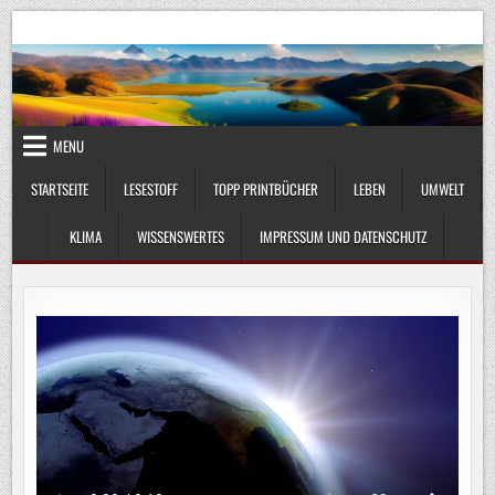
Skip
UmweltKlima.com
Umwelt, Klima und Lebenswissenschaft
to
content
MENU
STARTSEITE
LESESTOFF
TOPP PRINTBÜCHER
LEBEN
UMWELT
KLIMA
WISSENSWERTES
IMPRESSUM UND DATENSCHUTZ