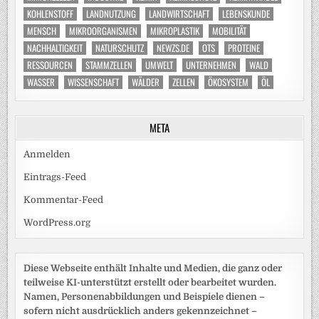
KOHLENSTOFF
LANDNUTZUNG
LANDWIRTSCHAFT
LEBENSKUNDE
MENSCH
MIKROORGANISMEN
MIKROPLASTIK
MOBILITÄT
NACHHALTIGKEIT
NATURSCHUTZ
NEWZS.DE
OTS
PROTEINE
RESSOURCEN
STAMMZELLEN
UMWELT
UNTERNEHMEN
WALD
WASSER
WISSENSCHAFT
WÄLDER
ZELLEN
ÖKOSYSTEM
ÖL
META
Anmelden
Eintrags-Feed
Kommentar-Feed
WordPress.org
Diese Webseite enthält Inhalte und Medien, die ganz oder
teilweise KI-unterstützt erstellt oder bearbeitet wurden.
Namen, Personenabbildungen und Beispiele dienen –
sofern nicht ausdrücklich anders gekennzeichnet –