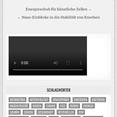
Beitragsnavigation
Energieschub für künstliche Zellen →
← Nano-Einblicke in die Stabilität von Knochen
SCHLAGWÖRTER
ANTIBIOTIKA
ARTENVIELFALT
ATMOSPHÄRE
BAKTERIEN
BATTERIEN
BIODIVERSITÄT
BODEN
CHEMIE
CO2
DÜRRE
ENERGIE
GEHIRN
GENOM
GESUNDHEIT
HITZEWELLEN
IDW