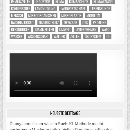
IMMUNZELLEN
INDUSTRIE
KLIMA
KLIMASCHUTZ
KLIMAWANDEL
KOHLENSTOFF
LANDNUTZUNG
LANDWIRTSCHAFT
LEBENSKUNDE
MENSCH
MIKROORGANISMEN
MIKROPLASTIK
MOBILITÄT
NACHHALTIGKEIT
NATURSCHUTZ
NEWZS.DE
OTS
PROTEINE
RESSOURCEN
STAMMZELLEN
UMWELT
UNTERNEHMEN
WALD
WASSER
WISSENSCHAFT
WÄLDER
ZELLEN
ÖKOSYSTEM
ÖL
NEUESTE BEITRÄGE
Ökosysteme lesen wie ein Buch: KI-Methode macht
verborgene Muster in mikrobiellen Gemeinschaften der