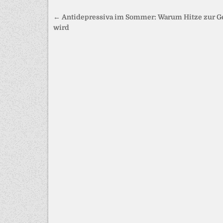
Beitragsnavigation
← Antidepressiva im Sommer: Warum Hitze zur G
wird