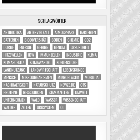
SCHLAGWÖRTER
ANTIBIOTIKA
ARTENVIELFALT
ATMOSPHÄRE
BAKTERIEN
BATTERIEN
BIODIVERSITÄT
BODEN
CHEMIE
CO2
DÜRRE
ENERGIE
GEHIRN
GENOM
GESUNDHEIT
HITZEWELLEN
IDW
IMMUNZELLEN
INDUSTRIE
KLIMA
KLIMASCHUTZ
KLIMAWANDEL
KOHLENSTOFF
LANDNUTZUNG
LANDWIRTSCHAFT
LEBENSKUNDE
MENSCH
MIKROORGANISMEN
MIKROPLASTIK
MOBILITÄT
NACHHALTIGKEIT
NATURSCHUTZ
NEWZS.DE
OTS
PROTEINE
RESSOURCEN
STAMMZELLEN
UMWELT
UNTERNEHMEN
WALD
WASSER
WISSENSCHAFT
WÄLDER
ZELLEN
ÖKOSYSTEM
ÖL