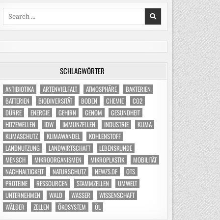
Search
for:
SCHLAGWÖRTER
ANTIBIOTIKA
ARTENVIELFALT
ATMOSPHÄRE
BAKTERIEN
BATTERIEN
BIODIVERSITÄT
BODEN
CHEMIE
CO2
DÜRRE
ENERGIE
GEHIRN
GENOM
GESUNDHEIT
HITZEWELLEN
IDW
IMMUNZELLEN
INDUSTRIE
KLIMA
KLIMASCHUTZ
KLIMAWANDEL
KOHLENSTOFF
LANDNUTZUNG
LANDWIRTSCHAFT
LEBENSKUNDE
MENSCH
MIKROORGANISMEN
MIKROPLASTIK
MOBILITÄT
NACHHALTIGKEIT
NATURSCHUTZ
NEWZS.DE
OTS
PROTEINE
RESSOURCEN
STAMMZELLEN
UMWELT
UNTERNEHMEN
WALD
WASSER
WISSENSCHAFT
WÄLDER
ZELLEN
ÖKOSYSTEM
ÖL