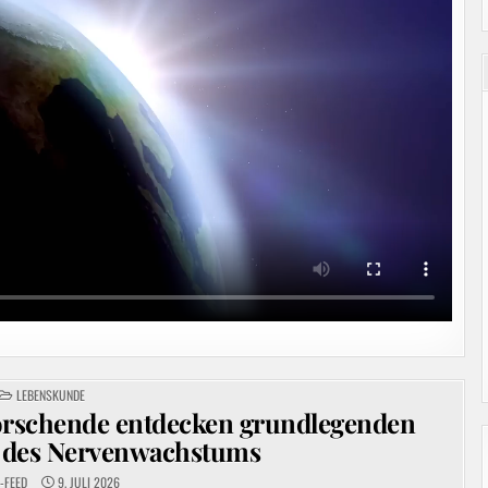
POSTED
LEBENSKUNDE
IN
orschende entdecken grundlegenden
des Nervenwachstums
-FEED
9. JULI 2026