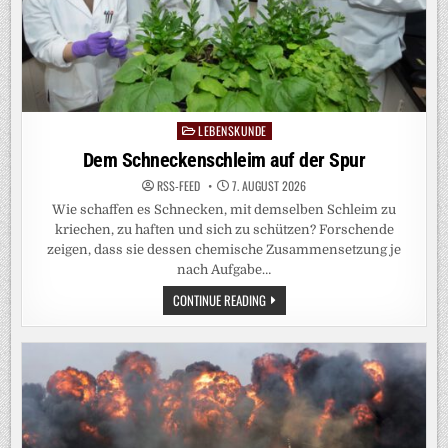
LEBENSKUNDE
Posted
in
Dem Schneckenschleim auf der Spur
RSS-FEED
7. AUGUST 2026
Wie schaffen es Schnecken, mit demselben Schleim zu
kriechen, zu haften und sich zu schützen? Forschende
zeigen, dass sie dessen chemische Zusammensetzung je
nach Aufgabe…
DEM
CONTINUE READING
SCHNECKENSCHLEIM
AUF
DER
SPUR