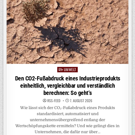
GENERATION
AUF
WIND-
LIDAR-
BOJE
EIN
UMWELT
Posted
in
Den CO2-Fußabdruck eines Industrieprodukts
einheitlich, vergleichbar und verständlich
berechnen: So geht‘s
RSS-FEED
7. AUGUST 2026
Wie lässt sich der CO₂-Fußabdruck eines Produkts
standardisiert, automatisiert und
unternehmensübergreifend entlang der
Wertschöpfungskette ermitteln? Und wie gelingt dies in
Unternehmen, die dafür nur über…