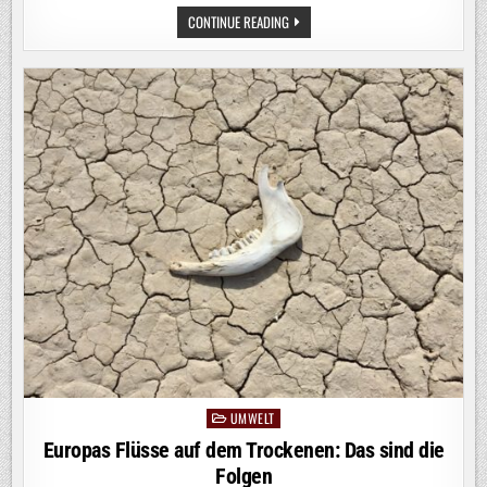
DEN
CONTINUE READING
CO2-
FUSSABDRUCK E
INES I
NDUSTRIEPRODUKTS E
INHEITLICH, V
ERGLEICHBAR U
ND V
ERSTÄNDLICH B
ERECHNEN: S
O G
EHT‘S
UMWELT
Posted
in
Europas Flüsse auf dem Trockenen: Das sind die
Folgen