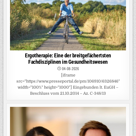
Ergotherapie: Eine der breitgefächertsten
Fachdisziplinen im Gesundheitswesen
04-08-2026
[iframe
src="https://www.presseportal.de/pm/106910/6326846"
width="100%" height="1000"] Eingebunden lt. EuGH –
Beschluss vom 21.10.2014 – Az. C-348/13