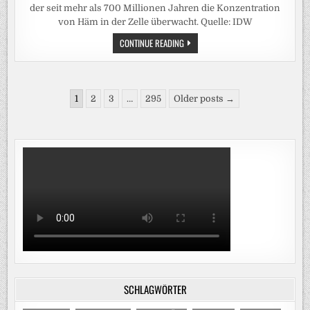
der seit mehr als 700 Millionen Jahren die Konzentration
von Häm in der Zelle überwacht. Quelle: IDW
MITOCHONDRIEN
CONTINUE READING
ALS
SENSOR
FÜR
LEBENSWICHTIGES
EISENMOLEKÜL
Seitennummerierung
ENTLARVT
1
2
3
…
295
Older posts →
der
Beiträge
SCHLAGWÖRTER