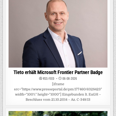
Tieto erhält Microsoft Frontier Partner Badge
RSS-FEED
06-08-2026
[iframe
src="https://www.presseportal.de/pm/177460/6328423"
width="100%" height="1000"] Eingebunden lt. EuGH –
Beschluss vom 21.10.2014 – Az. C-348/13