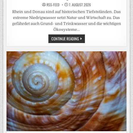
RSS-FEED
7. AUGUST 2026
Rhein und Donau sind auf historischen Tiefstständen. Das
extreme Niedrigwasser setzt Natur und Wirtschaft zu. Das
gefährdet auch Grund- und Trinkwasser und die wichtigen
Ökosysteme…
EUROPAS
CONTINUE READING
FLÜSSE
AUF
DEM
TROCKENEN:
DAS
SIND
DIE
FOLGEN