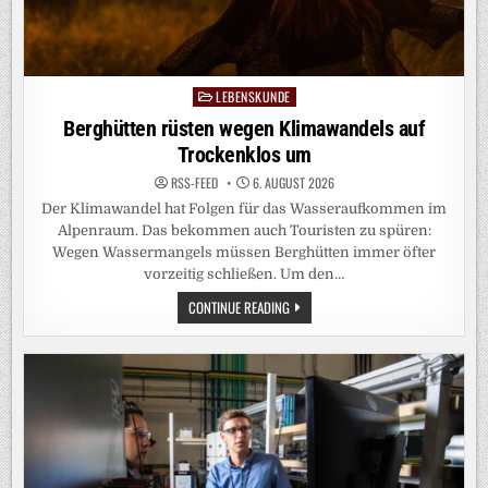
LEBENSKUNDE
Posted
in
Berghütten rüsten wegen Klimawandels auf
Trockenklos um
RSS-FEED
6. AUGUST 2026
Der Klimawandel hat Folgen für das Wasseraufkommen im
Alpenraum. Das bekommen auch Touristen zu spüren:
Wegen Wassermangels müssen Berghütten immer öfter
vorzeitig schließen. Um den…
BERGHÜTTEN
CONTINUE READING
RÜSTEN
WEGEN
KLIMAWANDELS
AUF
TROCKENKLOS
UM