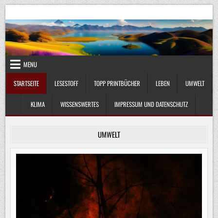
Skip
UmweltKlima.com
Umwelt, Klima und Lebenswissenschaft
to
content
MENU
STARTSEITE
LESESTOFF
TOPP PRINTBÜCHER
LEBEN
UMWELT
KLIMA
WISSENSWERTES
IMPRESSUM UND DATENSCHUTZ
UMWELT