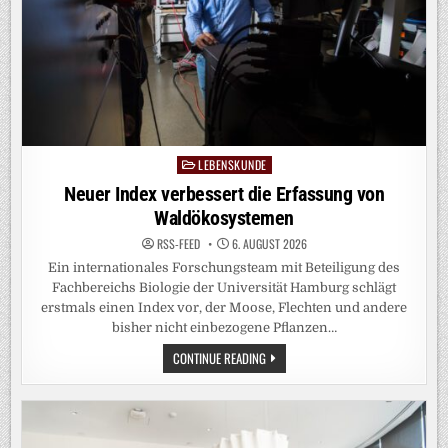
LEBENSKUNDE
Posted
in
Neuer Index verbessert die Erfassung von
Waldökosystemen
RSS-FEED
6. AUGUST 2026
Ein internationales Forschungsteam mit Beteiligung des
Fachbereichs Biologie der Universität Hamburg schlägt
erstmals einen Index vor, der Moose, Flechten und andere
bisher nicht einbezogene Pflanzen…
NEUER
CONTINUE READING
INDEX
VERBESSERT
DIE
ERFASSUNG
VON
WALDÖKOSYSTEMEN