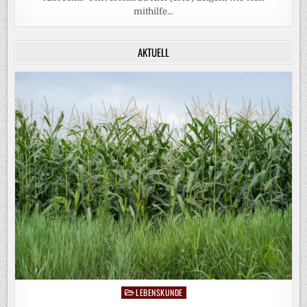
mithilfe...
AKTUELL
LEBENSKUNDE
Posted
in