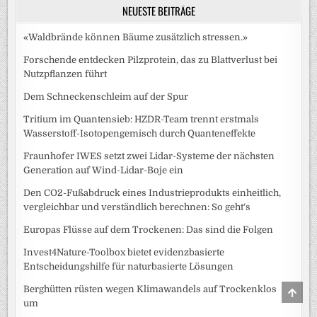
NEUESTE BEITRÄGE
«Waldbrände können Bäume zusätzlich stressen.»
Forschende entdecken Pilzprotein, das zu Blattverlust bei
Nutzpflanzen führt
Dem Schneckenschleim auf der Spur
Tritium im Quantensieb: HZDR-Team trennt erstmals
Wasserstoff-Isotopengemisch durch Quanteneffekte
Fraunhofer IWES setzt zwei Lidar-Systeme der nächsten
Generation auf Wind-Lidar-Boje ein
Den CO2-Fußabdruck eines Industrieprodukts einheitlich,
vergleichbar und verständlich berechnen: So geht‘s
Europas Flüsse auf dem Trockenen: Das sind die Folgen
Invest4Nature-Toolbox bietet evidenzbasierte
Entscheidungshilfe für naturbasierte Lösungen
SCRO
Berghütten rüsten wegen Klimawandels auf Trockenklos
TO
um
TOP