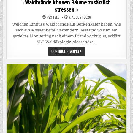
«Waldbrände können Bäume zusätzlich
stressen.»
RSS-FEED
7. AUGUST 2026
Welchen Einfluss Waldbrände auf Borkenkäfer haben, wie
sich ein Massenbefall verhindern lässt und warum ein
gezieltes Monitoring nach einem Brand wichtig ist, erklärt
SLF-Waldökologin Alessandra…
«WALDBRÄNDE
CONTINUE READING
KÖNNEN
BÄUME
ZUSÄTZLICH
STRESSEN.»