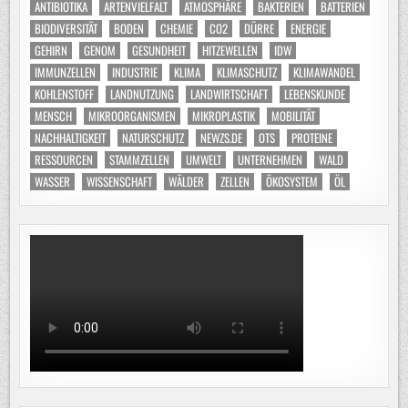
ANTIBIOTIKA
ARTENVIELFALT
ATMOSPHÄRE
BAKTERIEN
BATTERIEN
BIODIVERSITÄT
BODEN
CHEMIE
CO2
DÜRRE
ENERGIE
GEHIRN
GENOM
GESUNDHEIT
HITZEWELLEN
IDW
IMMUNZELLEN
INDUSTRIE
KLIMA
KLIMASCHUTZ
KLIMAWANDEL
KOHLENSTOFF
LANDNUTZUNG
LANDWIRTSCHAFT
LEBENSKUNDE
MENSCH
MIKROORGANISMEN
MIKROPLASTIK
MOBILITÄT
NACHHALTIGKEIT
NATURSCHUTZ
NEWZS.DE
OTS
PROTEINE
RESSOURCEN
STAMMZELLEN
UMWELT
UNTERNEHMEN
WALD
WASSER
WISSENSCHAFT
WÄLDER
ZELLEN
ÖKOSYSTEM
ÖL