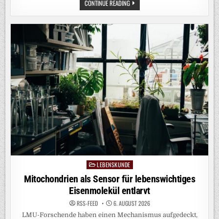
VOM
CONTINUE READING
PLANEN
ZUM
HANDELN:
GRUNDLEGENDE
ERKENNTNISSE
ZUR
BEWEGUNGSPLANUNG
IM
GEHIRN
LEBENSKUNDE
Posted
in
Mitochondrien als Sensor für lebenswichtiges
Eisenmolekül entlarvt
RSS-FEED
6. AUGUST 2026
LMU-Forschende haben einen Mechanismus aufgedeckt,