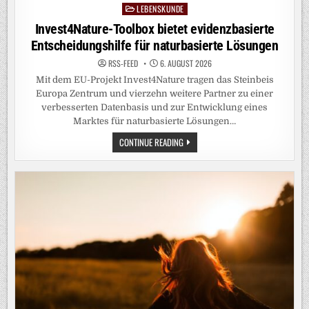
LEBENSKUNDE
Posted
in
Invest4Nature-Toolbox bietet evidenzbasierte
Entscheidungshilfe für naturbasierte Lösungen
RSS-FEED
6. AUGUST 2026
Mit dem EU-Projekt Invest4Nature tragen das Steinbeis
Europa Zentrum und vierzehn weitere Partner zu einer
verbesserten Datenbasis und zur Entwicklung eines
Marktes für naturbasierte Lösungen…
INVEST4NATURE-
CONTINUE READING
TOOLBOX
BIETET
EVIDENZBASIERTE
ENTSCHEIDUNGSHILFE
FÜR
NATURBASIERTE
LÖSUNGEN