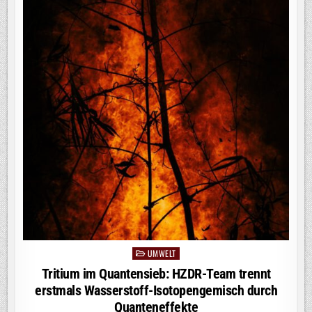
UMWELT
Posted
in
Tritium im Quantensieb: HZDR-Team trennt
erstmals Wasserstoff-Isotopengemisch durch
Quanteneffekte