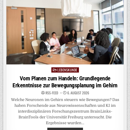
LEBENSKUNDE
Posted
in
Vom Planen zum Handeln: Grundlegende
Erkenntnisse zur Bewegungsplanung im Gehirn
RSS-FEED
6. AUGUST 2026
Welche Neuronen im Gehirn steuern wie Bewegungen? Das
haben Forschende aus Neurowissenschaften und KI im
interdisziplinären Forschungszentrum BrainLinks-
BrainTools der Universität Freiburg untersucht. Die
Ergebnisse wurden…