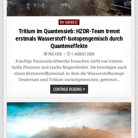
UMWELT
Posted
in
Tritium im Quantensieb: HZDR-Team trennt
erstmals Wasserstoff-Isotopengemisch durch
Quanteneffekte
RSS-FEED
7. AUGUST 2026
Künftige Fusionskraftwerke brauchen nicht nur extrem
heiße Plasmen und starke Magnetfelder. Sie benötigen auch
einen Brennstoffkreislauf, in dem die Wasserstoffisotope
Deuterium und Tritium zurückgewonnen, getrennt…
TRITIUM
CONTINUE READING
IM
QUANTENSIEB:
HZDR-
TEAM
TRENNT
ERSTMALS
WASSERSTOFF-
ISOTOPENGEMISCH
DURCH
QUANTENEFFEKTE