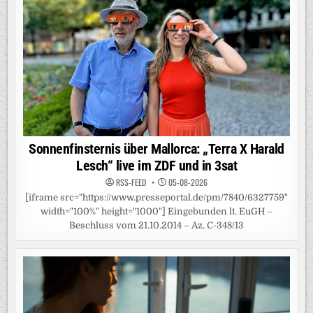
Sonnenfinsternis über Mallorca: „Terra X Harald
Lesch“ live im ZDF und in 3sat
RSS-FEED
05-08-2026
[iframe src="https://www.presseportal.de/pm/7840/6327759"
width="100%" height="1000"] Eingebunden lt. EuGH –
Beschluss vom 21.10.2014 – Az. C-348/13