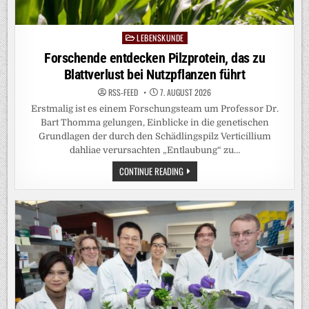
LEBENSKUNDE
Posted
in
Forschende entdecken Pilzprotein, das zu
Blattverlust bei Nutzpflanzen führt
RSS-FEED
7. AUGUST 2026
Erstmalig ist es einem Forschungsteam um Professor Dr.
Bart Thomma gelungen, Einblicke in die genetischen
Grundlagen der durch den Schädlingspilz Verticillium
dahliae verursachten „Entlaubung“ zu…
FORSCHENDE
CONTINUE READING
ENTDECKEN
PILZPROTEIN,
DAS
ZU
BLATTVERLUST
BEI
NUTZPFLANZEN
FÜHRT