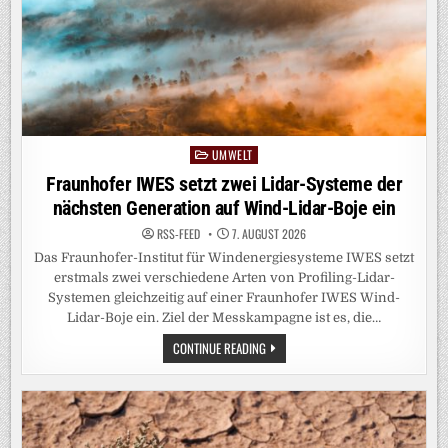
UMWELT
Posted
in
Fraunhofer IWES setzt zwei Lidar-Systeme der
nächsten Generation auf Wind-Lidar-Boje ein
RSS-FEED
7. AUGUST 2026
Das Fraunhofer-Institut für Windenergiesysteme IWES setzt
erstmals zwei verschiedene Arten von Profiling-Lidar-
Systemen gleichzeitig auf einer Fraunhofer IWES Wind-
Lidar-Boje ein. Ziel der Messkampagne ist es, die…
FRAUNHOFER
CONTINUE READING
IWES
SETZT
ZWEI
LIDAR-
SYSTEME
DER
NÄCHSTEN