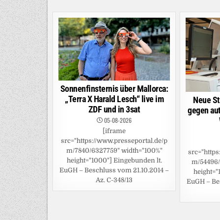
Sonnenfinsternis über Mallorca:
„Terra X Harald Lesch“ live im
Neue St
ZDF und in 3sat
gegen aut
05-08-2026
[iframe
src="https://www.presseportal.de/p
m/7840/6327759" width="100%"
src="https
height="1000"] Eingebunden lt.
m/54496/
EuGH – Beschluss vom 21.10.2014 –
height="
Az. C-348/13
EuGH – Bes