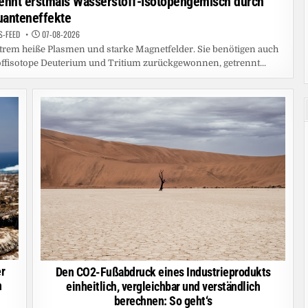
ennt erstmals Wasserstoff-Isotopengemisch durch
uanteneffekte
S-FEED
07-08-2026
trem heiße Plasmen und starke Magnetfelder. Sie benötigen auch
offisotope Deuterium und Tritium zurückgewonnen, getrennt...
r
Den CO2-Fußabdruck eines Industrieprodukts
n
einheitlich, vergleichbar und verständlich
berechnen: So geht‘s