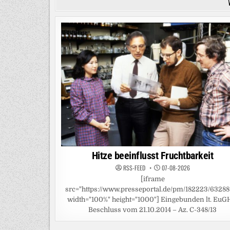
Hitze beeinflusst Fruchtbarkeit
RSS-FEED
07-08-2026
[iframe
src="https://www.presseportal.de/pm/182223/63288
width="100%" height="1000"] Eingebunden lt. EuG
Beschluss vom 21.10.2014 – Az. C-348/13