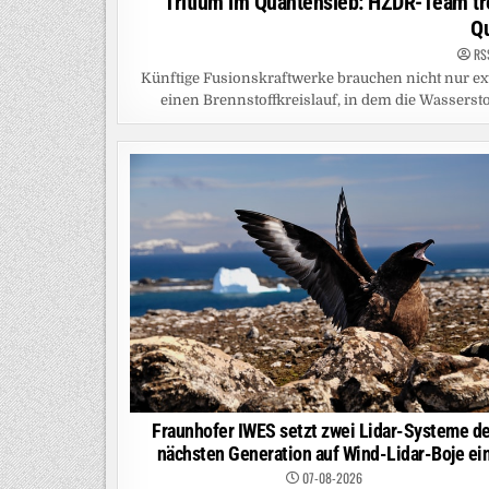
Tritium im Quantensieb: HZDR-Team tr
Q
RS
Künftige Fusionskraftwerke brauchen nicht nur ex
einen Brennstoffkreislauf, in dem die Wasserst
Fraunhofer IWES setzt zwei Lidar-Systeme de
nächsten Generation auf Wind-Lidar-Boje ei
07-08-2026