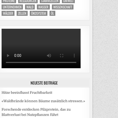
PROTEINE
RESSOURCEN
STAMMZELLEN
UMWELT
UNTERNEHMEN
WALD
WASSER
WISSENSCHAFT
WÄLDER
ZELLEN
ÖKOSYSTEM
ÖL
NEUESTE BEITRÄGE
Hitze beeinflusst Fruchtbarkeit
«Waldbrände können Bäume zusätzlich stressen.»
Forschende entdecken Pilzprotein, das zu
Blattverlust bei Nutzpflanzen führt