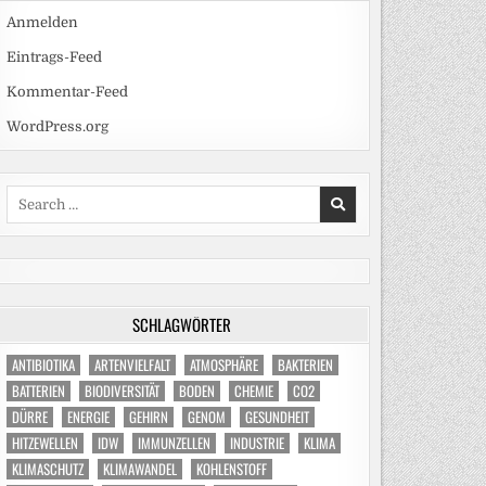
Anmelden
Eintrags-Feed
Kommentar-Feed
WordPress.org
Search
for:
SCHLAGWÖRTER
ANTIBIOTIKA
ARTENVIELFALT
ATMOSPHÄRE
BAKTERIEN
BATTERIEN
BIODIVERSITÄT
BODEN
CHEMIE
CO2
DÜRRE
ENERGIE
GEHIRN
GENOM
GESUNDHEIT
HITZEWELLEN
IDW
IMMUNZELLEN
INDUSTRIE
KLIMA
KLIMASCHUTZ
KLIMAWANDEL
KOHLENSTOFF