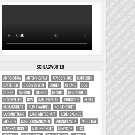
SCHLAGWÖRTER
ANTIBIOTIKA
ARTENVIELFALT
ATMOSPHÄRE
BAKTERIEN
BATTERIEN
BIODIVERSITÄT
BODEN
CHEMIE
CO2
DÜRRE
ENERGIE
GEHIRN
GENOM
GESUNDHEIT
HITZEWELLEN
IDW
IMMUNZELLEN
INDUSTRIE
KLIMA
KLIMASCHUTZ
KLIMAWANDEL
KOHLENSTOFF
LANDNUTZUNG
LANDWIRTSCHAFT
LEBENSKUNDE
MENSCH
MIKROORGANISMEN
MIKROPLASTIK
MOBILITÄT
NACHHALTIGKEIT
NATURSCHUTZ
NEWZS.DE
OTS