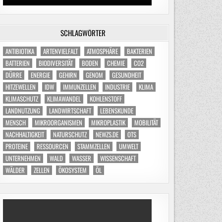
SCHLAGWÖRTER
ANTIBIOTIKA
ARTENVIELFALT
ATMOSPHÄRE
BAKTERIEN
BATTERIEN
BIODIVERSITÄT
BODEN
CHEMIE
CO2
DÜRRE
ENERGIE
GEHIRN
GENOM
GESUNDHEIT
HITZEWELLEN
IDW
IMMUNZELLEN
INDUSTRIE
KLIMA
KLIMASCHUTZ
KLIMAWANDEL
KOHLENSTOFF
LANDNUTZUNG
LANDWIRTSCHAFT
LEBENSKUNDE
MENSCH
MIKROORGANISMEN
MIKROPLASTIK
MOBILITÄT
NACHHALTIGKEIT
NATURSCHUTZ
NEWZS.DE
OTS
PROTEINE
RESSOURCEN
STAMMZELLEN
UMWELT
UNTERNEHMEN
WALD
WASSER
WISSENSCHAFT
WÄLDER
ZELLEN
ÖKOSYSTEM
ÖL