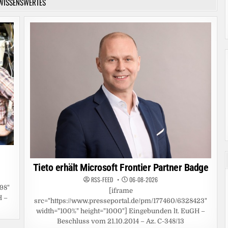
WISSENSWERTES
Tieto erhält Microsoft Frontier Partner Badge
RSS-FEED
06-08-2026
98"
[iframe
H –
src="https://www.presseportal.de/pm/177460/6328423"
width="100%" height="1000"] Eingebunden lt. EuGH –
Beschluss vom 21.10.2014 – Az. C-348/13