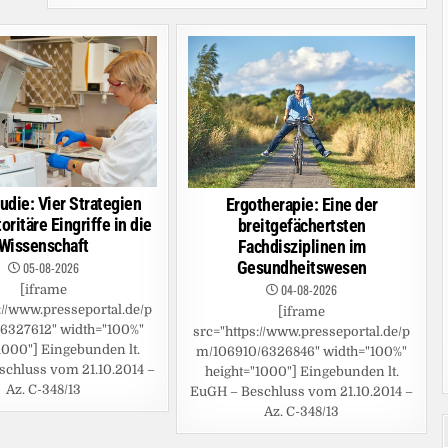
udie: Vier Strategien
Ergotherapie: Eine der
oritäre Eingriffe in die
breitgefächertsten
Wissenschaft
Fachdisziplinen im
Gesundheitswesen
05-08-2026
04-08-2026
[iframe
://www.presseportal.de/p
[iframe
6327612" width="100%"
src="https://www.presseportal.de/p
1000"] Eingebunden lt.
m/106910/6326846" width="100%"
chluss vom 21.10.2014 –
height="1000"] Eingebunden lt.
Az. C-348/13
EuGH – Beschluss vom 21.10.2014 –
Az. C-348/13