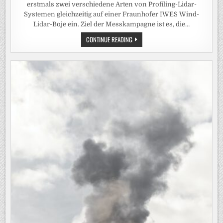
erstmals zwei verschiedene Arten von Profiling-Lidar-
Systemen gleichzeitig auf einer Fraunhofer IWES Wind-
Lidar-Boje ein. Ziel der Messkampagne ist es, die…
FRAUNHOFER
CONTINUE READING
IWES
SETZT
ZWEI
LIDAR-
SYSTEME
DER
NÄCHSTEN
GENERATION
AUF
WIND-
LIDAR-
BOJE
EIN