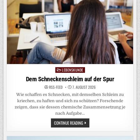
LEBENSKUNDE
Posted
in
Dem Schneckenschleim auf der Spur
RSS-FEED
7. AUGUST 2026
Wie schaffen es Schnecken, mit demselben Schleim zu
kriechen, zu haften und sich zu schützen? Forschende
zeigen, dass sie dessen chemische Zusammensetzung je
nach Aufgabe…
DEM
CONTINUE READING
SCHNECKENSCHLEIM
AUF
DER
SPUR