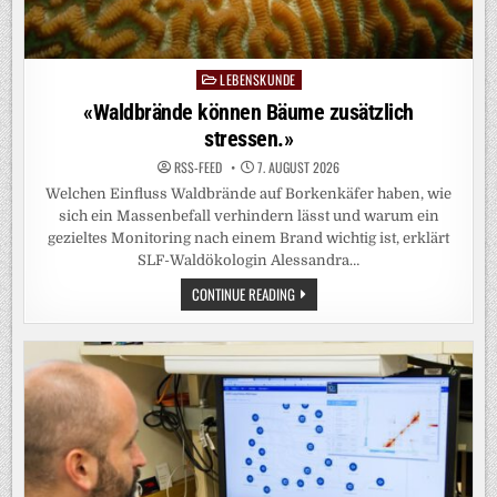
LEBENSKUNDE
Posted
in
«Waldbrände können Bäume zusätzlich
stressen.»
RSS-FEED
7. AUGUST 2026
Welchen Einfluss Waldbrände auf Borkenkäfer haben, wie
sich ein Massenbefall verhindern lässt und warum ein
gezieltes Monitoring nach einem Brand wichtig ist, erklärt
SLF-Waldökologin Alessandra…
«WALDBRÄNDE
CONTINUE READING
KÖNNEN
BÄUME
ZUSÄTZLICH
STRESSEN.»