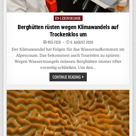
LEBENSKUNDE
Posted
in
Berghütten rüsten wegen Klimawandels auf
Trockenklos um
RSS-FEED
6. AUGUST 2026
Der Klimawandel hat Folgen für das Wasseraufkommen im
Alpenraum. Das bekommen auch Touristen zu spüren:
Wegen Wassermangels müssen Berghütten immer öfter
vorzeitig schließen. Um den…
BERGHÜTTEN
CONTINUE READING
RÜSTEN
WEGEN
KLIMAWANDELS
AUF
TROCKENKLOS
UM