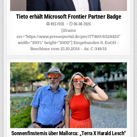
Tieto erhält Microsoft Frontier Partner Badge
RSS-FEED
06-08-2026
[iframe
src="https://www.presseportal.de/pm/177460/6328423"
width="100%" height="1000"] Eingebunden lt. EuGH –
Beschluss vom 21.10.2014 – Az. C-348/13
Sonnenfinsternis über Mallorca: „Terra X Harald Lesch“