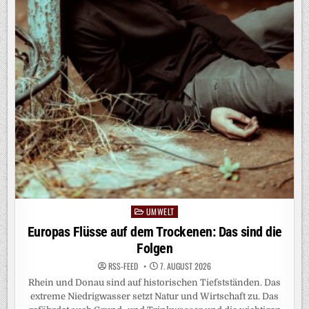
UMWELT
Posted
in
Europas Flüsse auf dem Trockenen: Das sind die
Folgen
RSS-FEED
7. AUGUST 2026
Rhein und Donau sind auf historischen Tiefstständen. Das
extreme Niedrigwasser setzt Natur und Wirtschaft zu. Das