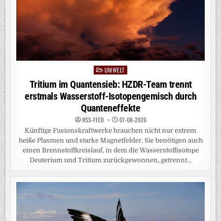
UMWELT
Posted
in
Tritium im Quantensieb: HZDR-Team trennt
erstmals Wasserstoff-Isotopengemisch durch
Quanteneffekte
RSS-FEED
07-08-2026
Künftige Fusionskraftwerke brauchen nicht nur extrem
heiße Plasmen und starke Magnetfelder. Sie benötigen auch
einen Brennstoffkreislauf, in dem die Wasserstoffisotope
Deuterium und Tritium zurückgewonnen, getrennt...