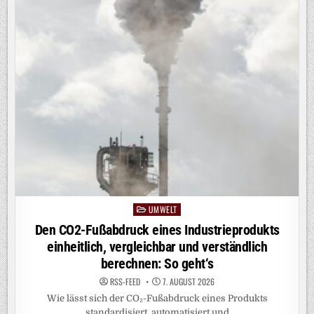
UMWELT
Posted
in
Den CO2-Fußabdruck eines Industrieprodukts
einheitlich, vergleichbar und verständlich
berechnen: So geht‘s
RSS-FEED
7. AUGUST 2026
Wie lässt sich der CO₂-Fußabdruck eines Produkts
standardisiert, automatisiert und