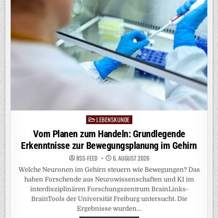
LEBENSKUNDE
Posted
in
Vom Planen zum Handeln: Grundlegende
Erkenntnisse zur Bewegungsplanung im Gehirn
RSS-FEED
6. AUGUST 2026
Welche Neuronen im Gehirn steuern wie Bewegungen? Das
haben Forschende aus Neurowissenschaften und KI im
interdisziplinären Forschungszentrum BrainLinks-
BrainTools der Universität Freiburg untersucht. Die
Ergebnisse wurden…