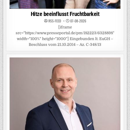
Hitze beeinflusst Fruchtbarkeit
RSS-FEED
07-08-2026
[iframe
src="https://www.presseportal.de/pm/182223/6328898"
width="100%" height="1000"] Eingebunden lt. EuGH –
Beschluss vom 21.10.2014 – Az. C-348/13