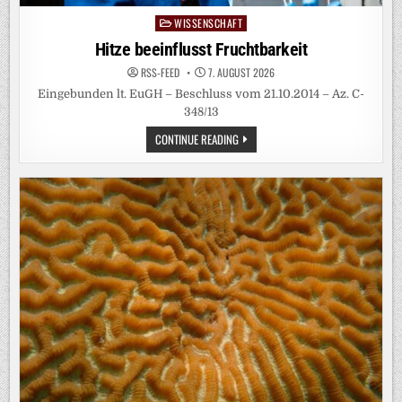
WISSENSCHAFT
Posted
in
Hitze beeinflusst Fruchtbarkeit
RSS-FEED
7. AUGUST 2026
Eingebunden lt. EuGH – Beschluss vom 21.10.2014 – Az. C-
348/13
HITZE
CONTINUE READING
BEEINFLUSST
FRUCHTBARKEIT