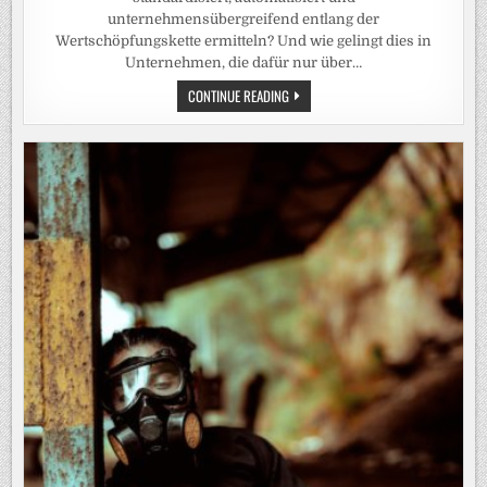
unternehmensübergreifend entlang der
Wertschöpfungskette ermitteln? Und wie gelingt dies in
Unternehmen, die dafür nur über…
DEN
CONTINUE READING
CO2-
FUSSABDRUCK E
INES I
NDUSTRIEPRODUKTS E
INHEITLICH, V
ERGLEICHBAR U
ND V
ERSTÄNDLICH B
ERECHNEN: S
O G
EHT‘S