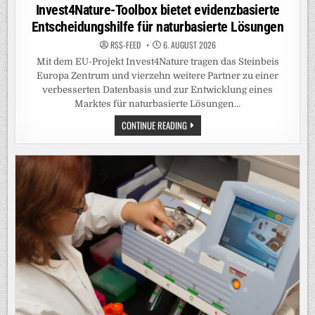
in
Invest4Nature-Toolbox bietet evidenzbasierte
Entscheidungshilfe für naturbasierte Lösungen
RSS-FEED
6. AUGUST 2026
Mit dem EU-Projekt Invest4Nature tragen das Steinbeis
Europa Zentrum und vierzehn weitere Partner zu einer
verbesserten Datenbasis und zur Entwicklung eines
Marktes für naturbasierte Lösungen…
INVEST4NATURE-
CONTINUE READING
TOOLBOX
BIETET
EVIDENZBASIERTE
ENTSCHEIDUNGSHILFE
FÜR
NATURBASIERTE
LÖSUNGEN