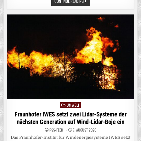
TRITIUM
CONTINUE READING
IM
QUANTENSIEB:
HZDR-
TEAM
TRENNT
ERSTMALS
WASSERSTOFF-
ISOTOPENGEMISCH
DURCH
QUANTENEFFEKTE
UMWELT
Posted
in
Fraunhofer IWES setzt zwei Lidar-Systeme der
nächsten Generation auf Wind-Lidar-Boje ein
RSS-FEED
7. AUGUST 2026
Das Fraunhofer-Institut für Windenergiesysteme IWES setzt