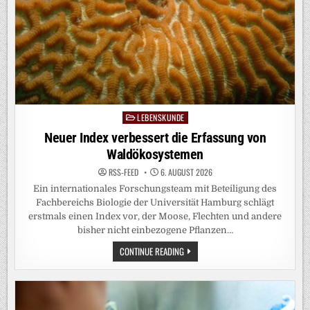
LEBENSKUNDE
Posted
in
Neuer Index verbessert die Erfassung von
Waldökosystemen
RSS-FEED
6. AUGUST 2026
Ein internationales Forschungsteam mit Beteiligung des
Fachbereichs Biologie der Universität Hamburg schlägt
erstmals einen Index vor, der Moose, Flechten und andere
bisher nicht einbezogene Pflanzen…
NEUER
CONTINUE READING
INDEX
VERBESSERT
DIE
ERFASSUNG
VON
WALDÖKOSYSTEMEN