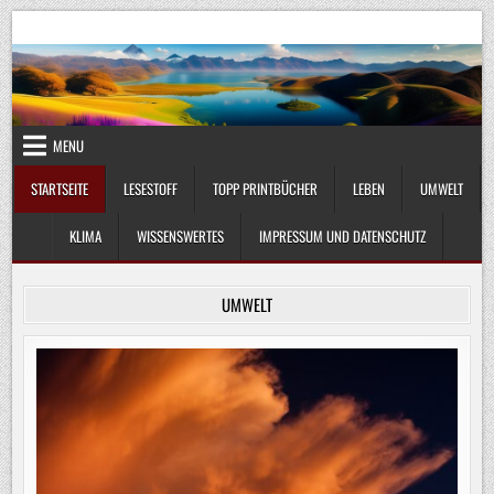
Skip
UmweltKlima.com
Umwelt, Klima und Lebenswissenschaft
to
content
MENU
STARTSEITE
LESESTOFF
TOPP PRINTBÜCHER
LEBEN
UMWELT
KLIMA
WISSENSWERTES
IMPRESSUM UND DATENSCHUTZ
UMWELT