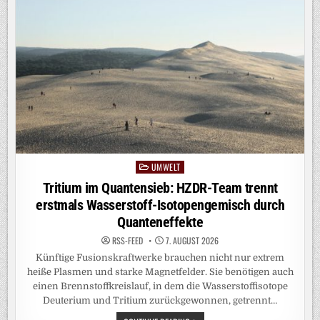
UMWELT
Posted
in
Tritium im Quantensieb: HZDR-Team trennt
erstmals Wasserstoff-Isotopengemisch durch
Quanteneffekte
RSS-FEED
7. AUGUST 2026
Künftige Fusionskraftwerke brauchen nicht nur extrem
heiße Plasmen und starke Magnetfelder. Sie benötigen auch
einen Brennstoffkreislauf, in dem die Wasserstoffisotope
Deuterium und Tritium zurückgewonnen, getrennt…