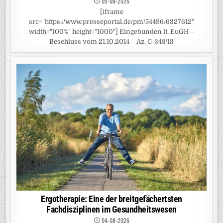
05-08-2026
[iframe
src="https://www.presseportal.de/pm/54496/6327612"
width="100%" height="1000"] Eingebunden lt. EuGH –
Beschluss vom 21.10.2014 – Az. C-348/13
Ergotherapie: Eine der breitgefächertsten
Fachdisziplinen im Gesundheitswesen
04-08-2026