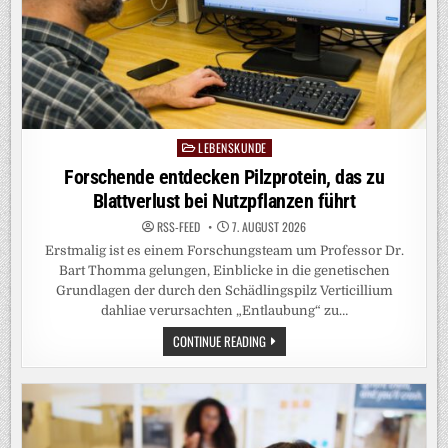
LEBENSKUNDE
Posted
in
Forschende entdecken Pilzprotein, das zu
Blattverlust bei Nutzpflanzen führt
RSS-FEED
7. AUGUST 2026
Erstmalig ist es einem Forschungsteam um Professor Dr.
Bart Thomma gelungen, Einblicke in die genetischen
Grundlagen der durch den Schädlingspilz Verticillium
dahliae verursachten „Entlaubung“ zu…
FORSCHENDE
CONTINUE READING
ENTDECKEN
PILZPROTEIN,
DAS
ZU
BLATTVERLUST
BEI
NUTZPFLANZEN
FÜHRT