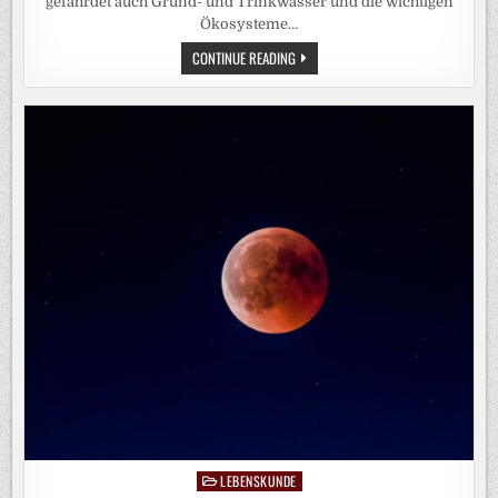
gefährdet auch Grund- und Trinkwasser und die wichtigen
Ökosysteme…
EUROPAS
CONTINUE READING
FLÜSSE
AUF
DEM
TROCKENEN:
DAS
SIND
DIE
FOLGEN
LEBENSKUNDE
Posted