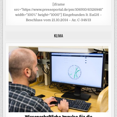
[iframe
src="https://www.presseportal.de/pm/106910/6326846"
width="100%" height="1000"] Eingebunden lt. EuGH –
Beschluss vom 21.10.2014 – Az. C-348/13
KLIMA