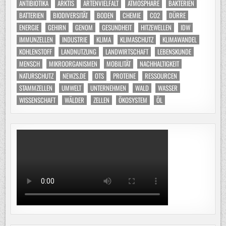
ANTIBIOTIKA
ARKTIS
ARTENVIELFALT
ATMOSPHÄRE
BAKTERIEN
BATTERIEN
BIODIVERSITÄT
BODEN
CHEMIE
CO2
DÜRRE
ENERGIE
GEHIRN
GENOM
GESUNDHEIT
HITZEWELLEN
IDW
IMMUNZELLEN
INDUSTRIE
KLIMA
KLIMASCHUTZ
KLIMAWANDEL
KOHLENSTOFF
LANDNUTZUNG
LANDWIRTSCHAFT
LEBENSKUNDE
MENSCH
MIKROORGANISMEN
MOBILITÄT
NACHHALTIGKEIT
NATURSCHUTZ
NEWZS.DE
OTS
PROTEINE
RESSOURCEN
STAMMZELLEN
UMWELT
UNTERNEHMEN
WALD
WASSER
WISSENSCHAFT
WÄLDER
ZELLEN
ÖKOSYSTEM
ÖL