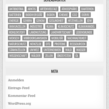
ANTIBIOTIKA
ARKTIS
ARTENVIELFALT
ATMOSPHÄRE
BAKTERIEN
BATTERIEN
BIODIVERSITÄT
BODEN
CHEMIE
CO2
DÜRRE
ENERGIE
GEHIRN
GENOM
GESUNDHEIT
HITZEWELLEN
IDW
IMMUNZELLEN
INDUSTRIE
KLIMA
KLIMASCHUTZ
KLIMAWANDEL
KOHLENSTOFF
LANDNUTZUNG
LANDWIRTSCHAFT
LEBENSKUNDE
MENSCH
MIKROORGANISMEN
MOBILITÄT
NACHHALTIGKEIT
NATURSCHUTZ
NEWZS.DE
OTS
PROTEINE
RESSOURCEN
STAMMZELLEN
UMWELT
UNTERNEHMEN
WALD
WASSER
WISSENSCHAFT
WÄLDER
ZELLEN
ÖKOSYSTEM
ÖL
META
Anmelden
Eintrags-Feed
Kommentar-Feed
WordPress.org