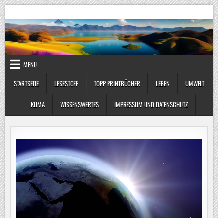
Skip
UmweltKlima.com
Umwelt, Klima und Lebenswissenschaft
to
content
MENU
STARTSEITE
LESESTOFF
TOPP PRINTBÜCHER
LEBEN
UMWELT
KLIMA
WISSENSWERTES
IMPRESSUM UND DATENSCHUTZ