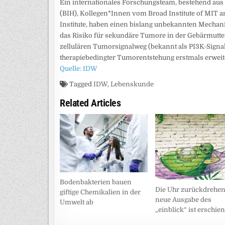
Ein internationales Forschungsteam, bestehend aus Pr
(BIH), Kollegen*Innen vom Broad Institute of MIT
Institute, haben einen bislang unbekannten Mecha
das Risiko für sekundäre Tumore in der Gebärmutter
zellulären Tumorsignalweg (bekannt als PI3K-Signalw
therapiebedingter Tumorentstehung erstmals erweite
Quelle: IDW
Tagged
IDW
,
Lebenskunde
Related Articles
Bodenbakterien bauen
Die Uhr zurückdrehen
giftige Chemikalien in der
neue Ausgabe des
Umwelt ab
„einblick“ ist erschie