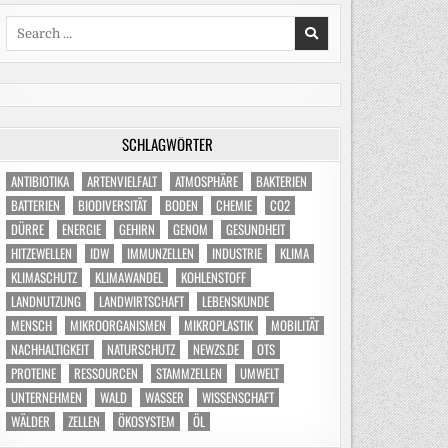
Search
for:
SCHLAGWÖRTER
ANTIBIOTIKA
ARTENVIELFALT
ATMOSPHÄRE
BAKTERIEN
BATTERIEN
BIODIVERSITÄT
BODEN
CHEMIE
CO2
DÜRRE
ENERGIE
GEHIRN
GENOM
GESUNDHEIT
HITZEWELLEN
IDW
IMMUNZELLEN
INDUSTRIE
KLIMA
KLIMASCHUTZ
KLIMAWANDEL
KOHLENSTOFF
LANDNUTZUNG
LANDWIRTSCHAFT
LEBENSKUNDE
MENSCH
MIKROORGANISMEN
MIKROPLASTIK
MOBILITÄT
NACHHALTIGKEIT
NATURSCHUTZ
NEWZS.DE
OTS
PROTEINE
RESSOURCEN
STAMMZELLEN
UMWELT
UNTERNEHMEN
WALD
WASSER
WISSENSCHAFT
WÄLDER
ZELLEN
ÖKOSYSTEM
ÖL