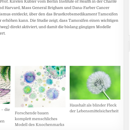
of. Kirsten Kübler vom Berlin Institute of Health in der Charité
 and Harvard, Mass General Brigham und Dana-Farber Cancer
nismus entdeckt, über den das Brustkrebsmedikament Tamoxifen
 erhöhen kann. Die Studie zeigt, dass Tamoxifen einen wichtigen
eg) direkt aktiviert, und damit die bislang gängigen Modelle
rt.
Haushalt als blinder Fleck
 – die
der Lebensmittelsicherheit
Forschende bauen
komplett menschliches
nen
Modell des Knochenmarks