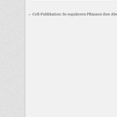
Beitragsnavigation
← Cell-Publikation: So regulieren Pflanzen ihre A