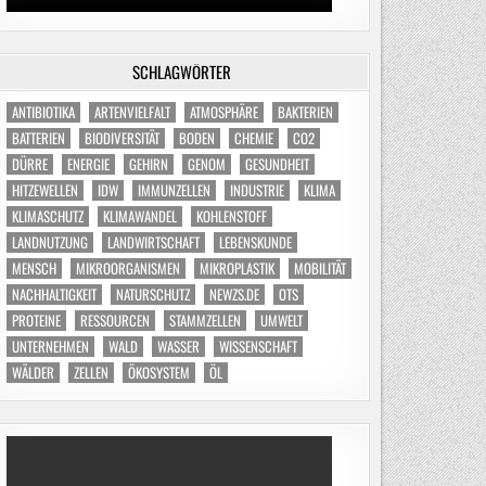
SCHLAGWÖRTER
ANTIBIOTIKA
ARTENVIELFALT
ATMOSPHÄRE
BAKTERIEN
BATTERIEN
BIODIVERSITÄT
BODEN
CHEMIE
CO2
DÜRRE
ENERGIE
GEHIRN
GENOM
GESUNDHEIT
HITZEWELLEN
IDW
IMMUNZELLEN
INDUSTRIE
KLIMA
KLIMASCHUTZ
KLIMAWANDEL
KOHLENSTOFF
LANDNUTZUNG
LANDWIRTSCHAFT
LEBENSKUNDE
MENSCH
MIKROORGANISMEN
MIKROPLASTIK
MOBILITÄT
NACHHALTIGKEIT
NATURSCHUTZ
NEWZS.DE
OTS
PROTEINE
RESSOURCEN
STAMMZELLEN
UMWELT
UNTERNEHMEN
WALD
WASSER
WISSENSCHAFT
WÄLDER
ZELLEN
ÖKOSYSTEM
ÖL