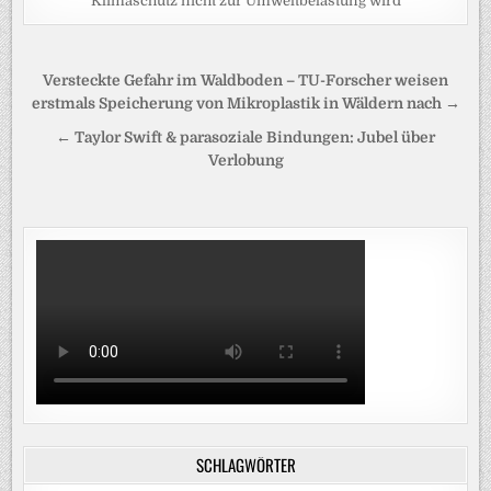
Klimaschutz nicht zur Umweltbelastung wird
Beitragsnavigation
Versteckte Gefahr im Waldboden – TU-Forscher weisen
erstmals Speicherung von Mikroplastik in Wäldern nach →
← Taylor Swift & parasoziale Bindungen: Jubel über
Verlobung
SCHLAGWÖRTER