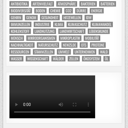
ANTIBIOTIKA
ARTENVIELFALT
ATMOSPHÄRE
BAKTERIEN
BATTERIEN
BIODIVERSITÄT
BODEN
CHEMIE
CO2
DÜRRE
ENERGIE
GEHIRN
GENOM
GESUNDHEIT
HITZEWELLEN
IDW
IMMUNZELLEN
INDUSTRIE
KLIMA
KLIMASCHUTZ
KLIMAWANDEL
KOHLENSTOFF
LANDNUTZUNG
LANDWIRTSCHAFT
LEBENSKUNDE
MENSCH
MIKROORGANISMEN
MIKROPLASTIK
MOBILITÄT
NACHHALTIGKEIT
NATURSCHUTZ
NEWZS.DE
OTS
PROTEINE
RESSOURCEN
STAMMZELLEN
UMWELT
UNTERNEHMEN
WALD
WASSER
WISSENSCHAFT
WÄLDER
ZELLEN
ÖKOSYSTEM
ÖL