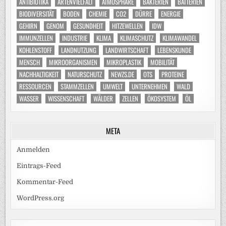
ANTIBIOTIKA
ARTENVIELFALT
ATMOSPHÄRE
BAKTERIEN
BATTERIEN
BIODIVERSITÄT
BODEN
CHEMIE
CO2
DÜRRE
ENERGIE
GEHIRN
GENOM
GESUNDHEIT
HITZEWELLEN
IDW
IMMUNZELLEN
INDUSTRIE
KLIMA
KLIMASCHUTZ
KLIMAWANDEL
KOHLENSTOFF
LANDNUTZUNG
LANDWIRTSCHAFT
LEBENSKUNDE
MENSCH
MIKROORGANISMEN
MIKROPLASTIK
MOBILITÄT
NACHHALTIGKEIT
NATURSCHUTZ
NEWZS.DE
OTS
PROTEINE
RESSOURCEN
STAMMZELLEN
UMWELT
UNTERNEHMEN
WALD
WASSER
WISSENSCHAFT
WÄLDER
ZELLEN
ÖKOSYSTEM
ÖL
META
Anmelden
Eintrags-Feed
Kommentar-Feed
WordPress.org