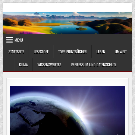
Skip
UmweltKlima.com
Umwelt, Klima und Lebenswissenschaft
to
content
MENU
STARTSEITE
LESESTOFF
TOPP PRINTBÜCHER
LEBEN
UMWELT
KLIMA
WISSENSWERTES
IMPRESSUM UND DATENSCHUTZ