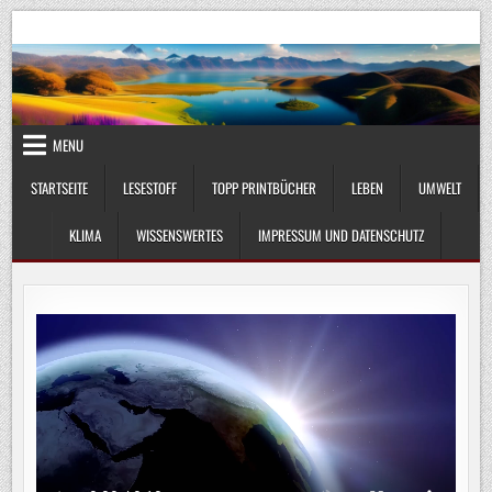
Skip
UmweltKlima.com
Umwelt, Klima und Lebenswissenschaft
to
content
MENU
STARTSEITE
LESESTOFF
TOPP PRINTBÜCHER
LEBEN
UMWELT
KLIMA
WISSENSWERTES
IMPRESSUM UND DATENSCHUTZ