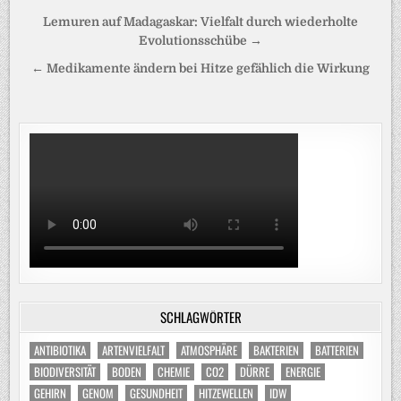
Beitragsnavigation
Lemuren auf Madagaskar: Vielfalt durch wiederholte
Evolutionsschübe →
← Medikamente ändern bei Hitze gefählich die Wirkung
SCHLAGWÖRTER
ANTIBIOTIKA
ARTENVIELFALT
ATMOSPHÄRE
BAKTERIEN
BATTERIEN
BIODIVERSITÄT
BODEN
CHEMIE
CO2
DÜRRE
ENERGIE
GEHIRN
GENOM
GESUNDHEIT
HITZEWELLEN
IDW