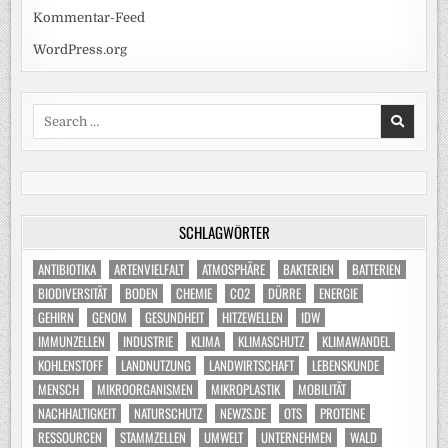
Kommentar-Feed
WordPress.org
Search
for:
SCHLAGWÖRTER
ANTIBIOTIKA
ARTENVIELFALT
ATMOSPHÄRE
BAKTERIEN
BATTERIEN
BIODIVERSITÄT
BODEN
CHEMIE
CO2
DÜRRE
ENERGIE
GEHIRN
GENOM
GESUNDHEIT
HITZEWELLEN
IDW
IMMUNZELLEN
INDUSTRIE
KLIMA
KLIMASCHUTZ
KLIMAWANDEL
KOHLENSTOFF
LANDNUTZUNG
LANDWIRTSCHAFT
LEBENSKUNDE
MENSCH
MIKROORGANISMEN
MIKROPLASTIK
MOBILITÄT
NACHHALTIGKEIT
NATURSCHUTZ
NEWZS.DE
OTS
PROTEINE
RESSOURCEN
STAMMZELLEN
UMWELT
UNTERNEHMEN
WALD