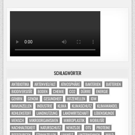
SCHLAGWÖRTER
ANTIBIOTIKA
ARTENVIELFALT
ATMOSPHÄRE
BAKTERIEN
BATTERIEN
BIODIVERSITÄT
BODEN
CHEMIE
CO2
DÜRRE
ENERGIE
GEHIRN
GENOM
GESUNDHEIT
HITZEWELLEN
IDW
IMMUNZELLEN
INDUSTRIE
KLIMA
KLIMASCHUTZ
KLIMAWANDEL
KOHLENSTOFF
LANDNUTZUNG
LANDWIRTSCHAFT
LEBENSKUNDE
MENSCH
MIKROORGANISMEN
MIKROPLASTIK
MOBILITÄT
NACHHALTIGKEIT
NATURSCHUTZ
NEWZS.DE
OTS
PROTEINE
RESSOURCEN
STAMMZELLEN
UMWELT
UNTERNEHMEN
WALD