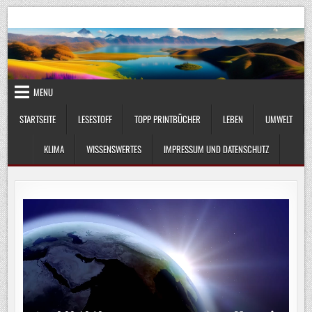
Skip
UmweltKlima.com
Umwelt, Klima und Lebenswissenschaft
to
content
MENU
STARTSEITE
LESESTOFF
TOPP PRINTBÜCHER
LEBEN
UMWELT
KLIMA
WISSENSWERTES
IMPRESSUM UND DATENSCHUTZ