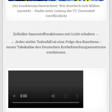
Der Insektentaschenrechner: Wie drastisch sich Mähen
auswirkt – Studie unter Leitung der TU Darmstadt
veröffentlicht
Beitragsnavigation
Zelluläre Sauerstoffreaktionen mit Licht schalten →
← Jeder siebte Todesfall ist eine Folge des Rauchens –
neuer Tabakatlas des Deutschen Krebsforschungszentrums
erschienen