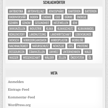
SCHLAGWÖRTER
ANTIBIOTIKA
ARTENVIELFALT
ATMOSPHÄRE
BAKTERIEN
BATTERIEN
BIODIVERSITÄT
BODEN
CHEMIE
CO2
DÜRRE
ENERGIE
GEHIRN
GENOM
GESUNDHEIT
HITZEWELLEN
IDW
IMMUNZELLEN
INDUSTRIE
KLIMA
KLIMASCHUTZ
KLIMAWANDEL
KOHLENSTOFF
LANDNUTZUNG
LANDWIRTSCHAFT
LEBENSKUNDE
MENSCH
MIKROORGANISMEN
MIKROPLASTIK
MOBILITÄT
NACHHALTIGKEIT
NATURSCHUTZ
NEWZS.DE
OTS
PROTEINE
RESSOURCEN
STAMMZELLEN
UMWELT
UNTERNEHMEN
WALD
WASSER
WISSENSCHAFT
WÄLDER
ZELLEN
ÖKOSYSTEM
ÖL
META
Anmelden
Eintrags-Feed
Kommentar-Feed
WordPress.org