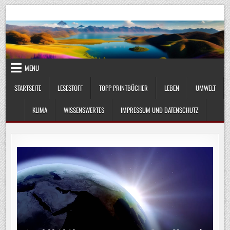
Skip
UmweltKlima.com
Umwelt, Klima und Lebenswissenschaft
to
content
MENU
STARTSEITE
LESESTOFF
TOPP PRINTBÜCHER
LEBEN
UMWELT
KLIMA
WISSENSWERTES
IMPRESSUM UND DATENSCHUTZ