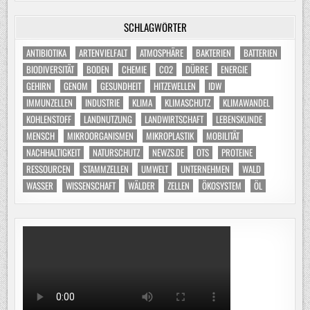
SCHLAGWÖRTER
ANTIBIOTIKA
ARTENVIELFALT
ATMOSPHÄRE
BAKTERIEN
BATTERIEN
BIODIVERSITÄT
BODEN
CHEMIE
CO2
DÜRRE
ENERGIE
GEHIRN
GENOM
GESUNDHEIT
HITZEWELLEN
IDW
IMMUNZELLEN
INDUSTRIE
KLIMA
KLIMASCHUTZ
KLIMAWANDEL
KOHLENSTOFF
LANDNUTZUNG
LANDWIRTSCHAFT
LEBENSKUNDE
MENSCH
MIKROORGANISMEN
MIKROPLASTIK
MOBILITÄT
NACHHALTIGKEIT
NATURSCHUTZ
NEWZS.DE
OTS
PROTEINE
RESSOURCEN
STAMMZELLEN
UMWELT
UNTERNEHMEN
WALD
WASSER
WISSENSCHAFT
WÄLDER
ZELLEN
ÖKOSYSTEM
ÖL