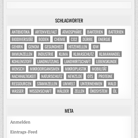
SCHLAGWÖRTER
ANTIBIOTIKA
ARTENVIELFALT
ATMOSPHÄRE
BAKTERIEN
BATTERIEN
BIODIVERSITÄT
BODEN
CHEMIE
CO2
DÜRRE
ENERGIE
GEHIRN
GENOM
GESUNDHEIT
HITZEWELLEN
IDW
IMMUNZELLEN
INDUSTRIE
KLIMA
KLIMASCHUTZ
KLIMAWANDEL
KOHLENSTOFF
LANDNUTZUNG
LANDWIRTSCHAFT
LEBENSKUNDE
MENSCH
MIKROORGANISMEN
MIKROPLASTIK
MOBILITÄT
NACHHALTIGKEIT
NATURSCHUTZ
NEWZS.DE
OTS
PROTEINE
RESSOURCEN
STAMMZELLEN
UMWELT
UNTERNEHMEN
WALD
WASSER
WISSENSCHAFT
WÄLDER
ZELLEN
ÖKOSYSTEM
ÖL
META
Anmelden
Eintrags-Feed