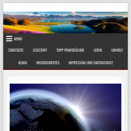
Skip
UmweltKlima.com
Umwelt, Klima und Lebenswissenschaft
to
content
MENU
STARTSEITE
LESESTOFF
TOPP PRINTBÜCHER
LEBEN
UMWELT
KLIMA
WISSENSWERTES
IMPRESSUM UND DATENSCHUTZ