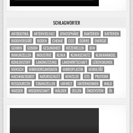
SCHLAGWÖRTER
ANTIBIOTIKA
ARTENVIELFALT
ATMOSPHÄRE
BAKTERIEN
BATTERIEN
BIODIVERSITÄT
BODEN
CHEMIE
CO2
DÜRRE
ENERGIE
GEHIRN
GENOM
GESUNDHEIT
HITZEWELLEN
IDW
IMMUNZELLEN
INDUSTRIE
KLIMA
KLIMASCHUTZ
KLIMAWANDEL
KOHLENSTOFF
LANDNUTZUNG
LANDWIRTSCHAFT
LEBENSKUNDE
MENSCH
MIKROORGANISMEN
MIKROPLASTIK
MOBILITÄT
NACHHALTIGKEIT
NATURSCHUTZ
NEWZS.DE
OTS
PROTEINE
RESSOURCEN
STAMMZELLEN
UMWELT
UNTERNEHMEN
WALD
WASSER
WISSENSCHAFT
WÄLDER
ZELLEN
ÖKOSYSTEM
ÖL