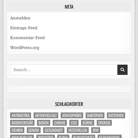
META
Anmelden
Eintrags-Feed
Kommentar-Feed
WordPress.org
Search
for:
SCHLAGWÖRTER
ANTIBIOTIKA
ARTENVIELFALT
ATMOSPHÄRE
BAKTERIEN
BATTERIEN
BIODIVERSITÄT
BODEN
CHEMIE
CO2
DÜRRE
ENERGIE
GEHIRN
GENOM
GESUNDHEIT
HITZEWELLEN
IDW
IMMUNZELLEN
INDUSTRIE
KLIMA
KLIMASCHUTZ
KLIMAWANDEL