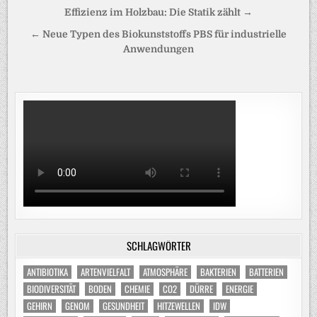
Beitragsnavigation
Effizienz im Holzbau: Die Statik zählt →
← Neue Typen des Biokunststoffs PBS für industrielle
Anwendungen
SCHLAGWÖRTER
ANTIBIOTIKA
ARTENVIELFALT
ATMOSPHÄRE
BAKTERIEN
BATTERIEN
BIODIVERSITÄT
BODEN
CHEMIE
CO2
DÜRRE
ENERGIE
GEHIRN
GENOM
GESUNDHEIT
HITZEWELLEN
IDW