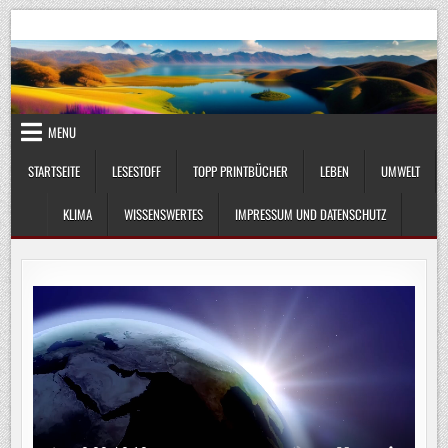
Skip
UmweltKlima.com
Umwelt, Klima und Lebenswissenschaft
to
content
MENU
STARTSEITE
LESESTOFF
TOPP PRINTBÜCHER
LEBEN
UMWELT
KLIMA
WISSENSWERTES
IMPRESSUM UND DATENSCHUTZ