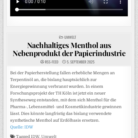
POSTED
UMWELT
IN
Nachhaltiges Menthol aus
Nebenprodukt der Papierindustrie
RSS-FEED
5. SEPTEMBER 2025
Bei der Papierherstellung fallen erhebliche Mengen an
Terpentinöl an, die bislang hauptsächlich zur
Energiegewinnung verbrannt wurden. In einem
Forschungsprojekt der TH Köln ist jetzt ein neuer
Syntheseweg entstanden, mit dem sich Menthol für die
Pharma-, Lebensmittel- und Kosmetikindustrie gewinnen
lässt. Dies könnte langfristig das bislang verwendete
synthetische Menthol auf Erdölbasis ersetzen.
Quelle: IDW
Tagged
IDW
,
Umwelt