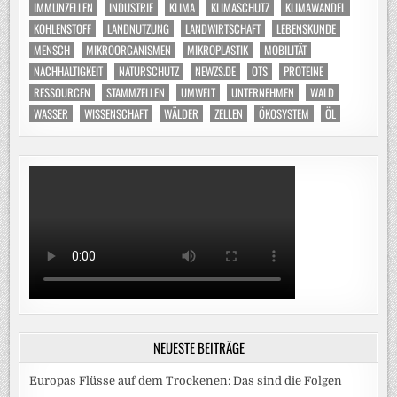
IMMUNZELLEN
INDUSTRIE
KLIMA
KLIMASCHUTZ
KLIMAWANDEL
KOHLENSTOFF
LANDNUTZUNG
LANDWIRTSCHAFT
LEBENSKUNDE
MENSCH
MIKROORGANISMEN
MIKROPLASTIK
MOBILITÄT
NACHHALTIGKEIT
NATURSCHUTZ
NEWZS.DE
OTS
PROTEINE
RESSOURCEN
STAMMZELLEN
UMWELT
UNTERNEHMEN
WALD
WASSER
WISSENSCHAFT
WÄLDER
ZELLEN
ÖKOSYSTEM
ÖL
NEUESTE BEITRÄGE
Europas Flüsse auf dem Trockenen: Das sind die Folgen