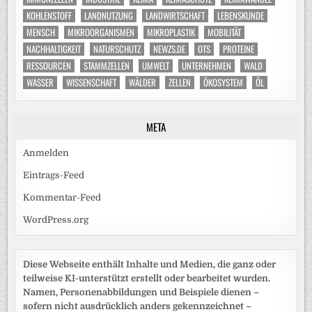
KOHLENSTOFF
LANDNUTZUNG
LANDWIRTSCHAFT
LEBENSKUNDE
MENSCH
MIKROORGANISMEN
MIKROPLASTIK
MOBILITÄT
NACHHALTIGKEIT
NATURSCHUTZ
NEWZS.DE
OTS
PROTEINE
RESSOURCEN
STAMMZELLEN
UMWELT
UNTERNEHMEN
WALD
WASSER
WISSENSCHAFT
WÄLDER
ZELLEN
ÖKOSYSTEM
ÖL
META
Anmelden
Eintrags-Feed
Kommentar-Feed
WordPress.org
Diese Webseite enthält Inhalte und Medien, die ganz oder
teilweise KI-unterstützt erstellt oder bearbeitet wurden.
Namen, Personenabbildungen und Beispiele dienen –
sofern nicht ausdrücklich anders gekennzeichnet –