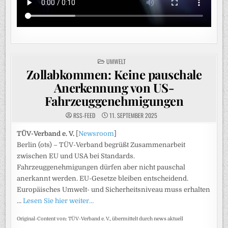
POSTED
UMWELT
IN
Zollabkommen: Keine pauschale
Anerkennung von US-
Fahrzeuggenehmigungen
RSS-FEED
11. SEPTEMBER 2025
TÜV-Verband e. V.
[
Newsroom
]
Berlin (ots) – TÜV-Verband begrüßt Zusammenarbeit
zwischen EU und USA bei Standards.
Fahrzeuggenehmigungen dürfen aber nicht pauschal
anerkannt werden. EU-Gesetze bleiben entscheidend.
Europäisches Umwelt- und Sicherheitsniveau muss erhalten
…
Lesen Sie hier weiter…
Original-Content von: TÜV-Verband e. V., übermittelt durch news aktuell