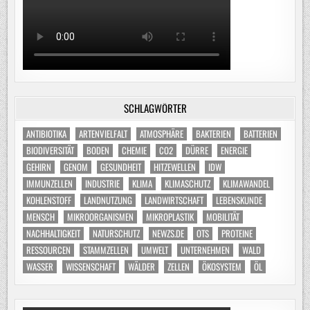
SCHLAGWÖRTER
ANTIBIOTIKA
ARTENVIELFALT
ATMOSPHÄRE
BAKTERIEN
BATTERIEN
BIODIVERSITÄT
BODEN
CHEMIE
CO2
DÜRRE
ENERGIE
GEHIRN
GENOM
GESUNDHEIT
HITZEWELLEN
IDW
IMMUNZELLEN
INDUSTRIE
KLIMA
KLIMASCHUTZ
KLIMAWANDEL
KOHLENSTOFF
LANDNUTZUNG
LANDWIRTSCHAFT
LEBENSKUNDE
MENSCH
MIKROORGANISMEN
MIKROPLASTIK
MOBILITÄT
NACHHALTIGKEIT
NATURSCHUTZ
NEWZS.DE
OTS
PROTEINE
RESSOURCEN
STAMMZELLEN
UMWELT
UNTERNEHMEN
WALD
WASSER
WISSENSCHAFT
WÄLDER
ZELLEN
ÖKOSYSTEM
ÖL