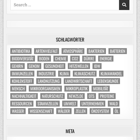
Search
for:
SCHLAGWÖRTER
ANTIBIOTIKA
ARTENVIELFALT
ATMOSPHÄRE
BAKTERIEN
BATTERIEN
BIODIVERSITÄT
BODEN
CHEMIE
CO2
DÜRRE
ENERGIE
GEHIRN
GENOM
GESUNDHEIT
HITZEWELLEN
IDW
IMMUNZELLEN
INDUSTRIE
KLIMA
KLIMASCHUTZ
KLIMAWANDEL
KOHLENSTOFF
LANDNUTZUNG
LANDWIRTSCHAFT
LEBENSKUNDE
MENSCH
MIKROORGANISMEN
MIKROPLASTIK
MOBILITÄT
NACHHALTIGKEIT
NATURSCHUTZ
NEWZS.DE
OTS
PROTEINE
RESSOURCEN
STAMMZELLEN
UMWELT
UNTERNEHMEN
WALD
WASSER
WISSENSCHAFT
WÄLDER
ZELLEN
ÖKOSYSTEM
ÖL
META