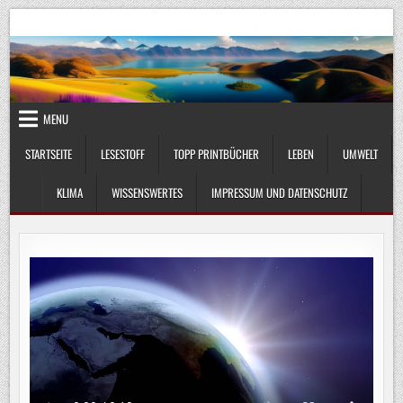
Skip
UmweltKlima.com
Umwelt, Klima und Lebenswissenschaft
to
content
MENU
STARTSEITE
LESESTOFF
TOPP PRINTBÜCHER
LEBEN
UMWELT
KLIMA
WISSENSWERTES
IMPRESSUM UND DATENSCHUTZ