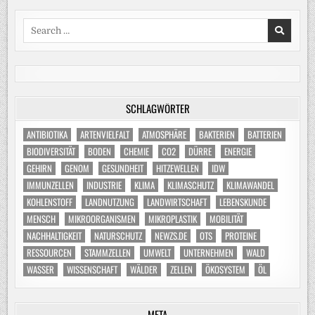
Search
for:
SCHLAGWÖRTER
ANTIBIOTIKA
ARTENVIELFALT
ATMOSPHÄRE
BAKTERIEN
BATTERIEN
BIODIVERSITÄT
BODEN
CHEMIE
CO2
DÜRRE
ENERGIE
GEHIRN
GENOM
GESUNDHEIT
HITZEWELLEN
IDW
IMMUNZELLEN
INDUSTRIE
KLIMA
KLIMASCHUTZ
KLIMAWANDEL
KOHLENSTOFF
LANDNUTZUNG
LANDWIRTSCHAFT
LEBENSKUNDE
MENSCH
MIKROORGANISMEN
MIKROPLASTIK
MOBILITÄT
NACHHALTIGKEIT
NATURSCHUTZ
NEWZS.DE
OTS
PROTEINE
RESSOURCEN
STAMMZELLEN
UMWELT
UNTERNEHMEN
WALD
WASSER
WISSENSCHAFT
WÄLDER
ZELLEN
ÖKOSYSTEM
ÖL
META