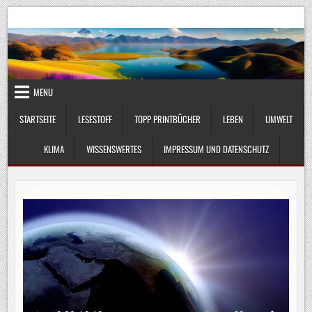
Skip
UmweltKlima.com
Umwelt, Klima und Lebenswissenschaft
to
content
MENU
STARTSEITE
LESESTOFF
TOPP PRINTBÜCHER
LEBEN
UMWELT
KLIMA
WISSENSWERTES
IMPRESSUM UND DATENSCHUTZ