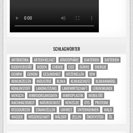
SCHLAGWÖRTER
ANTIBIOTIKA
ARTENVIELFALT
ATMOSPHÄRE
BAKTERIEN
BATTERIEN
BIODIVERSITÄT
BODEN
CHEMIE
CO2
DÜRRE
ENERGIE
GEHIRN
GENOM
GESUNDHEIT
HITZEWELLEN
IDW
IMMUNZELLEN
INDUSTRIE
KLIMA
KLIMASCHUTZ
KLIMAWANDEL
KOHLENSTOFF
LANDNUTZUNG
LANDWIRTSCHAFT
LEBENSKUNDE
MENSCH
MIKROORGANISMEN
MIKROPLASTIK
MOBILITÄT
NACHHALTIGKEIT
NATURSCHUTZ
NEWZS.DE
OTS
PROTEINE
RESSOURCEN
STAMMZELLEN
UMWELT
UNTERNEHMEN
WALD
WASSER
WISSENSCHAFT
WÄLDER
ZELLEN
ÖKOSYSTEM
ÖL