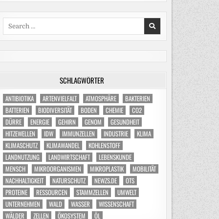
Search
for:
SCHLAGWÖRTER
ANTIBIOTIKA
ARTENVIELFALT
ATMOSPHÄRE
BAKTERIEN
BATTERIEN
BIODIVERSITÄT
BODEN
CHEMIE
CO2
DÜRRE
ENERGIE
GEHIRN
GENOM
GESUNDHEIT
HITZEWELLEN
IDW
IMMUNZELLEN
INDUSTRIE
KLIMA
KLIMASCHUTZ
KLIMAWANDEL
KOHLENSTOFF
LANDNUTZUNG
LANDWIRTSCHAFT
LEBENSKUNDE
MENSCH
MIKROORGANISMEN
MIKROPLASTIK
MOBILITÄT
NACHHALTIGKEIT
NATURSCHUTZ
NEWZS.DE
OTS
PROTEINE
RESSOURCEN
STAMMZELLEN
UMWELT
UNTERNEHMEN
WALD
WASSER
WISSENSCHAFT
WÄLDER
ZELLEN
ÖKOSYSTEM
ÖL