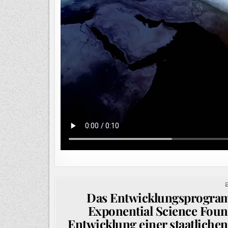
Das Entwicklungsprogram
Exponential Science Foun
Entwicklung einer staatlich