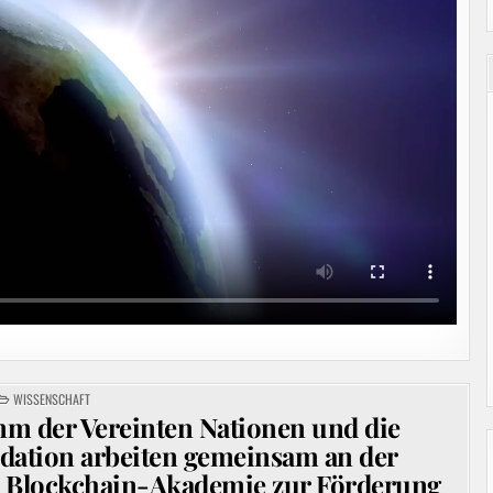
POSTED
WISSENSCHAFT
IN
m der Vereinten Nationen und die
dation arbeiten gemeinsam an der
en Blockchain-Akademie zur Förderung