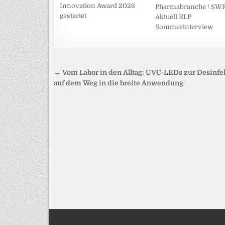
Innovation Award 2026
Pharmabranche / SW
gestartet
Aktuell RLP
Sommerinterview
Beitragsnavigation
← Vom Labor in den Alltag: UVC-LEDs zur Desinfe
auf dem Weg in die breite Anwendung