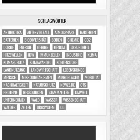
SCHLAGWÖRTER
ANTIBIOTIKA
ARTENVIELFALT
ATMOSPHÄRE
BAKTERIEN
BATTERIEN
BIODIVERSITÄT
BODEN
CHEMIE
CO2
DÜRRE
ENERGIE
GEHIRN
GENOM
GESUNDHEIT
HITZEWELLEN
IDW
IMMUNZELLEN
INDUSTRIE
KLIMA
KLIMASCHUTZ
KLIMAWANDEL
KOHLENSTOFF
LANDNUTZUNG
LANDWIRTSCHAFT
LEBENSKUNDE
MENSCH
MIKROORGANISMEN
MIKROPLASTIK
MOBILITÄT
NACHHALTIGKEIT
NATURSCHUTZ
NEWZS.DE
OTS
PROTEINE
RESSOURCEN
STAMMZELLEN
UMWELT
UNTERNEHMEN
WALD
WASSER
WISSENSCHAFT
WÄLDER
ZELLEN
ÖKOSYSTEM
ÖL