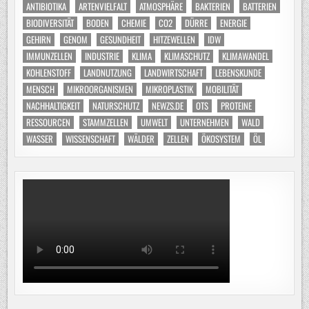
ANTIBIOTIKA
ARTENVIELFALT
ATMOSPHÄRE
BAKTERIEN
BATTERIEN
BIODIVERSITÄT
BODEN
CHEMIE
CO2
DÜRRE
ENERGIE
GEHIRN
GENOM
GESUNDHEIT
HITZEWELLEN
IDW
IMMUNZELLEN
INDUSTRIE
KLIMA
KLIMASCHUTZ
KLIMAWANDEL
KOHLENSTOFF
LANDNUTZUNG
LANDWIRTSCHAFT
LEBENSKUNDE
MENSCH
MIKROORGANISMEN
MIKROPLASTIK
MOBILITÄT
NACHHALTIGKEIT
NATURSCHUTZ
NEWZS.DE
OTS
PROTEINE
RESSOURCEN
STAMMZELLEN
UMWELT
UNTERNEHMEN
WALD
WASSER
WISSENSCHAFT
WÄLDER
ZELLEN
ÖKOSYSTEM
ÖL