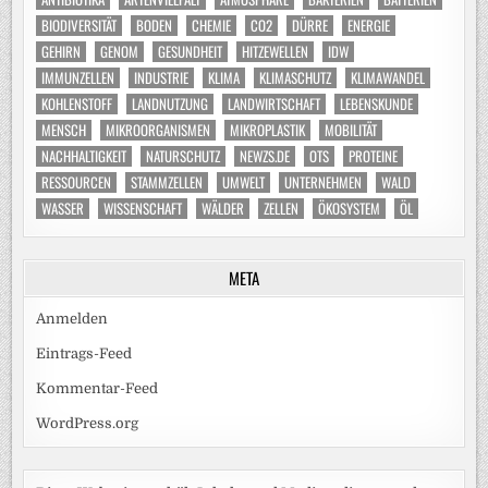
BIODIVERSITÄT
BODEN
CHEMIE
CO2
DÜRRE
ENERGIE
GEHIRN
GENOM
GESUNDHEIT
HITZEWELLEN
IDW
IMMUNZELLEN
INDUSTRIE
KLIMA
KLIMASCHUTZ
KLIMAWANDEL
KOHLENSTOFF
LANDNUTZUNG
LANDWIRTSCHAFT
LEBENSKUNDE
MENSCH
MIKROORGANISMEN
MIKROPLASTIK
MOBILITÄT
NACHHALTIGKEIT
NATURSCHUTZ
NEWZS.DE
OTS
PROTEINE
RESSOURCEN
STAMMZELLEN
UMWELT
UNTERNEHMEN
WALD
WASSER
WISSENSCHAFT
WÄLDER
ZELLEN
ÖKOSYSTEM
ÖL
META
Anmelden
Eintrags-Feed
Kommentar-Feed
WordPress.org