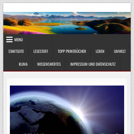
Skip
UmweltKlima.com
Umwelt, Klima und Lebenswissenschaft
to
content
MENU
STARTSEITE
LESESTOFF
TOPP PRINTBÜCHER
LEBEN
UMWELT
KLIMA
WISSENSWERTES
IMPRESSUM UND DATENSCHUTZ