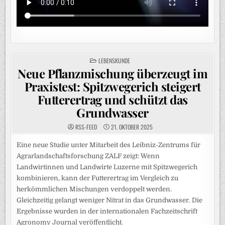
POSTED
LEBENSKUNDE
IN
Neue Pflanzmischung überzeugt im
Praxistest: Spitzwegerich steigert
Futterertrag und schützt das
Grundwasser
RSS-FEED
21. OKTOBER 2025
Eine neue Studie unter Mitarbeit des Leibniz-Zentrums für
Agrarlandschaftsforschung ZALF zeigt: Wenn
Landwirtinnen und Landwirte Luzerne mit Spitzwegerich
kombinieren, kann der Futterertrag im Vergleich zu
herkömmlichen Mischungen verdoppelt werden.
Gleichzeitig gelangt weniger Nitrat in das Grundwasser. Die
Ergebnisse wurden in der internationalen Fachzeitschrift
Agronomy Journal veröffentlicht.