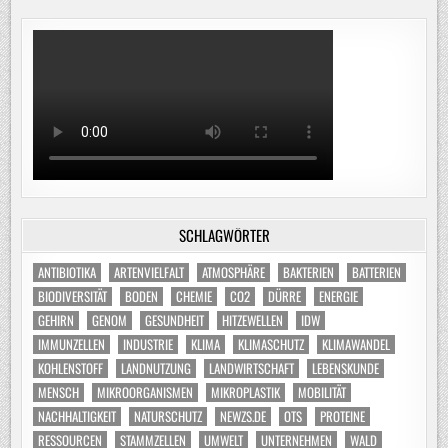
SCHLAGWÖRTER
ANTIBIOTIKA
ARTENVIELFALT
ATMOSPHÄRE
BAKTERIEN
BATTERIEN
BIODIVERSITÄT
BODEN
CHEMIE
CO2
DÜRRE
ENERGIE
GEHIRN
GENOM
GESUNDHEIT
HITZEWELLEN
IDW
IMMUNZELLEN
INDUSTRIE
KLIMA
KLIMASCHUTZ
KLIMAWANDEL
KOHLENSTOFF
LANDNUTZUNG
LANDWIRTSCHAFT
LEBENSKUNDE
MENSCH
MIKROORGANISMEN
MIKROPLASTIK
MOBILITÄT
NACHHALTIGKEIT
NATURSCHUTZ
NEWZS.DE
OTS
PROTEINE
RESSOURCEN
STAMMZELLEN
UMWELT
UNTERNEHMEN
WALD