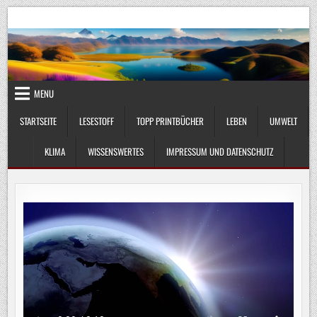
Skip
UmweltKlima.com
Umwelt, Klima und Lebenswissenschaft
to
content
MENU
STARTSEITE
LESESTOFF
TOPP PRINTBÜCHER
LEBEN
UMWELT
KLIMA
WISSENSWERTES
IMPRESSUM UND DATENSCHUTZ