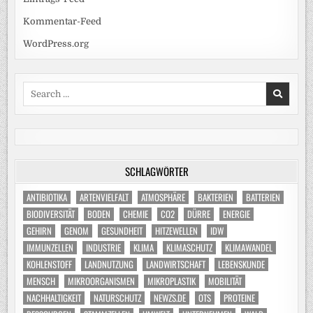
Kommentar-Feed
WordPress.org
Search
for:
SCHLAGWÖRTER
ANTIBIOTIKA
ARTENVIELFALT
ATMOSPHÄRE
BAKTERIEN
BATTERIEN
BIODIVERSITÄT
BODEN
CHEMIE
CO2
DÜRRE
ENERGIE
GEHIRN
GENOM
GESUNDHEIT
HITZEWELLEN
IDW
IMMUNZELLEN
INDUSTRIE
KLIMA
KLIMASCHUTZ
KLIMAWANDEL
KOHLENSTOFF
LANDNUTZUNG
LANDWIRTSCHAFT
LEBENSKUNDE
MENSCH
MIKROORGANISMEN
MIKROPLASTIK
MOBILITÄT
NACHHALTIGKEIT
NATURSCHUTZ
NEWZS.DE
OTS
PROTEINE