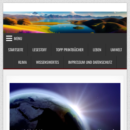
Skip
UmweltKlima.com
Umwelt, Klima und Lebenswissenschaft
to
content
MENU
STARTSEITE
LESESTOFF
TOPP PRINTBÜCHER
LEBEN
UMWELT
KLIMA
WISSENSWERTES
IMPRESSUM UND DATENSCHUTZ