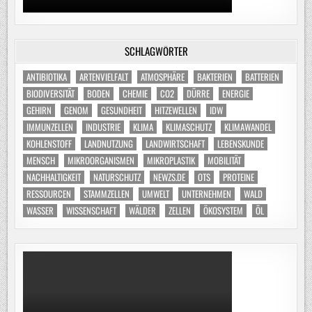
SCHLAGWÖRTER
ANTIBIOTIKA
ARTENVIELFALT
ATMOSPHÄRE
BAKTERIEN
BATTERIEN
BIODIVERSITÄT
BODEN
CHEMIE
CO2
DÜRRE
ENERGIE
GEHIRN
GENOM
GESUNDHEIT
HITZEWELLEN
IDW
IMMUNZELLEN
INDUSTRIE
KLIMA
KLIMASCHUTZ
KLIMAWANDEL
KOHLENSTOFF
LANDNUTZUNG
LANDWIRTSCHAFT
LEBENSKUNDE
MENSCH
MIKROORGANISMEN
MIKROPLASTIK
MOBILITÄT
NACHHALTIGKEIT
NATURSCHUTZ
NEWZS.DE
OTS
PROTEINE
RESSOURCEN
STAMMZELLEN
UMWELT
UNTERNEHMEN
WALD
WASSER
WISSENSCHAFT
WÄLDER
ZELLEN
ÖKOSYSTEM
ÖL