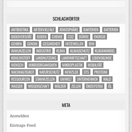
SCHLAGWÖRTER
ANTIBIOTIKA
ARTENVIELFALT
ATMOSPHÄRE
BAKTERIEN
BATTERIEN
BIODIVERSITÄT
BODEN
CHEMIE
CO2
DÜRRE
ENERGIE
GEHIRN
GENOM
GESUNDHEIT
HITZEWELLEN
IDW
IMMUNZELLEN
INDUSTRIE
KLIMA
KLIMASCHUTZ
KLIMAWANDEL
KOHLENSTOFF
LANDNUTZUNG
LANDWIRTSCHAFT
LEBENSKUNDE
MENSCH
MIKROORGANISMEN
MIKROPLASTIK
MOBILITÄT
NACHHALTIGKEIT
NATURSCHUTZ
NEWZS.DE
OTS
PROTEINE
RESSOURCEN
STAMMZELLEN
UMWELT
UNTERNEHMEN
WALD
WASSER
WISSENSCHAFT
WÄLDER
ZELLEN
ÖKOSYSTEM
ÖL
META
Anmelden
Eintrags-Feed