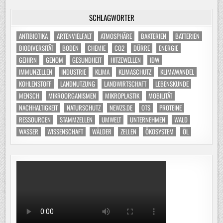
SCHLAGWÖRTER
ANTIBIOTIKA
ARTENVIELFALT
ATMOSPHÄRE
BAKTERIEN
BATTERIEN
BIODIVERSITÄT
BODEN
CHEMIE
CO2
DÜRRE
ENERGIE
GEHIRN
GENOM
GESUNDHEIT
HITZEWELLEN
IDW
IMMUNZELLEN
INDUSTRIE
KLIMA
KLIMASCHUTZ
KLIMAWANDEL
KOHLENSTOFF
LANDNUTZUNG
LANDWIRTSCHAFT
LEBENSKUNDE
MENSCH
MIKROORGANISMEN
MIKROPLASTIK
MOBILITÄT
NACHHALTIGKEIT
NATURSCHUTZ
NEWZS.DE
OTS
PROTEINE
RESSOURCEN
STAMMZELLEN
UMWELT
UNTERNEHMEN
WALD
WASSER
WISSENSCHAFT
WÄLDER
ZELLEN
ÖKOSYSTEM
ÖL