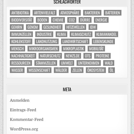
SCHLAGWÖRTER
ANTIBIOTIKA
ARTENVIELFALT
ATMOSPHÄRE
BAKTERIEN
BATTERIEN
BIODIVERSITÄT
BODEN
CHEMIE
CO2
DÜRRE
ENERGIE
GEHIRN
GENOM
GESUNDHEIT
HITZEWELLEN
IDW
IMMUNZELLEN
INDUSTRIE
KLIMA
KLIMASCHUTZ
KLIMAWANDEL
KOHLENSTOFF
LANDNUTZUNG
LANDWIRTSCHAFT
LEBENSKUNDE
MENSCH
MIKROORGANISMEN
MIKROPLASTIK
MOBILITÄT
NACHHALTIGKEIT
NATURSCHUTZ
NEWZS.DE
OTS
PROTEINE
RESSOURCEN
STAMMZELLEN
UMWELT
UNTERNEHMEN
WALD
WASSER
WISSENSCHAFT
WÄLDER
ZELLEN
ÖKOSYSTEM
ÖL
META
Anmelden
Eintrags-Feed
Kommentar-Feed
WordPress.org