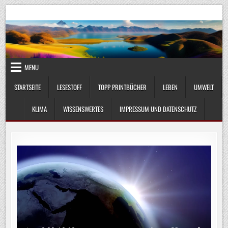
Skip
UmweltKlima.com
Umwelt, Klima und Lebenswissenschaft
to
content
MENU
STARTSEITE
LESESTOFF
TOPP PRINTBÜCHER
LEBEN
UMWELT
KLIMA
WISSENSWERTES
IMPRESSUM UND DATENSCHUTZ