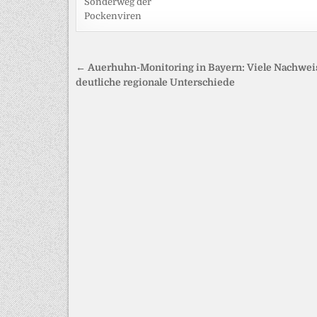
Sonderweg der
Pockenviren
Beitragsnavigation
← Auerhuhn-Monitoring in Bayern: Viele Nachwei
deutliche regionale Unterschiede