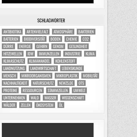
SCHLAGWÖRTER
ANTIBIOTIKA
ARTENVIELFALT
ATMOSPHÄRE
BAKTERIEN
BATTERIEN
BIODIVERSITÄT
BODEN
CHEMIE
CO2
DÜRRE
ENERGIE
GEHIRN
GENOM
GESUNDHEIT
HITZEWELLEN
IDW
IMMUNZELLEN
INDUSTRIE
KLIMA
KLIMASCHUTZ
KLIMAWANDEL
KOHLENSTOFF
LANDNUTZUNG
LANDWIRTSCHAFT
LEBENSKUNDE
MENSCH
MIKROORGANISMEN
MIKROPLASTIK
MOBILITÄT
NACHHALTIGKEIT
NATURSCHUTZ
NEWZS.DE
OTS
PROTEINE
RESSOURCEN
STAMMZELLEN
UMWELT
UNTERNEHMEN
WALD
WASSER
WISSENSCHAFT
WÄLDER
ZELLEN
ÖKOSYSTEM
ÖL