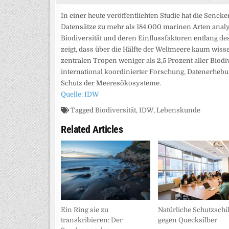
In einer heute veröffentlichten Studie hat die Senc
Datensätze zu mehr als 184.000 marinen Arten analys
Biodiversität und deren Einflussfaktoren entlang des
zeigt, dass über die Hälfte der Weltmeere kaum wiss
zentralen Tropen weniger als 2,5 Prozent aller Biod
international koordinierter Forschung, Datenerheb
Schutz der Meeresökosysteme.
Quelle: IDW
Tagged
Biodiversität
,
IDW
,
Lebenskunde
Related Articles
Ein Ring sie zu
Natürliche Schutzschi
transkribieren: Der
gegen Quecksilber