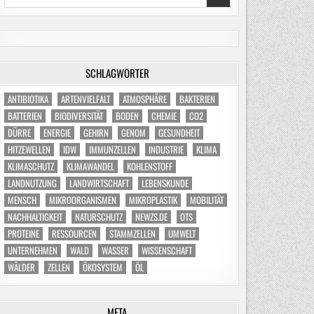
for:
SCHLAGWÖRTER
ANTIBIOTIKA
ARTENVIELFALT
ATMOSPHÄRE
BAKTERIEN
BATTERIEN
BIODIVERSITÄT
BODEN
CHEMIE
CO2
DÜRRE
ENERGIE
GEHIRN
GENOM
GESUNDHEIT
HITZEWELLEN
IDW
IMMUNZELLEN
INDUSTRIE
KLIMA
KLIMASCHUTZ
KLIMAWANDEL
KOHLENSTOFF
LANDNUTZUNG
LANDWIRTSCHAFT
LEBENSKUNDE
MENSCH
MIKROORGANISMEN
MIKROPLASTIK
MOBILITÄT
NACHHALTIGKEIT
NATURSCHUTZ
NEWZS.DE
OTS
PROTEINE
RESSOURCEN
STAMMZELLEN
UMWELT
UNTERNEHMEN
WALD
WASSER
WISSENSCHAFT
WÄLDER
ZELLEN
ÖKOSYSTEM
ÖL
META