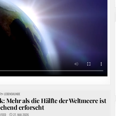
POSTED
LEBENSKUNDE
IN
: Mehr als die Hälfte der Weltmeere ist
chend erforscht
-FEED
27. MAI 2026