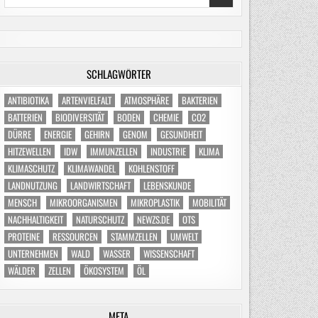
for:
SCHLAGWÖRTER
ANTIBIOTIKA
ARTENVIELFALT
ATMOSPHÄRE
BAKTERIEN
BATTERIEN
BIODIVERSITÄT
BODEN
CHEMIE
CO2
DÜRRE
ENERGIE
GEHIRN
GENOM
GESUNDHEIT
HITZEWELLEN
IDW
IMMUNZELLEN
INDUSTRIE
KLIMA
KLIMASCHUTZ
KLIMAWANDEL
KOHLENSTOFF
LANDNUTZUNG
LANDWIRTSCHAFT
LEBENSKUNDE
MENSCH
MIKROORGANISMEN
MIKROPLASTIK
MOBILITÄT
NACHHALTIGKEIT
NATURSCHUTZ
NEWZS.DE
OTS
PROTEINE
RESSOURCEN
STAMMZELLEN
UMWELT
UNTERNEHMEN
WALD
WASSER
WISSENSCHAFT
WÄLDER
ZELLEN
ÖKOSYSTEM
ÖL
META