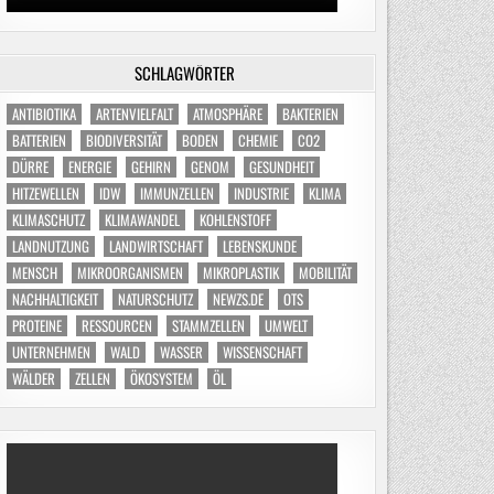
SCHLAGWÖRTER
ANTIBIOTIKA
ARTENVIELFALT
ATMOSPHÄRE
BAKTERIEN
BATTERIEN
BIODIVERSITÄT
BODEN
CHEMIE
CO2
DÜRRE
ENERGIE
GEHIRN
GENOM
GESUNDHEIT
HITZEWELLEN
IDW
IMMUNZELLEN
INDUSTRIE
KLIMA
KLIMASCHUTZ
KLIMAWANDEL
KOHLENSTOFF
LANDNUTZUNG
LANDWIRTSCHAFT
LEBENSKUNDE
MENSCH
MIKROORGANISMEN
MIKROPLASTIK
MOBILITÄT
NACHHALTIGKEIT
NATURSCHUTZ
NEWZS.DE
OTS
PROTEINE
RESSOURCEN
STAMMZELLEN
UMWELT
UNTERNEHMEN
WALD
WASSER
WISSENSCHAFT
WÄLDER
ZELLEN
ÖKOSYSTEM
ÖL