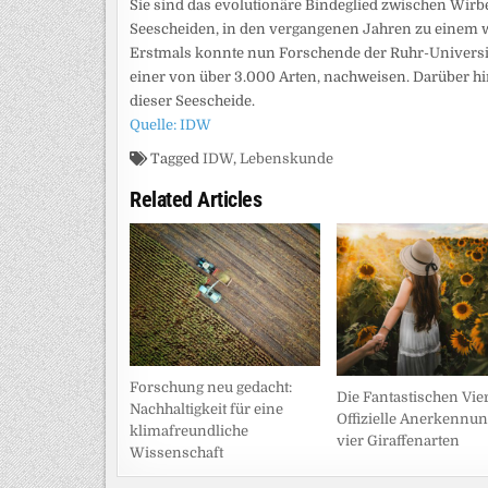
Sie sind das evolutionäre Bindeglied zwischen Wirbe
Seescheiden, in den vergangenen Jahren zu einem w
Erstmals konnte nun Forschende der Ruhr-Universit
einer von über 3.000 Arten, nachweisen. Darüber hin
dieser Seescheide.
Quelle: IDW
Tagged
IDW
,
Lebenskunde
Related Articles
Forschung neu gedacht:
Die Fantastischen Vier
Nachhaltigkeit für eine
Offizielle Anerkennu
klimafreundliche
vier Giraffenarten
Wissenschaft