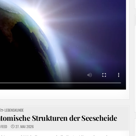
POSTED
LEBENSKUNDE
IN
natomische Strukturen der Seescheide
-FEED
27. MAI 2026