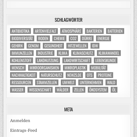
SCHLAGWÖRTER
ANTIBIOTIKA
ARTENVIELFALT
ATMOSPHÄRE
BAKTERIEN
BATTERIEN
BIODIVERSITÄT
BODEN
CHEMIE
CO2
DÜRRE
ENERGIE
GEHIRN
GENOM
GESUNDHEIT
HITZEWELLEN
IDW
IMMUNZELLEN
INDUSTRIE
KLIMA
KLIMASCHUTZ
KLIMAWANDEL
KOHLENSTOFF
LANDNUTZUNG
LANDWIRTSCHAFT
LEBENSKUNDE
MENSCH
MIKROORGANISMEN
MIKROPLASTIK
MOBILITÄT
NACHHALTIGKEIT
NATURSCHUTZ
NEWZS.DE
OTS
PROTEINE
RESSOURCEN
STAMMZELLEN
UMWELT
UNTERNEHMEN
WALD
WASSER
WISSENSCHAFT
WÄLDER
ZELLEN
ÖKOSYSTEM
ÖL
META
Anmelden
Eintrags-Feed