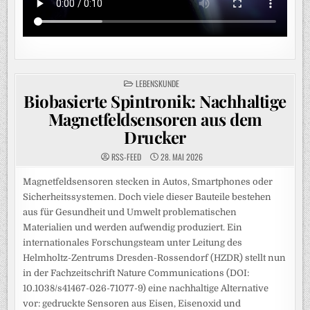
POSTED
LEBENSKUNDE
IN
Biobasierte Spintronik: Nachhaltige
Magnetfeldsensoren aus dem
Drucker
RSS-FEED
28. MAI 2026
Magnetfeldsensoren stecken in Autos, Smartphones oder
Sicherheitssystemen. Doch viele dieser Bauteile bestehen
aus für Gesundheit und Umwelt problematischen
Materialien und werden aufwendig produziert. Ein
internationales Forschungsteam unter Leitung des
Helmholtz-Zentrums Dresden-Rossendorf (HZDR) stellt nun
in der Fachzeitschrift Nature Communications (DOI:
10.1038/s41467-026-71077-9) eine nachhaltige Alternative
vor: gedruckte Sensoren aus Eisen, Eisenoxid und