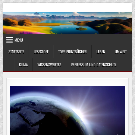
Skip
UmweltKlima.com
Umwelt, Klima und Lebenswissenschaft
to
content
MENU
STARTSEITE
LESESTOFF
TOPP PRINTBÜCHER
LEBEN
UMWELT
KLIMA
WISSENSWERTES
IMPRESSUM UND DATENSCHUTZ