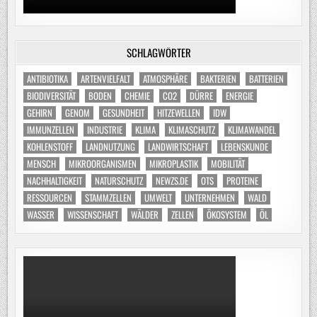
SCHLAGWÖRTER
ANTIBIOTIKA
ARTENVIELFALT
ATMOSPHÄRE
BAKTERIEN
BATTERIEN
BIODIVERSITÄT
BODEN
CHEMIE
CO2
DÜRRE
ENERGIE
GEHIRN
GENOM
GESUNDHEIT
HITZEWELLEN
IDW
IMMUNZELLEN
INDUSTRIE
KLIMA
KLIMASCHUTZ
KLIMAWANDEL
KOHLENSTOFF
LANDNUTZUNG
LANDWIRTSCHAFT
LEBENSKUNDE
MENSCH
MIKROORGANISMEN
MIKROPLASTIK
MOBILITÄT
NACHHALTIGKEIT
NATURSCHUTZ
NEWZS.DE
OTS
PROTEINE
RESSOURCEN
STAMMZELLEN
UMWELT
UNTERNEHMEN
WALD
WASSER
WISSENSCHAFT
WÄLDER
ZELLEN
ÖKOSYSTEM
ÖL