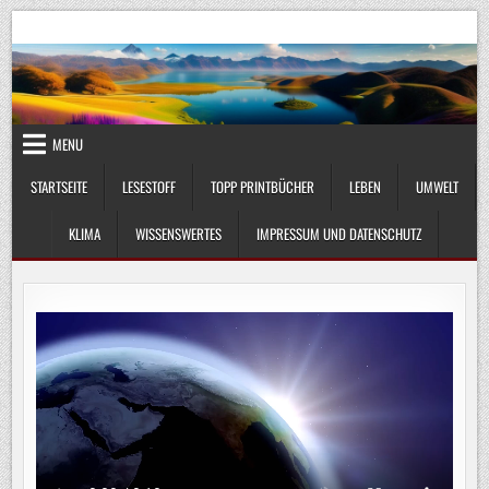
Skip
UmweltKlima.com
Umwelt, Klima und Lebenswissenschaft
to
content
MENU
STARTSEITE
LESESTOFF
TOPP PRINTBÜCHER
LEBEN
UMWELT
KLIMA
WISSENSWERTES
IMPRESSUM UND DATENSCHUTZ