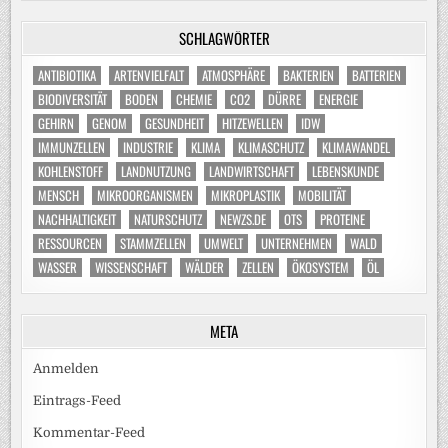
SCHLAGWÖRTER
ANTIBIOTIKA
ARTENVIELFALT
ATMOSPHÄRE
BAKTERIEN
BATTERIEN
BIODIVERSITÄT
BODEN
CHEMIE
CO2
DÜRRE
ENERGIE
GEHIRN
GENOM
GESUNDHEIT
HITZEWELLEN
IDW
IMMUNZELLEN
INDUSTRIE
KLIMA
KLIMASCHUTZ
KLIMAWANDEL
KOHLENSTOFF
LANDNUTZUNG
LANDWIRTSCHAFT
LEBENSKUNDE
MENSCH
MIKROORGANISMEN
MIKROPLASTIK
MOBILITÄT
NACHHALTIGKEIT
NATURSCHUTZ
NEWZS.DE
OTS
PROTEINE
RESSOURCEN
STAMMZELLEN
UMWELT
UNTERNEHMEN
WALD
WASSER
WISSENSCHAFT
WÄLDER
ZELLEN
ÖKOSYSTEM
ÖL
META
Anmelden
Eintrags-Feed
Kommentar-Feed