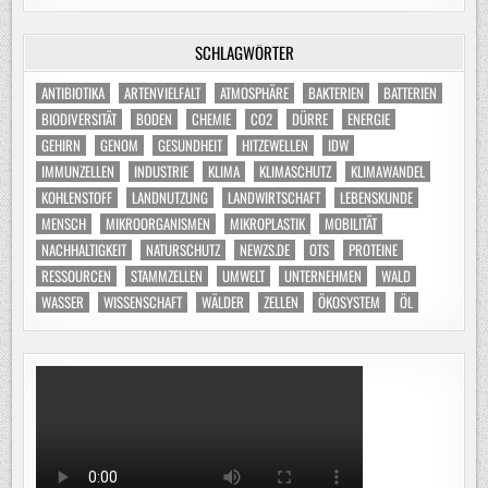
SCHLAGWÖRTER
ANTIBIOTIKA
ARTENVIELFALT
ATMOSPHÄRE
BAKTERIEN
BATTERIEN
BIODIVERSITÄT
BODEN
CHEMIE
CO2
DÜRRE
ENERGIE
GEHIRN
GENOM
GESUNDHEIT
HITZEWELLEN
IDW
IMMUNZELLEN
INDUSTRIE
KLIMA
KLIMASCHUTZ
KLIMAWANDEL
KOHLENSTOFF
LANDNUTZUNG
LANDWIRTSCHAFT
LEBENSKUNDE
MENSCH
MIKROORGANISMEN
MIKROPLASTIK
MOBILITÄT
NACHHALTIGKEIT
NATURSCHUTZ
NEWZS.DE
OTS
PROTEINE
RESSOURCEN
STAMMZELLEN
UMWELT
UNTERNEHMEN
WALD
WASSER
WISSENSCHAFT
WÄLDER
ZELLEN
ÖKOSYSTEM
ÖL