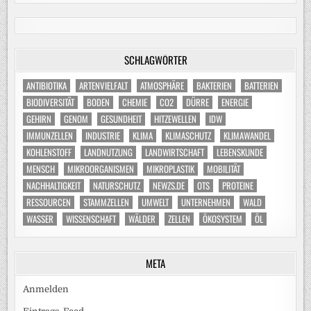
SCHLAGWÖRTER
ANTIBIOTIKA
ARTENVIELFALT
ATMOSPHÄRE
BAKTERIEN
BATTERIEN
BIODIVERSITÄT
BODEN
CHEMIE
CO2
DÜRRE
ENERGIE
GEHIRN
GENOM
GESUNDHEIT
HITZEWELLEN
IDW
IMMUNZELLEN
INDUSTRIE
KLIMA
KLIMASCHUTZ
KLIMAWANDEL
KOHLENSTOFF
LANDNUTZUNG
LANDWIRTSCHAFT
LEBENSKUNDE
MENSCH
MIKROORGANISMEN
MIKROPLASTIK
MOBILITÄT
NACHHALTIGKEIT
NATURSCHUTZ
NEWZS.DE
OTS
PROTEINE
RESSOURCEN
STAMMZELLEN
UMWELT
UNTERNEHMEN
WALD
WASSER
WISSENSCHAFT
WÄLDER
ZELLEN
ÖKOSYSTEM
ÖL
META
Anmelden