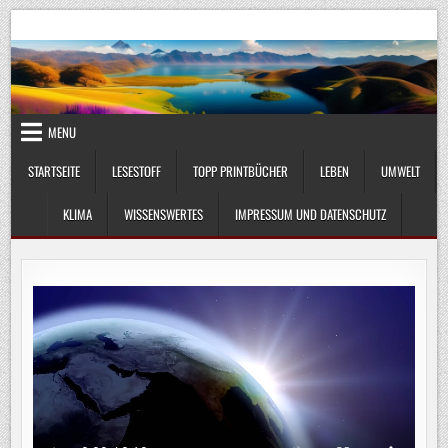
Skip
UmweltKlima.com
Umwelt, Klima und Lebenswissenschaft
to
content
MENU
STARTSEITE
LESESTOFF
TOPP PRINTBÜCHER
LEBEN
UMWELT
KLIMA
WISSENSWERTES
IMPRESSUM UND DATENSCHUTZ