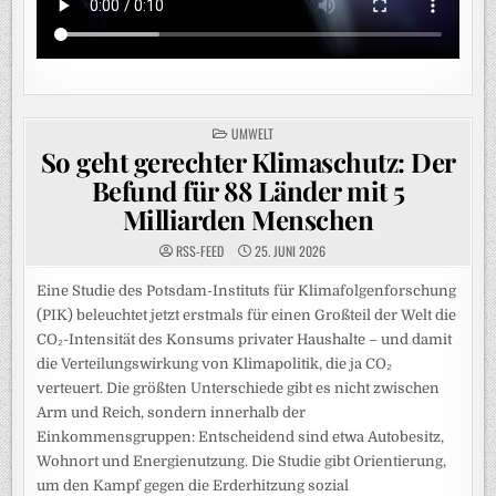
POSTED
UMWELT
IN
So geht gerechter Klimaschutz: Der
Befund für 88 Länder mit 5
Milliarden Menschen
RSS-FEED
25. JUNI 2026
Eine Studie des Potsdam-Instituts für Klimafolgenforschung
(PIK) beleuchtet jetzt erstmals für einen Großteil der Welt die
CO₂-Intensität des Konsums privater Haushalte – und damit
die Verteilungswirkung von Klimapolitik, die ja CO₂
verteuert. Die größten Unterschiede gibt es nicht zwischen
Arm und Reich, sondern innerhalb der
Einkommensgruppen: Entscheidend sind etwa Autobesitz,
Wohnort und Energienutzung. Die Studie gibt Orientierung,
um den Kampf gegen die Erderhitzung sozial