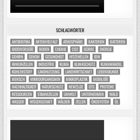
SCHLAGWÖRTER
ANTIBIOTIKA
ARTENVIELFALT
ATMOSPHÄRE
BAKTERIEN
BATTERIEN
BIODIVERSITÄT
BODEN
CHEMIE
CO2
DÜRRE
ENERGIE
GEHIRN
GENOM
GESUNDHEIT
HITZEWELLEN
IDW
IMMUNZELLEN
INDUSTRIE
KLIMA
KLIMASCHUTZ
KLIMAWANDEL
KOHLENSTOFF
LANDNUTZUNG
LANDWIRTSCHAFT
LEBENSKUNDE
MENSCH
MIKROORGANISMEN
MIKROPLASTIK
MOBILITÄT
NACHHALTIGKEIT
NATURSCHUTZ
NEWZS.DE
OTS
PROTEINE
RESSOURCEN
STAMMZELLEN
UMWELT
UNTERNEHMEN
WALD
WASSER
WISSENSCHAFT
WÄLDER
ZELLEN
ÖKOSYSTEM
ÖL