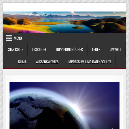
Skip
UmweltKlima.com
Umwelt, Klima und Lebenswissenschaft
to
content
MENU
STARTSEITE
LESESTOFF
TOPP PRINTBÜCHER
LEBEN
UMWELT
KLIMA
WISSENSWERTES
IMPRESSUM UND DATENSCHUTZ