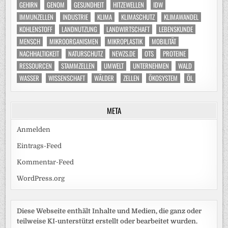
GEHIRN
GENOM
GESUNDHEIT
HITZEWELLEN
IDW
IMMUNZELLEN
INDUSTRIE
KLIMA
KLIMASCHUTZ
KLIMAWANDEL
KOHLENSTOFF
LANDNUTZUNG
LANDWIRTSCHAFT
LEBENSKUNDE
MENSCH
MIKROORGANISMEN
MIKROPLASTIK
MOBILITÄT
NACHHALTIGKEIT
NATURSCHUTZ
NEWZS.DE
OTS
PROTEINE
RESSOURCEN
STAMMZELLEN
UMWELT
UNTERNEHMEN
WALD
WASSER
WISSENSCHAFT
WÄLDER
ZELLEN
ÖKOSYSTEM
ÖL
META
Anmelden
Eintrags-Feed
Kommentar-Feed
WordPress.org
Diese Webseite enthält Inhalte und Medien, die ganz oder
teilweise KI-unterstützt erstellt oder bearbeitet wurden.