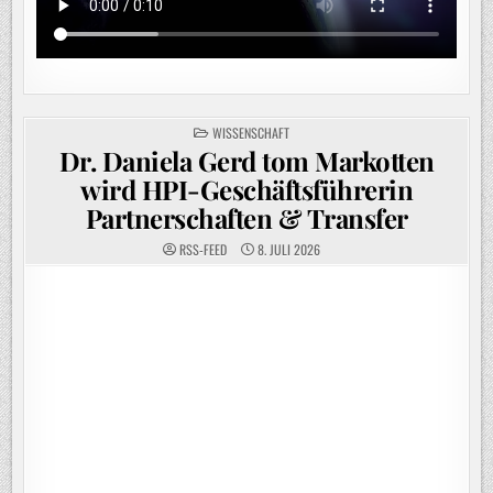
POSTED
WISSENSCHAFT
IN
Dr. Daniela Gerd tom Markotten
wird HPI-Geschäftsführerin
Partnerschaften & Transfer
RSS-FEED
8. JULI 2026