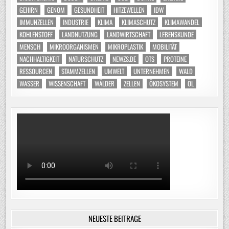
GEHIRN
GENOM
GESUNDHEIT
HITZEWELLEN
IDW
IMMUNZELLEN
INDUSTRIE
KLIMA
KLIMASCHUTZ
KLIMAWANDEL
KOHLENSTOFF
LANDNUTZUNG
LANDWIRTSCHAFT
LEBENSKUNDE
MENSCH
MIKROORGANISMEN
MIKROPLASTIK
MOBILITÄT
NACHHALTIGKEIT
NATURSCHUTZ
NEWZS.DE
OTS
PROTEINE
RESSOURCEN
STAMMZELLEN
UMWELT
UNTERNEHMEN
WALD
WASSER
WISSENSCHAFT
WÄLDER
ZELLEN
ÖKOSYSTEM
ÖL
NEUESTE BEITRÄGE