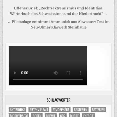
Beitragsnavigation
Offener Brief: „Rechtsextremismus und Identitäre:
Wörterbuch des Schwachsinns und der Niedertracht“ →
← Pilotanlage entnimmt Ammoniak aus Abwasser: Test im
Neu-Ulmer Klärwerk Steinhäule
SCHLAGWÖRTER
ANTIBIOTIKA
ARTENVIELFALT
ATMOSPHÄRE
BAKTERIEN
BATTERIEN
BIODIVERSITÄT
BODEN
CHEMIE
CO2
DÜRRE
ENERGIE