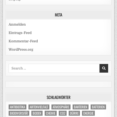
META
Anmelden
Eintrags-Feed
Kommentar-Feed
WordPress.org
Search
for:
SCHLAGWÖRTER
ANTIBIOTIKA
ARTENVIELFALT
ATMOSPHÄRE
BAKTERIEN
BATTERIEN
BIODIVERSITÄT
BODEN
CHEMIE
CO2
DÜRRE
ENERGIE