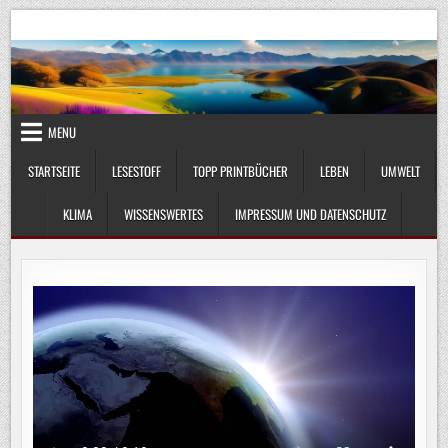
Skip
UmweltKlima.com
Umwelt, Klima und Lebenswissenschaft
to
content
MENU
STARTSEITE
LESESTOFF
TOPP PRINTBÜCHER
LEBEN
UMWELT
KLIMA
WISSENSWERTES
IMPRESSUM UND DATENSCHUTZ