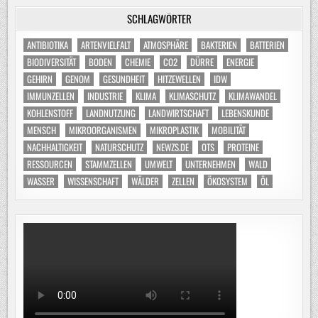
SCHLAGWÖRTER
ANTIBIOTIKA
ARTENVIELFALT
ATMOSPHÄRE
BAKTERIEN
BATTERIEN
BIODIVERSITÄT
BODEN
CHEMIE
CO2
DÜRRE
ENERGIE
GEHIRN
GENOM
GESUNDHEIT
HITZEWELLEN
IDW
IMMUNZELLEN
INDUSTRIE
KLIMA
KLIMASCHUTZ
KLIMAWANDEL
KOHLENSTOFF
LANDNUTZUNG
LANDWIRTSCHAFT
LEBENSKUNDE
MENSCH
MIKROORGANISMEN
MIKROPLASTIK
MOBILITÄT
NACHHALTIGKEIT
NATURSCHUTZ
NEWZS.DE
OTS
PROTEINE
RESSOURCEN
STAMMZELLEN
UMWELT
UNTERNEHMEN
WALD
WASSER
WISSENSCHAFT
WÄLDER
ZELLEN
ÖKOSYSTEM
ÖL