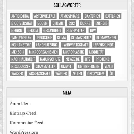
SCHLAGWÖRTER
ANTIBIOTIKA
ARTENVIELFALT
ATMOSPHÄRE
BAKTERIEN
BATTERIEN
BIODIVERSITÄT
BODEN
CHEMIE
CO2
DÜRRE
ENERGIE
GEHIRN
GENOM
GESUNDHEIT
HITZEWELLEN
IDW
IMMUNZELLEN
INDUSTRIE
KLIMA
KLIMASCHUTZ
KLIMAWANDEL
KOHLENSTOFF
LANDNUTZUNG
LANDWIRTSCHAFT
LEBENSKUNDE
MENSCH
MIKROORGANISMEN
MIKROPLASTIK
MOBILITÄT
NACHHALTIGKEIT
NATURSCHUTZ
NEWZS.DE
OTS
PROTEINE
RESSOURCEN
STAMMZELLEN
UMWELT
UNTERNEHMEN
WALD
WASSER
WISSENSCHAFT
WÄLDER
ZELLEN
ÖKOSYSTEM
ÖL
META
Anmelden
Eintrags-Feed
Kommentar-Feed
WordPress.org