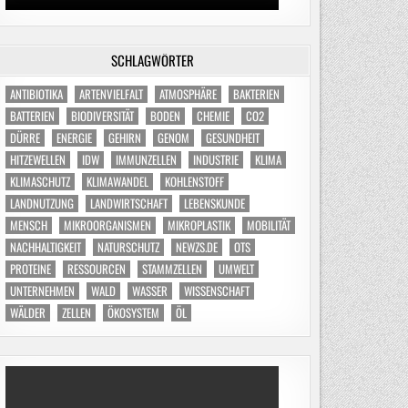
SCHLAGWÖRTER
ANTIBIOTIKA
ARTENVIELFALT
ATMOSPHÄRE
BAKTERIEN
BATTERIEN
BIODIVERSITÄT
BODEN
CHEMIE
CO2
DÜRRE
ENERGIE
GEHIRN
GENOM
GESUNDHEIT
HITZEWELLEN
IDW
IMMUNZELLEN
INDUSTRIE
KLIMA
KLIMASCHUTZ
KLIMAWANDEL
KOHLENSTOFF
LANDNUTZUNG
LANDWIRTSCHAFT
LEBENSKUNDE
MENSCH
MIKROORGANISMEN
MIKROPLASTIK
MOBILITÄT
NACHHALTIGKEIT
NATURSCHUTZ
NEWZS.DE
OTS
PROTEINE
RESSOURCEN
STAMMZELLEN
UMWELT
UNTERNEHMEN
WALD
WASSER
WISSENSCHAFT
WÄLDER
ZELLEN
ÖKOSYSTEM
ÖL