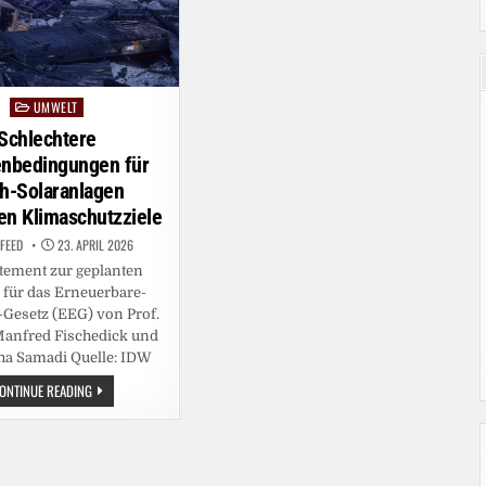
UMWELT
Posted
in
Schlechtere
nbedingungen für
h-Solaranlagen
en Klimaschutzziele
FEED
23. APRIL 2026
atement zur geplanten
 für das Erneuerbare-
Gesetz (EEG) von Prof.
 Manfred Fischedick und
ha Samadi Quelle: IDW
SCHLECHTERE
ONTINUE READING
RAHMENBEDINGUNGEN
FÜR
DACH-
SOLARANLAGEN
GEFÄHRDEN
KLIMASCHUTZZIELE