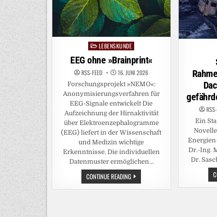
LEBENSKUNDE
Posted
in
EEG ohne »Brainprint«
Rahme
RSS-FEED
16. JUNI 2026
Dac
Forschungsprojekt »NEMO«:
Anonymisierungsverfahren für
gefährd
EEG-Signale entwickelt Die
RSS-
Aufzeichnung der Hirnaktivität
Ein St
über Elektroenzephalogramme
Novelle
(EEG) liefert in der Wissenschaft
Energien-
und Medizin wichtige
Dr.-Ing.
Erkenntnisse. Die individuellen
Dr. Sasc
Datenmuster ermöglichen…
C
EEG
CONTINUE READING
OHNE
»BRAINPRINT«