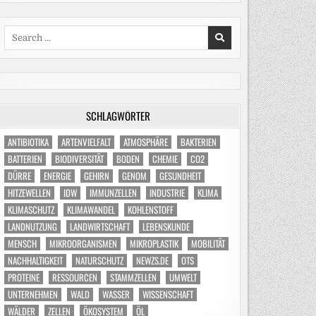
Search
for:
SCHLAGWÖRTER
ANTIBIOTIKA
ARTENVIELFALT
ATMOSPHÄRE
BAKTERIEN
BATTERIEN
BIODIVERSITÄT
BODEN
CHEMIE
CO2
DÜRRE
ENERGIE
GEHIRN
GENOM
GESUNDHEIT
HITZEWELLEN
IDW
IMMUNZELLEN
INDUSTRIE
KLIMA
KLIMASCHUTZ
KLIMAWANDEL
KOHLENSTOFF
LANDNUTZUNG
LANDWIRTSCHAFT
LEBENSKUNDE
MENSCH
MIKROORGANISMEN
MIKROPLASTIK
MOBILITÄT
NACHHALTIGKEIT
NATURSCHUTZ
NEWZS.DE
OTS
PROTEINE
RESSOURCEN
STAMMZELLEN
UMWELT
UNTERNEHMEN
WALD
WASSER
WISSENSCHAFT
WÄLDER
ZELLEN
ÖKOSYSTEM
ÖL