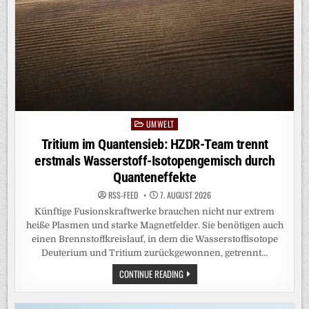
UMWELT
Posted
in
Tritium im Quantensieb: HZDR-Team trennt
erstmals Wasserstoff-Isotopengemisch durch
Quanteneffekte
RSS-FEED
7. AUGUST 2026
Künftige Fusionskraftwerke brauchen nicht nur extrem
heiße Plasmen und starke Magnetfelder. Sie benötigen auch
einen Brennstoffkreislauf, in dem die Wasserstoffisotope
Deuterium und Tritium zurückgewonnen, getrennt…
TRITIUM
CONTINUE READING
IM
QUANTENSIEB:
HZDR-
TEAM