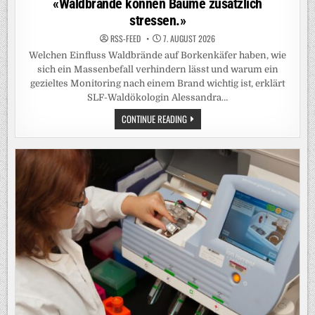
«Waldbrände können Bäume zusätzlich
stressen.»
RSS-FEED
7. AUGUST 2026
Welchen Einfluss Waldbrände auf Borkenkäfer haben, wie
sich ein Massenbefall verhindern lässt und warum ein
gezieltes Monitoring nach einem Brand wichtig ist, erklärt
SLF-Waldökologin Alessandra…
«WALDBRÄNDE
CONTINUE READING
KÖNNEN
BÄUME
ZUSÄTZLICH
STRESSEN.»