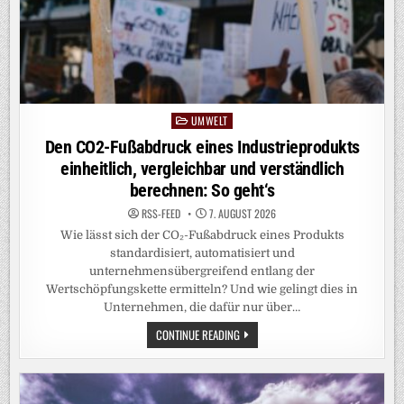
UMWELT
Posted
in
Den CO2-Fußabdruck eines Industrieprodukts
einheitlich, vergleichbar und verständlich
berechnen: So geht‘s
RSS-FEED
7. AUGUST 2026
Wie lässt sich der CO₂-Fußabdruck eines Produkts
standardisiert, automatisiert und
unternehmensübergreifend entlang der
Wertschöpfungskette ermitteln? Und wie gelingt dies in
Unternehmen, die dafür nur über…
DEN
CONTINUE READING
CO2-
FUSSABDRUCK E
INES I
NDUSTRIEPRODUKTS E
INHEITLICH, V
ERGLEICHBAR U