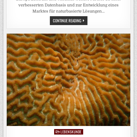
verbesserten Datenbasis und zur Entwicklung eines
Marktes für naturbasierte Lösungen…
INVEST4NATURE-
CONTINUE READING
TOOLBOX
BIETET
EVIDENZBASIERTE
ENTSCHEIDUNGSHILFE
FÜR
NATURBASIERTE
LÖSUNGEN
LEBENSKUNDE
Posted