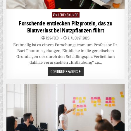
LEBENSKUNDE
Posted
in
Forschende entdecken Pilzprotein, das zu
Blattverlust bei Nutzpflanzen führt
RSS-FEED
7. AUGUST 2026
Erstmalig ist es einem Forschungsteam um Professor Dr.
Bart Thomma gelungen, Einblicke in die genetischen
Grundlagen der durch den Schädlingspilz Verticillium
dahliae verursachten „Entlaubung“ zu…
FORSCHENDE
CONTINUE READING
ENTDECKEN
PILZPROTEIN,
DAS
ZU
BLATTVERLUST
BEI
NUTZPFLANZEN
FÜHRT