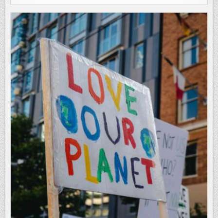
SETZT
ZWEI
LIDAR-
SYSTEME
DER
NÄCHSTEN
GENERATION
AUF
WIND-
LIDAR-
BOJE
EIN