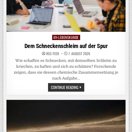
LEBENSKUNDE
Posted
in
Dem Schneckenschleim auf der Spur
RSS-FEED
7. AUGUST 2026
Wie schaffen es Schnecken, mit demselben Schleim zu
kriechen, zu haften und sich zu schützen? Forschende
zeigen, dass sie dessen chemische Zusammensetzung je
nach Aufgabe…
DEM
CONTINUE READING
SCHNECKENSCHLEIM
AUF
DER
SPUR