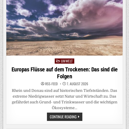
ND V
ERSTÄNDLICH B
ERECHNEN: S
O G
EHT‘S
UMWELT
Posted
in
Europas Flüsse auf dem Trockenen: Das sind die
Folgen
RSS-FEED
7. AUGUST 2026
Rhein und Donau sind auf historischen Tiefstständen. Das
extreme Niedrigwasser setzt Natur und Wirtschaft zu. Das
gefährdet auch Grund- und Trinkwasser und die wichtigen
Ökosysteme…
EUROPAS
CONTINUE READING
FLÜSSE
AUF
DEM