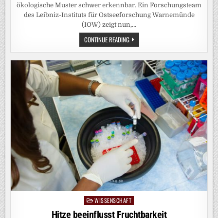
ökologische Muster schwer erkennbar. Ein Forschungsteam
des Leibniz-Instituts für Ostseeforschung Warnemünde
(IOW) zeigt nun,…
ÖKOSYSTEME
CONTINUE READING
LESEN
WIE
EIN
BUCH:
KI-
METHODE
MACHT
VERBORGENE
MUSTER
IN
MIKROBIELLEN
GEMEINSCHAFTEN
DER
WARNOW
SICHTBAR
WISSENSCHAFT
Posted
in
Hitze beeinflusst Fruchtbarkeit