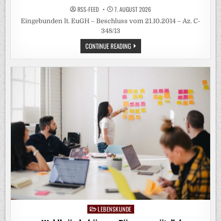
RSS-FEED
7. AUGUST 2026
Eingebunden lt. EuGH – Beschluss vom 21.10.2014 – Az. C-
348/13
HITZE
CONTINUE READING
BEEINFLUSST
FRUCHTBARKEIT
LEBENSKUNDE
Posted
in