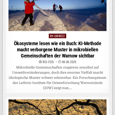
UMWELT
Posted
in
Ökosysteme lesen wie ein Buch: KI-Methode
macht verborgene Muster in mikrobiellen
Gemeinschaften der Warnow sichtbar
RSS-FEED
08-08-2026
Mikrobielle Gemeinschaften reagieren sensibel auf
Umweltveränderungen, doch ihre enorme Vielfalt macht
ökologische Muster schwer erkennbar. Ein Forschungsteam
des Leibniz-Instituts für Ostseeforschung Warnemünde
(IOW) zeigt nun,...