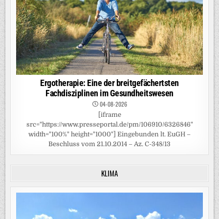
Ergotherapie: Eine der breitgefächertsten
Fachdisziplinen im Gesundheitswesen
04-08-2026
[iframe
src="https://www.presseportal.de/pm/106910/6326846"
width="100%" height="1000"] Eingebunden lt. EuGH –
Beschluss vom 21.10.2014 – Az. C-348/13
KLIMA