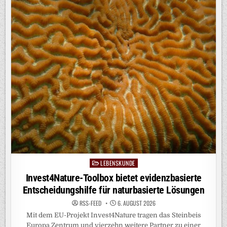
TROCKENEN:
DAS
SIND
DIE
FOLGEN
LEBENSKUNDE
Posted
in
Invest4Nature-Toolbox bietet evidenzbasierte
Entscheidungshilfe für naturbasierte Lösungen
RSS-FEED
6. AUGUST 2026
Mit dem EU-Projekt Invest4Nature tragen das Steinbeis
Europa Zentrum und vierzehn weitere Partner zu einer