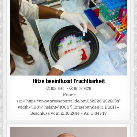
Hitze beeinflusst Fruchtbarkeit
RSS-FEED
07-08-2026
[iframe
src="https://www.presseportal.de/pm/182223/6328898"
width="100%" height="1000"] Eingebunden lt. EuGH –
Beschluss vom 21.10.2014 – Az. C-348/13