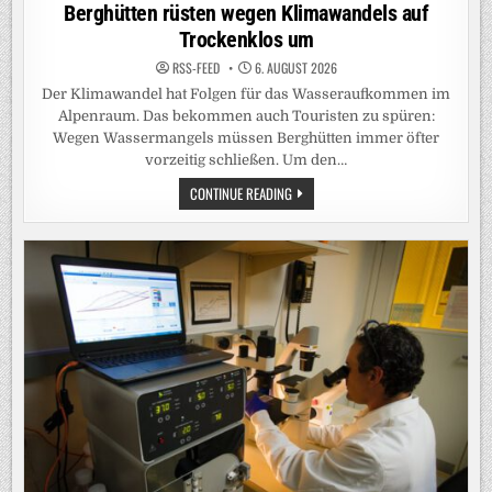
in
Berghütten rüsten wegen Klimawandels auf
Trockenklos um
RSS-FEED
6. AUGUST 2026
Der Klimawandel hat Folgen für das Wasseraufkommen im
Alpenraum. Das bekommen auch Touristen zu spüren:
Wegen Wassermangels müssen Berghütten immer öfter
vorzeitig schließen. Um den…
BERGHÜTTEN
CONTINUE READING
RÜSTEN
WEGEN
KLIMAWANDELS
AUF
TROCKENKLOS
UM