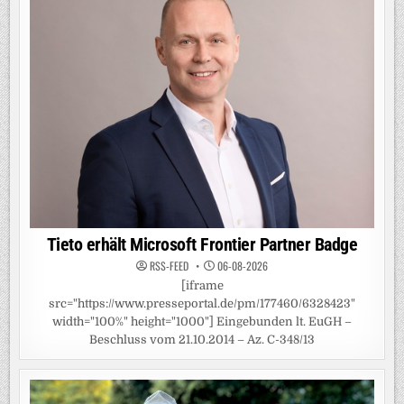
Tieto erhält Microsoft Frontier Partner Badge
RSS-FEED
06-08-2026
[iframe
src="https://www.presseportal.de/pm/177460/6328423"
width="100%" height="1000"] Eingebunden lt. EuGH –
Beschluss vom 21.10.2014 – Az. C-348/13