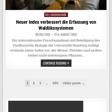
LEBENSKUNDE
Posted
in
Neuer Index verbessert die Erfassung von
Waldökosystemen
RSS-FEED
6. AUGUST 2026
Ein internationales Forschungsteam mit Beteiligung des
Fachbereichs Biologie der Universität Hamburg schlägt
erstmals einen Index vor, der Moose, Flechten und andere
bisher nicht einbezogene Pflanzen…
NEUER
CONTINUE READING
INDEX
VERBESSERT
DIE
ERFASSUNG
VON
Seitennummerierung
WALDÖKOSYSTEMEN
1
2
3
…
295
Older posts →
der
Beiträge