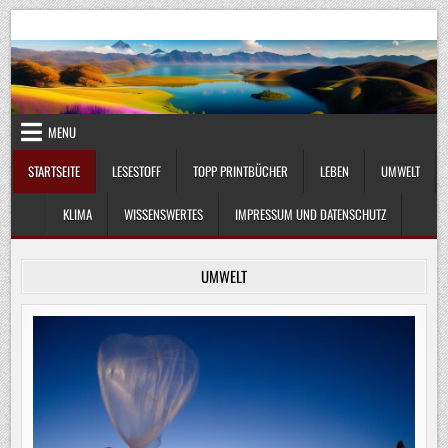
Skip
UmweltKlima.com
Umwelt, Klima und Lebenswissenschaft
to
content
MENU
STARTSEITE
LESESTOFF
TOPP PRINTBÜCHER
LEBEN
UMWELT
KLIMA
WISSENSWERTES
IMPRESSUM UND DATENSCHUTZ
UMWELT