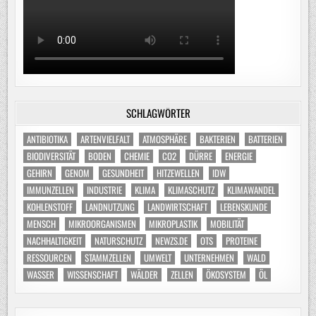
SCHLAGWÖRTER
ANTIBIOTIKA
ARTENVIELFALT
ATMOSPHÄRE
BAKTERIEN
BATTERIEN
BIODIVERSITÄT
BODEN
CHEMIE
CO2
DÜRRE
ENERGIE
GEHIRN
GENOM
GESUNDHEIT
HITZEWELLEN
IDW
IMMUNZELLEN
INDUSTRIE
KLIMA
KLIMASCHUTZ
KLIMAWANDEL
KOHLENSTOFF
LANDNUTZUNG
LANDWIRTSCHAFT
LEBENSKUNDE
MENSCH
MIKROORGANISMEN
MIKROPLASTIK
MOBILITÄT
NACHHALTIGKEIT
NATURSCHUTZ
NEWZS.DE
OTS
PROTEINE
RESSOURCEN
STAMMZELLEN
UMWELT
UNTERNEHMEN
WALD
WASSER
WISSENSCHAFT
WÄLDER
ZELLEN
ÖKOSYSTEM
ÖL