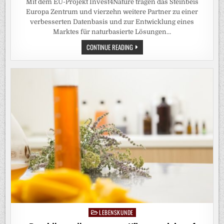
Mit dem EU-Projekt Invest4Nature tragen das Steinbeis
Europa Zentrum und vierzehn weitere Partner zu einer
verbesserten Datenbasis und zur Entwicklung eines
Marktes für naturbasierte Lösungen…
INVEST4NATURE-
CONTINUE READING
TOOLBOX
BIETET
EVIDENZBASIERTE
ENTSCHEIDUNGSHILFE
FÜR
NATURBASIERTE
LÖSUNGEN
LEBENSKUNDE
Posted
in