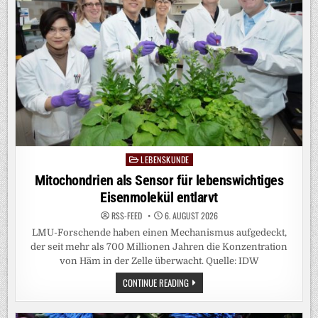
GEHIRN
LEBENSKUNDE
Posted
in
Mitochondrien als Sensor für lebenswichtiges
Eisenmolekül entlarvt
RSS-FEED
6. AUGUST 2026
LMU-Forschende haben einen Mechanismus aufgedeckt,
der seit mehr als 700 Millionen Jahren die Konzentration
von Häm in der Zelle überwacht. Quelle: IDW
MITOCHONDRIEN
CONTINUE READING
ALS
SENSOR
FÜR