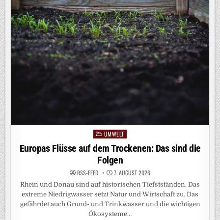
INHEITLICH, V
ERGLEICHBAR U
ND V
ERSTÄNDLICH B
ERECHNEN: S
O G
EHT‘S
UMWELT
Posted
in
Europas Flüsse auf dem Trockenen: Das sind die
Folgen
RSS-FEED
7. AUGUST 2026
Rhein und Donau sind auf historischen Tiefstständen. Das
extreme Niedrigwasser setzt Natur und Wirtschaft zu. Das
gefährdet auch Grund- und Trinkwasser und die wichtigen
Ökosysteme…