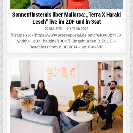
Sonnenfinsternis über Mallorca: „Terra X Harald
Lesch“ live im ZDF und in 3sat
RSS-FEED
05-08-2026
[iframe src="https://www.presseportal.de/pm/7840/6327759"
width="100%" height="1000"] Eingebunden lt. EuGH –
Beschluss vom 21.10.2014 – Az. C-348/13