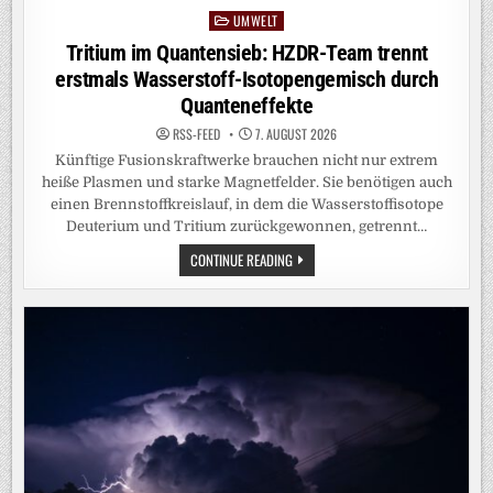
UMWELT
Posted
in
Tritium im Quantensieb: HZDR-Team trennt
erstmals Wasserstoff-Isotopengemisch durch
Quanteneffekte
RSS-FEED
7. AUGUST 2026
Künftige Fusionskraftwerke brauchen nicht nur extrem
heiße Plasmen und starke Magnetfelder. Sie benötigen auch
einen Brennstoffkreislauf, in dem die Wasserstoffisotope
Deuterium und Tritium zurückgewonnen, getrennt…
TRITIUM
CONTINUE READING
IM
QUANTENSIEB:
HZDR-
TEAM
TRENNT
ERSTMALS
WASSERSTOFF-
ISOTOPENGEMISCH
DURCH
QUANTENEFFEKTE