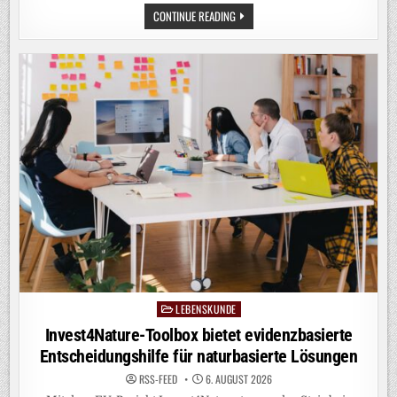
EUROPAS
CONTINUE READING
FLÜSSE
AUF
DEM
TROCKENEN:
DAS
SIND
DIE
FOLGEN
LEBENSKUNDE
Posted
in
Invest4Nature-Toolbox bietet evidenzbasierte
Entscheidungshilfe für naturbasierte Lösungen
RSS-FEED
6. AUGUST 2026