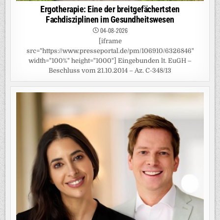
Ergotherapie: Eine der breitgefächertsten
Fachdisziplinen im Gesundheitswesen
04-08-2026
[iframe
src="https://www.presseportal.de/pm/106910/6326846"
width="100%" height="1000"] Eingebunden lt. EuGH –
Beschluss vom 21.10.2014 – Az. C-348/13