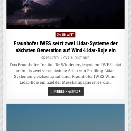
UMWELT
Posted
in
Fraunhofer IWES setzt zwei Lidar-Systeme der
nächsten Generation auf Wind-Lidar-Boje ein
RSS-FEED
7. AUGUST 2026
Das Fraunhofer-Institut für Windenergiesysteme IWES setzt
erstmals zwei verschiedene Arten von Profiling-Lidar-
Systemen gleichzeitig auf einer Fraunhofer IWES Wind-
Lidar-Boje ein. Ziel der Messkampagne ist es, die…
FRAUNHOFER
CONTINUE READING
IWES
SETZT
ZWEI
LIDAR-
SYSTEME
DER
NÄCHSTEN
GENERATION
AUF
WIND-