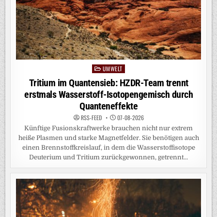
UMWELT
Posted
in
Tritium im Quantensieb: HZDR-Team trennt
erstmals Wasserstoff-Isotopengemisch durch
Quanteneffekte
RSS-FEED
07-08-2026
Künftige Fusionskraftwerke brauchen nicht nur extrem
heiße Plasmen und starke Magnetfelder. Sie benötigen auch
einen Brennstoffkreislauf, in dem die Wasserstoffisotope
Deuterium und Tritium zurückgewonnen, getrennt...