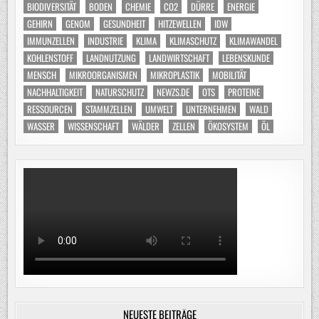
BIODIVERSITÄT
BODEN
CHEMIE
CO2
DÜRRE
ENERGIE
GEHIRN
GENOM
GESUNDHEIT
HITZEWELLEN
IDW
IMMUNZELLEN
INDUSTRIE
KLIMA
KLIMASCHUTZ
KLIMAWANDEL
KOHLENSTOFF
LANDNUTZUNG
LANDWIRTSCHAFT
LEBENSKUNDE
MENSCH
MIKROORGANISMEN
MIKROPLASTIK
MOBILITÄT
NACHHALTIGKEIT
NATURSCHUTZ
NEWZS.DE
OTS
PROTEINE
RESSOURCEN
STAMMZELLEN
UMWELT
UNTERNEHMEN
WALD
WASSER
WISSENSCHAFT
WÄLDER
ZELLEN
ÖKOSYSTEM
ÖL
NEUESTE BEITRÄGE