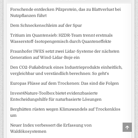
Forschende entdecken Pilzprotein, das zu Blattverlust bei
Nutzpflanzen führt
Dem Schneckenschleim auf der Spur
Tritium im Quantensieb: HZDR-Team trennt erstmals
Wasserstoff-Isotopengemisch durch Quanteneffekte
Fraunhofer IWES setzt zwei Lidar-Systeme der nächsten
Generation auf Wind-Lidar-Boje ein
Den CO2-Fußabdruck eines Industrieprodukts einheitlich,
vergleichbar und verständlich berechnen: So geht‘s
Europas Flüsse auf dem Trockenen: Das sind die Folgen
Invest4Nature-Toolbox bietet evidenzbasierte
Entscheidungshilfe für naturbasierte Lösungen
Berghütten rüsten wegen Klimawandels auf Trockenklos
um
Neuer Index verbessert die Erfassung von
SCRO
TO
Waldökosystemen
TOP