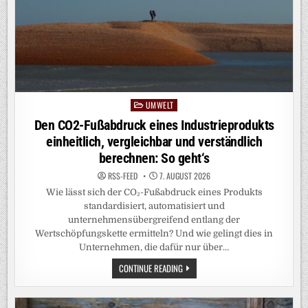
LIDAR-
BOJE
EIN
UMWELT
Posted
in
Den CO2-Fußabdruck eines Industrieprodukts
einheitlich, vergleichbar und verständlich
berechnen: So geht‘s
RSS-FEED
7. AUGUST 2026
Wie lässt sich der CO₂-Fußabdruck eines Produkts
standardisiert, automatisiert und
unternehmensübergreifend entlang der
Wertschöpfungskette ermitteln? Und wie gelingt dies in
Unternehmen, die dafür nur über…
DEN
CONTINUE READING
CO2-
FUSSABDRUCK E
INES I
NDUSTRIEPRODUKTS E