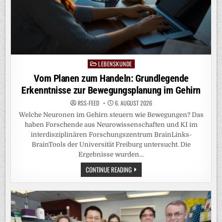
LEBENSKUNDE
Posted
in
Vom Planen zum Handeln: Grundlegende
Erkenntnisse zur Bewegungsplanung im Gehirn
RSS-FEED
6. AUGUST 2026
Welche Neuronen im Gehirn steuern wie Bewegungen? Das
haben Forschende aus Neurowissenschaften und KI im
interdisziplinären Forschungszentrum BrainLinks-
BrainTools der Universität Freiburg untersucht. Die
Ergebnisse wurden…
VOM
CONTINUE READING
PLANEN
ZUM
HANDELN:
GRUNDLEGENDE
ERKENNTNISSE
ZUR
BEWEGUNGSPLANUNG
IM