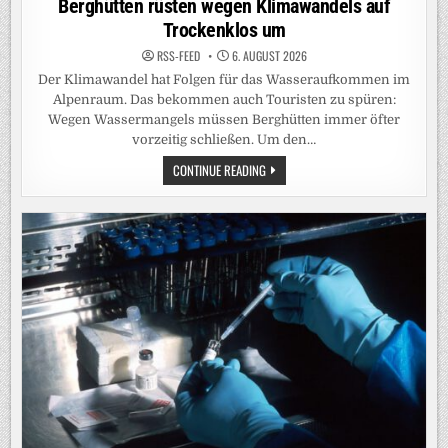
Berghütten rüsten wegen Klimawandels auf
Trockenklos um
RSS-FEED
6. AUGUST 2026
Der Klimawandel hat Folgen für das Wasseraufkommen im
Alpenraum. Das bekommen auch Touristen zu spüren:
Wegen Wassermangels müssen Berghütten immer öfter
vorzeitig schließen. Um den…
BERGHÜTTEN
CONTINUE READING
RÜSTEN
WEGEN
KLIMAWANDELS
AUF
TROCKENKLOS
UM