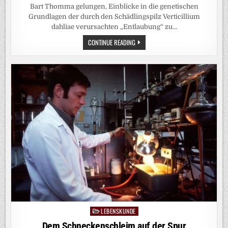
Bart Thomma gelungen, Einblicke in die genetischen
Grundlagen der durch den Schädlingspilz Verticillium
dahliae verursachten „Entlaubung“ zu…
FORSCHENDE
CONTINUE READING
ENTDECKEN
PILZPROTEIN,
DAS
ZU
BLATTVERLUST
BEI
NUTZPFLANZEN
FÜHRT
LEBENSKUNDE
Posted
in
Dem Schneckenschleim auf der Spur