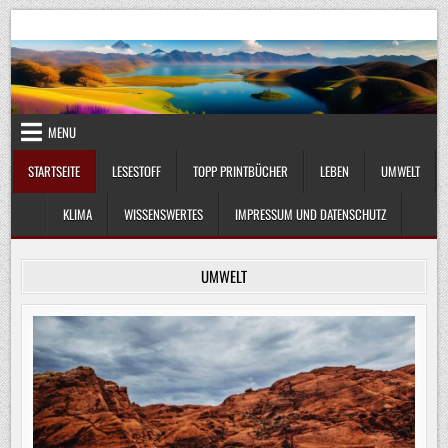
Skip
UmweltKlima.com
Umwelt, Klima und Lebenswissenschaft
to
content
MENU
STARTSEITE
LESESTOFF
TOPP PRINTBÜCHER
LEBEN
UMWELT
KLIMA
WISSENSWERTES
IMPRESSUM UND DATENSCHUTZ
UMWELT