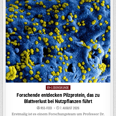
LEBENSKUNDE
Posted
in
Forschende entdecken Pilzprotein, das zu
Blattverlust bei Nutzpflanzen führt
RSS-FEED
7. AUGUST 2026
Erstmalig ist es einem Forschungsteam um Professor Dr.