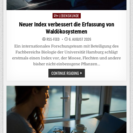
LEBENSKUNDE
Posted
in
Neuer Index verbessert die Erfassung von
Waldökosystemen
RSS-FEED
6. AUGUST 2026
Ein internationales Forschungsteam mit Beteiligung des
Fachbereichs Biologie der Universität Hamburg schlägt
erstmals einen Index vor, der Moose, Flechten und andere
bisher nicht einbezogene Pflanzen…
NEUER
CONTINUE READING
INDEX
VERBESSERT
DIE
ERFASSUNG
VON
WALDÖKOSYSTEMEN