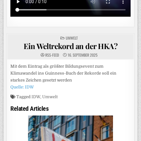
POSTED
UMWELT
IN
Ein Weltrekord an der HKA?
RSS-FEED
16. SEPTEMBER 2025
Mit dem Eintrag als größter Bildungsevent zum
Klimawandel ins Guinness-Buch der Rekorde soll ein
starkes Zeichen gesetzt werden
Quelle: IDW
Tagged
IDW
,
Umwelt
Related Articles