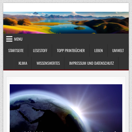
Skip
UmweltKlima.com
Umwelt, Klima und Lebenswissenschaft
to
content
MENU
STARTSEITE
LESESTOFF
TOPP PRINTBÜCHER
LEBEN
UMWELT
KLIMA
WISSENSWERTES
IMPRESSUM UND DATENSCHUTZ