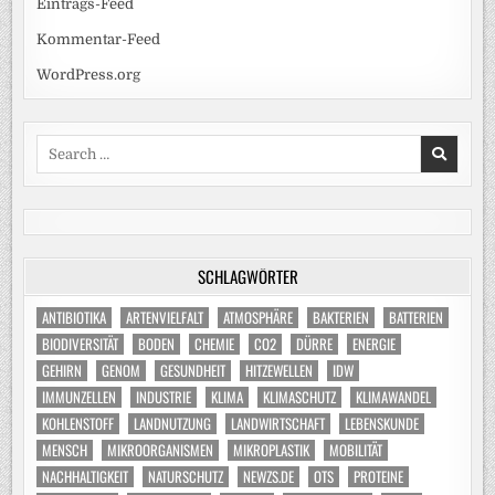
Eintrags-Feed
Kommentar-Feed
WordPress.org
Search
for:
SCHLAGWÖRTER
ANTIBIOTIKA
ARTENVIELFALT
ATMOSPHÄRE
BAKTERIEN
BATTERIEN
BIODIVERSITÄT
BODEN
CHEMIE
CO2
DÜRRE
ENERGIE
GEHIRN
GENOM
GESUNDHEIT
HITZEWELLEN
IDW
IMMUNZELLEN
INDUSTRIE
KLIMA
KLIMASCHUTZ
KLIMAWANDEL
KOHLENSTOFF
LANDNUTZUNG
LANDWIRTSCHAFT
LEBENSKUNDE
MENSCH
MIKROORGANISMEN
MIKROPLASTIK
MOBILITÄT
NACHHALTIGKEIT
NATURSCHUTZ
NEWZS.DE
OTS
PROTEINE