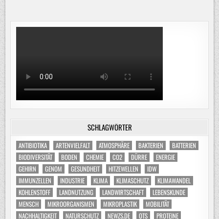
SCHLAGWÖRTER
ANTIBIOTIKA
ARTENVIELFALT
ATMOSPHÄRE
BAKTERIEN
BATTERIEN
BIODIVERSITÄT
BODEN
CHEMIE
CO2
DÜRRE
ENERGIE
GEHIRN
GENOM
GESUNDHEIT
HITZEWELLEN
IDW
IMMUNZELLEN
INDUSTRIE
KLIMA
KLIMASCHUTZ
KLIMAWANDEL
KOHLENSTOFF
LANDNUTZUNG
LANDWIRTSCHAFT
LEBENSKUNDE
MENSCH
MIKROORGANISMEN
MIKROPLASTIK
MOBILITÄT
NACHHALTIGKEIT
NATURSCHUTZ
NEWZS.DE
OTS
PROTEINE