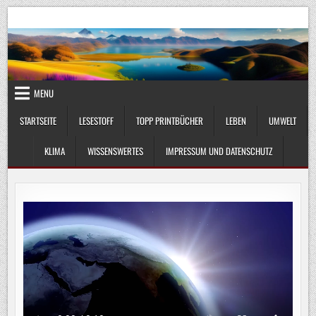
Skip
UmweltKlima.com
Umwelt, Klima und Lebenswissenschaft
to
content
MENU
STARTSEITE
LESESTOFF
TOPP PRINTBÜCHER
LEBEN
UMWELT
KLIMA
WISSENSWERTES
IMPRESSUM UND DATENSCHUTZ