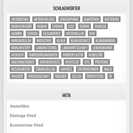
SCHLAGWÖRTER
ANTIBIOTIKA
ARTENVIELFALT
ATMOSPHÄRE
BAKTERIEN
BATTERIEN
BIODIVERSITÄT
BODEN
CHEMIE
CO2
DÜRRE
ENERGIE
GEHIRN
GENOM
GESUNDHEIT
HITZEWELLEN
IDW
IMMUNZELLEN
INDUSTRIE
KLIMA
KLIMASCHUTZ
KLIMAWANDEL
KOHLENSTOFF
LANDNUTZUNG
LANDWIRTSCHAFT
LEBENSKUNDE
MENSCH
MIKROORGANISMEN
MIKROPLASTIK
MOBILITÄT
NACHHALTIGKEIT
NATURSCHUTZ
NEWZS.DE
OTS
PROTEINE
RESSOURCEN
STAMMZELLEN
UMWELT
UNTERNEHMEN
WALD
WASSER
WISSENSCHAFT
WÄLDER
ZELLEN
ÖKOSYSTEM
ÖL
META
Anmelden
Eintrags-Feed
Kommentar-Feed