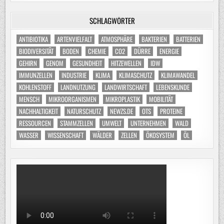
SCHLAGWÖRTER
ANTIBIOTIKA
ARTENVIELFALT
ATMOSPHÄRE
BAKTERIEN
BATTERIEN
BIODIVERSITÄT
BODEN
CHEMIE
CO2
DÜRRE
ENERGIE
GEHIRN
GENOM
GESUNDHEIT
HITZEWELLEN
IDW
IMMUNZELLEN
INDUSTRIE
KLIMA
KLIMASCHUTZ
KLIMAWANDEL
KOHLENSTOFF
LANDNUTZUNG
LANDWIRTSCHAFT
LEBENSKUNDE
MENSCH
MIKROORGANISMEN
MIKROPLASTIK
MOBILITÄT
NACHHALTIGKEIT
NATURSCHUTZ
NEWZS.DE
OTS
PROTEINE
RESSOURCEN
STAMMZELLEN
UMWELT
UNTERNEHMEN
WALD
WASSER
WISSENSCHAFT
WÄLDER
ZELLEN
ÖKOSYSTEM
ÖL