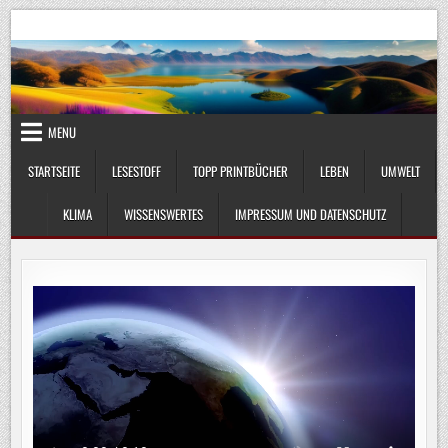
Skip
UmweltKlima.com
Umwelt, Klima und Lebenswissenschaft
to
content
MENU
STARTSEITE
LESESTOFF
TOPP PRINTBÜCHER
LEBEN
UMWELT
KLIMA
WISSENSWERTES
IMPRESSUM UND DATENSCHUTZ