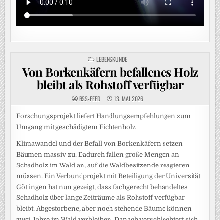
POSTED
LEBENSKUNDE
IN
Von Borkenkäfern befallenes Holz
bleibt als Rohstoff verfügbar
RSS-FEED
13. MAI 2026
Forschungsprojekt liefert Handlungsempfehlungen zum
Umgang mit geschädigtem Fichtenholz
Klimawandel und der Befall von Borkenkäfern setzen
Bäumen massiv zu. Dadurch fallen große Mengen an
Schadholz im Wald an, auf die Waldbesitzende reagieren
müssen. Ein Verbundprojekt mit Beteiligung der Universität
Göttingen hat nun gezeigt, dass fachgerecht behandeltes
Schadholz über lange Zeiträume als Rohstoff verfügbar
bleibt. Abgestorbene, aber noch stehende Bäume können
zwei Jahre im Wald verbleiben. Danach verschlechtert sich