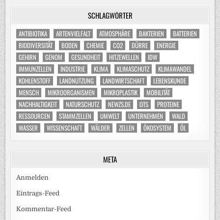
SCHLAGWÖRTER
ANTIBIOTIKA
ARTENVIELFALT
ATMOSPHÄRE
BAKTERIEN
BATTERIEN
BIODIVERSITÄT
BODEN
CHEMIE
CO2
DÜRRE
ENERGIE
GEHIRN
GENOM
GESUNDHEIT
HITZEWELLEN
IDW
IMMUNZELLEN
INDUSTRIE
KLIMA
KLIMASCHUTZ
KLIMAWANDEL
KOHLENSTOFF
LANDNUTZUNG
LANDWIRTSCHAFT
LEBENSKUNDE
MENSCH
MIKROORGANISMEN
MIKROPLASTIK
MOBILITÄT
NACHHALTIGKEIT
NATURSCHUTZ
NEWZS.DE
OTS
PROTEINE
RESSOURCEN
STAMMZELLEN
UMWELT
UNTERNEHMEN
WALD
WASSER
WISSENSCHAFT
WÄLDER
ZELLEN
ÖKOSYSTEM
ÖL
META
Anmelden
Eintrags-Feed
Kommentar-Feed